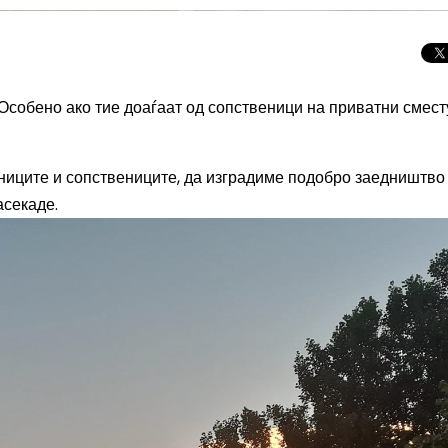
 Особено ако тие доаѓаат од сопственици на приватни смес
тниците и сопствениците, да изградиме подобро заедништво
асекаде.
Целосно затемну
Сонцето 2026: П
најголемиот небе
во Европа