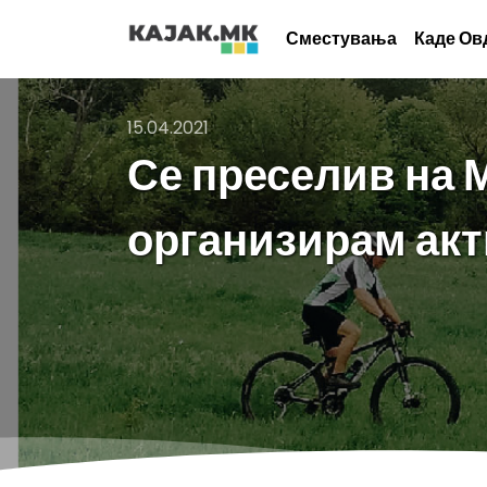
Сместувања
Каде Ов
15.04.2021
Се преселив на 
организирам ак