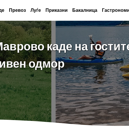
де
Превоз
Луѓе
Приказни
Бакалница
Гастрономи
Маврово каде на гостит
тивен одмор