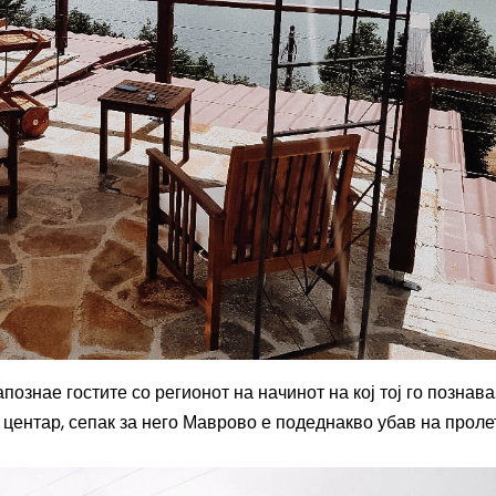
запознае гостите со регионот на начинот на кој тој го познава
т центар, сепак за него Маврово е подеднакво убав на пролет