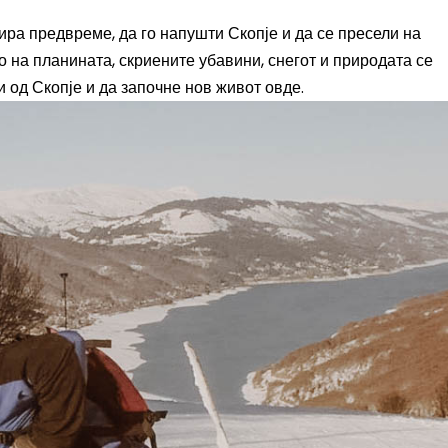
нира предвреме, да го напушти Скопје и да се пресели на
 на планината, скриените убавини, снегот и природата се
и од Скопје и да започне нов живот овде.