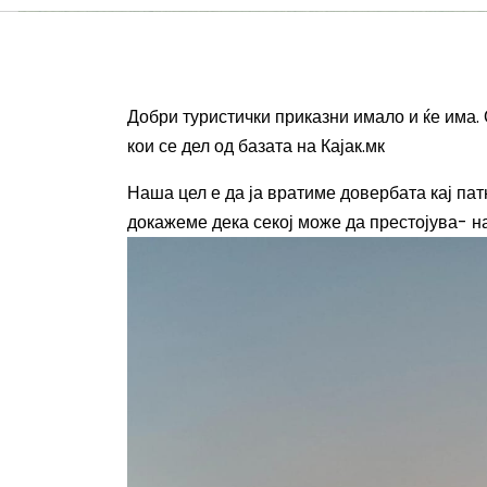
Добри туристички приказни имало и ќе има.
кои се дел од базата на Кајак.мк
Наша цел е да ја вратиме довербата кај па
докажеме дека секој може да престојува- н