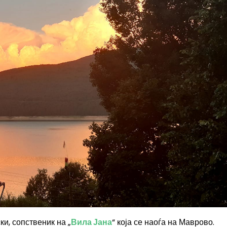
и, сопственик на „
Вила Јана
“ која се наоѓа на Маврово.