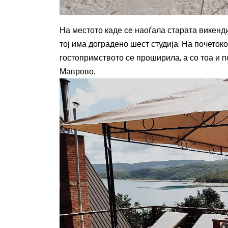
На местото каде се наоѓала старата викенди
тој има доградено шест студија. На почеток
гостопримството се проширила, а со тоа и п
Маврово.