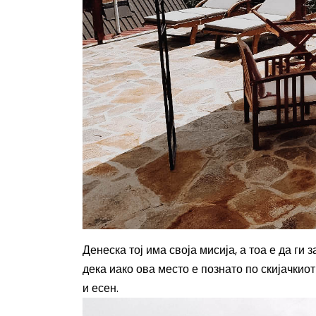
Денеска тој има своја мисија, а тоа е да ги 
дека иако ова место е познато по скијачкио
и есен.