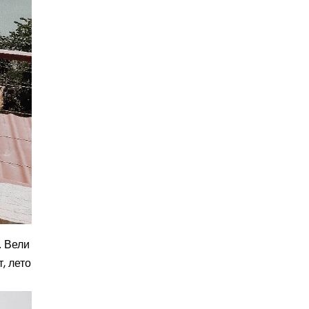
. Вели
, лето