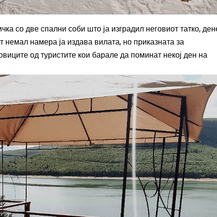
чка со две спални соби што ја изградил неговиот татко, ден
от немал намера ја издава вилата, но приказната за
овиците од туристите кои барале да поминат некој ден на