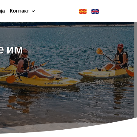
ја
Контакт
е им