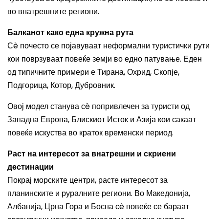
во внатрешните региони.
Балканот како една кружна рута
Сè почесто се појавуваат неформални туристички рути
кои поврзуваат повеќе земји во едно патување. Еден
од типичните примери е Тирана, Охрид, Скопје,
Подгорица, Котор, Дубровник.
Овој модел станува сè попривлечен за туристи од
Западна Европа, Блискиот Исток и Азија кои сакаат
повеќе искуства во краток временски период.
Раст на интересот за внатрешни и скриени
дестинации
Покрај морските центри, расте интересот за
планинските и руралните региони. Во Македонија,
Албанија, Црна Гора и Босна сè повеќе се бараат