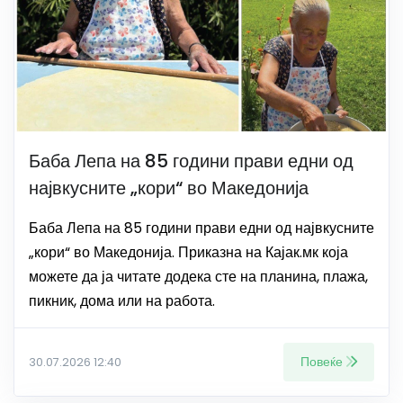
Баба Лепа на 85 години прави едни од
највкусните „кори“ во Македонија
Баба Лепа на 85 години прави едни од највкусните
„кори“ во Македонија. Приказна на Кајак.мк која
можете да ја читате додека сте на планина, плажа,
пикник, дома или на работа.
Повеќе
30.07.2026 12:40