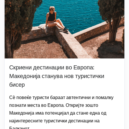
Скриени дестинации во Европа:
Македонија станува нов туристички
бисер
Сѐ повеќе туристи бараат автентични и помалку
познати места во Европа. Откријте зошто
Македонија има потенцијал да стане една од
најинтересните туристички дестинации на
Балканот.