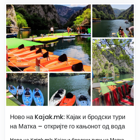
Ново на Kajak.mk: Кајак и бродски тури
на Матка – откријте го кањонот од вода