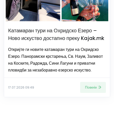
Катамаран тури на Охридско Езеро –
Ново искуство достапно преку Kajak.mk
Откријте ги новите катамаран тури на Охридско
Езеро. Панорамски крстарења, Св. Наум, Заливот
на Коските, Радожда, Сини Лагуни и приватни
пловидби за незаборавно езерско искуство.
Повеќе
17.07.2026 09:49