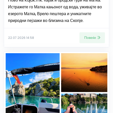
Ново на Kajak.mk: Кајак и бродски тури на Матка.
Истражете го Матка кањонот од вода, уживајте во
езерото Матка, Врело пештера и уникатните
природни пејзажи во близина на Скопје.
Повеќе
22.07.2026 14:58