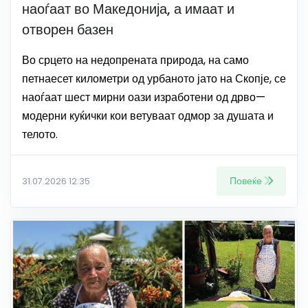
наоѓаат во Македонија, а имаат и
отворен базен
Во срцето на недопрената природа, на само
петнаесет километри од урбаното јато на Скопје, се
наоѓаат шест мирни оази изработени од дрво—
модерни куќички кои ветуваат одмор за душата и
телото.
Повеќе
31.07.2026 12:35