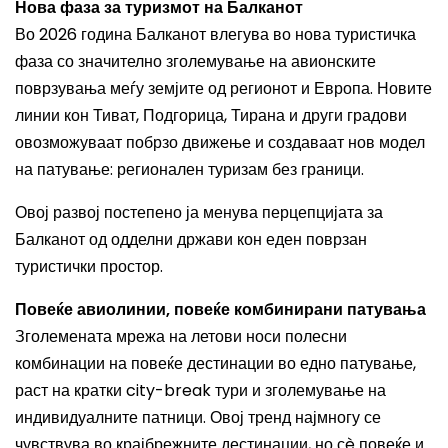
Нова фаза за туризмот на Балканот
Во 2026 година Балканот влегува во нова туристичка
фаза со значително зголемување на авионските
поврзувања меѓу земјите од регионот и Европа. Новите
линии кон Тиват, Подгорица, Тирана и други градови
овозможуваат побрзо движење и создаваат нов модел
на патување: регионален туризам без граници.
Овој развој постепено ја менува перцепцијата за
Балканот од одделни држави кон еден поврзан
туристички простор.
Повеќе авиолинии, повеќе комбинирани патувања
Зголемената мрежа на летови носи полесни
комбинации на повеќе дестинации во едно патување,
раст на кратки city-break тури и зголемување на
индивидуалните патници. Овој тренд најмногу се
чувствува во крајбрежните дестинации, но сè повеќе и