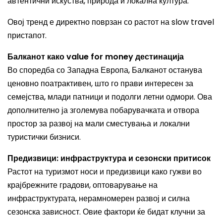
автентични искуства, природа и локална култура.
Овој тренд е директно поврзан со растот на slow travel
пристапот.
Балканот како value for money дестинација
Во споредба со Западна Европа, Балканот останува
ценовно поатрактивен, што го прави интересен за
семејства, млади патници и подолги летни одмори. Ова
дополнително ја зголемува побарувачката и отвора
простор за развој на мали сместувања и локални
туристички бизниси.
Предизвици: инфраструктура и сезонски притисок
Растот на туризмот носи и предизвици како гужви во
крајбрежните градови, оптоварување на
инфраструктурата, нерамномерен развој и силна
сезонска зависност. Овие фактори ќе бидат клучни за