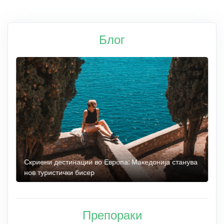
Блог
 до
Скриени дестинации во Европа: Македонија станува
О
нов туристички бисер
М
Препораки