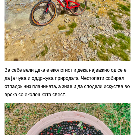
За себе вели дека е екологист и дека најважно од се е
да ја чува и оддржува природата. Честопати собирал
отпадок низ планината, а знае и да сподели искуства во
врска со еколошката свест.