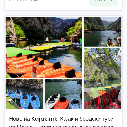
Ново на Kajak.mk: Кајак и бродски тури