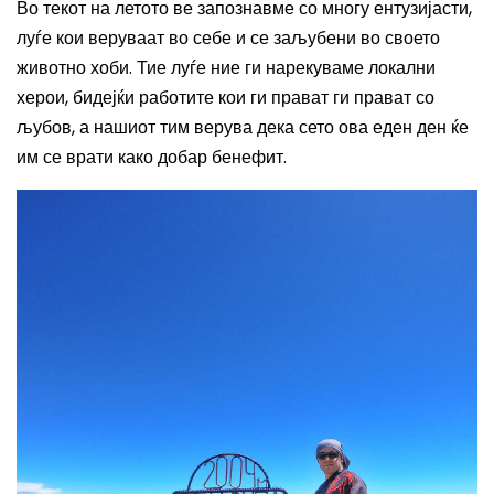
Во текот на летото ве запознавме со многу ентузијасти,
луѓе кои веруваат во себе и се заљубени во своето
животно хоби. Тие луѓе ние ги нарекуваме локални
херои, бидејќи работите кои ги прават ги прават со
љубов, а нашиот тим верува дека сето ова еден ден ќе
им се врати како добар бенефит.