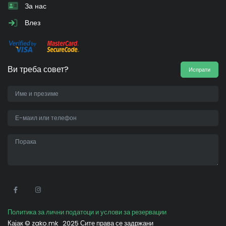
За нас
Влез
Ви треба совет?
Испрати
•
Политика за лични податоци и услови за резервации
Кајак ©
zako.mk
2025 Сите права се задржани