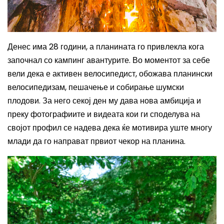
Денес има 28 години, а планината го привлекла кога
започнал со кампинг авантурите. Во моментот за себе
вели дека е активен велосипедист, обожава планински
велосипедизам, пешачење и собирање шумски
плодови. За него секој ден му дава нова амбиција и
преку фотографиите и видеата кои ги споделува на
својот профил се надева дека ќе мотивира уште многу
млади да го направат првиот чекор на планина.