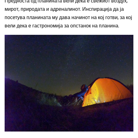
Предноста од планината вели дека е свежиот воздух,
мирот, природата и адреналинот. Инспирација да ја
посетува планината му дава начинот на кој готви, за кој
вели дека е гастрономија за опстанок на планина.