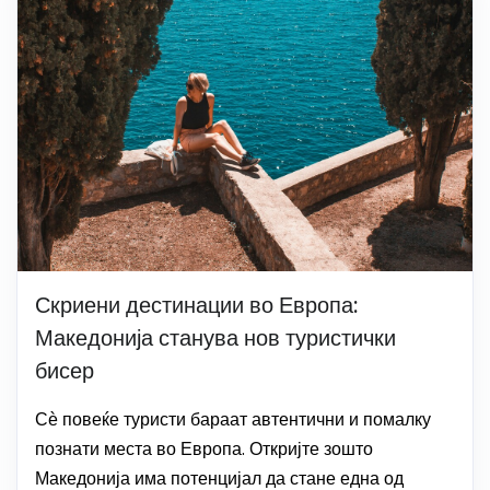
Скриени дестинации во Европа:
Македонија станува нов туристички
бисер
Сѐ повеќе туристи бараат автентични и помалку
познати места во Европа. Откријте зошто
Македонија има потенцијал да стане една од