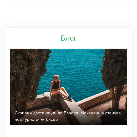
Блог
 до
Скриени дестинации во Европа: Македонија станува
О
нов туристички бисер
М