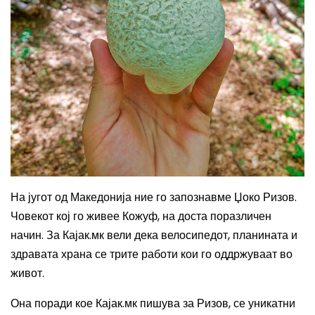
На југот од Македонија ние го запознавме Џоко Ризов.
Човекот кој го живее Кожуф, на доста поразличен
начин. За Кајак.мк вели дека велосипедот, планината и
здравата храна се трите работи кои го оддржуваат во
живот.
Она поради кое Кајак.мк пишува за Ризов, се уникатни