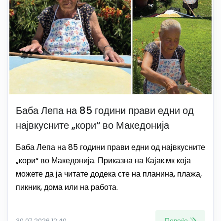
Баба Лепа на 85 години прави едни од
највкусните „кори“ во Македонија
Баба Лепа на 85 години прави едни од највкусните
„кори“ во Македонија. Приказна на Кајак.мк која
можете да ја читате додека сте на планина, плажа,
пикник, дома или на работа.
Повеќе
30.07.2026 12:40