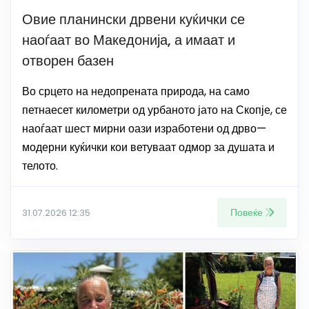
Овие планински дрвени куќички се
наоѓаат во Македонија, а имаат и
отворен базен
Во срцето на недопрената природа, на само
петнаесет километри од урбаното јато на Скопје, се
наоѓаат шест мирни оази изработени од дрво—
модерни куќички кои ветуваат одмор за душата и
телото.
Повеќе
31.07.2026 12:35