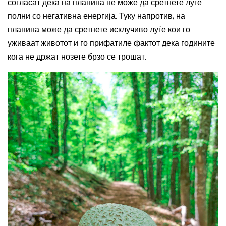
согласат дека на планина не може да сретнете луѓе
полни со негативна енергија. Туку напротив, на
планина може да сретнете исклучиво луѓе кои го
уживаат животот и го прифатиле фактот дека годините
кога не држат нозете брзо се трошат.