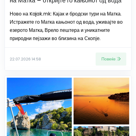
на Матка – откријте го кањонот од вода
Ново на Kajak.mk: Кајак и бродски тури на Матка.
Истражете го Матка кањонот од вода, уживајте во
езерото Матка, Врело пештера и уникатните
природни пејзажи во близина на Скопје.
Повеќе
22.07.2026 14:58