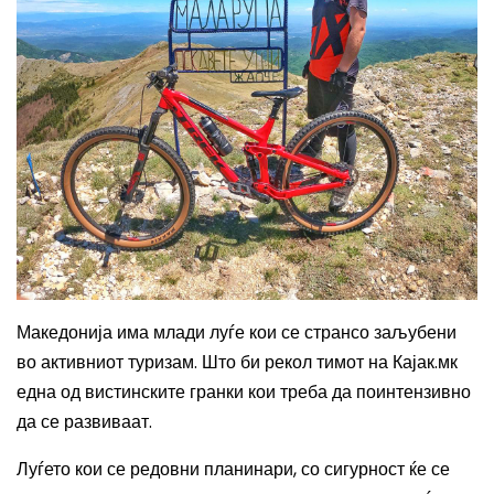
Македонија има млади луѓе кои се странсо заљубени
во активниот туризам. Што би рекол тимот на Кајак.мк
една од вистинските гранки кои треба да поинтензивно
да се развиваат.
Луѓето кои се редовни планинари, со сигурност ќе се