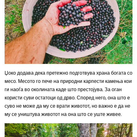
Џоко додава дека претежно подготвува храна богата со
месо. Месото го пече на природни карпести камења кои
ги наоѓа во околината каде што престојува. За оган
користи суви остатоци од дрво. Според него, она што е
суво не може да му се врати животот, но важно е да не
му се уништува животот на она што се уште живее.