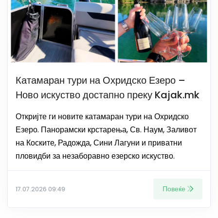
Катамаран тури на Охридско Езеро –
Ново искуство достапно преку Kajak.mk
Откријте ги новите катамаран тури на Охридско
Езеро. Панорамски крстарења, Св. Наум, Заливот
на Коските, Радожда, Сини Лагуни и приватни
пловидби за незаборавно езерско искуство.
Повеќе
17.07.2026 09:49