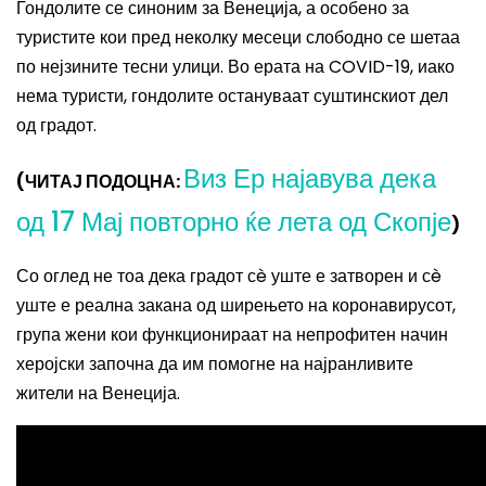
Гондолите се синоним за Венеција, а особено за
туристите кои пред неколку месеци слободно се шетаа
по нејзините тесни улици. Во ерата на COVID-19, иако
нема туристи, гондолите остануваат суштинскиот дел
од градот.
Виз Ер најавува дека
(ЧИТАЈ ПОДОЦНА:
од 17 Мај повторно ќе лета од Скопје
)
Со оглед не тоа дека градот
сè уште е затворен и сè
уште е реална закана од ширењето на коронавирусот,
група жени кои функционираат на непрофитен начин
херојски започна да им помогне на најранливите
жители на Венеција.