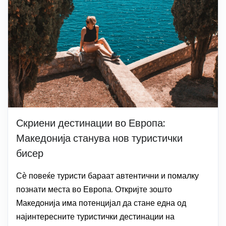
Скриени дестинации во Европа:
Македонија станува нов туристички
бисер
Сѐ повеќе туристи бараат автентични и помалку
познати места во Европа. Откријте зошто
Македонија има потенцијал да стане една од
најинтересните туристички дестинации на