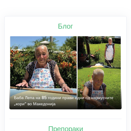
Блог
те
Ново на Kajak.mk: Кајак и бродски тури на Матка –
откријте го кањонот од вода
Препораки