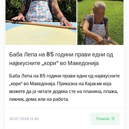
Баба Лепа на 85 години прави едни од
највкусните „кори“ во Македонија
Баба Лепа на 85 години прави едни од највкусните
„кори“ во Македонија. Приказна на Кајак.мк која
можете да ја читате додека сте на планина, плажа,
пикник, дома или на работа.
Повеќе
30.07.2026 12:40