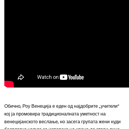
Обично, Роу Венеција е еден од најдобрите „учители“
кој ја промовира традиционалната уметност на
венецијанското веслање, но засега групата жени нуди