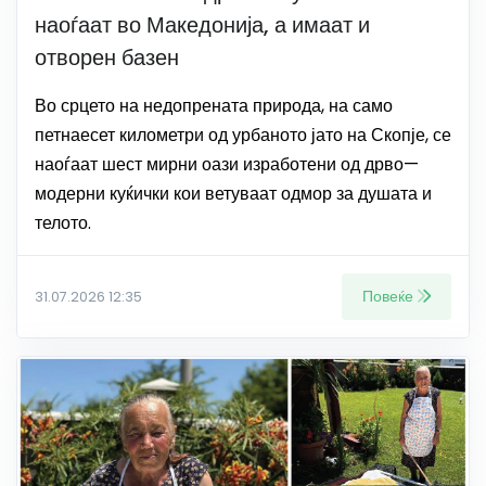
наоѓаат во Македонија, а имаат и
отворен базен
Во срцето на недопрената природа, на само
петнаесет километри од урбаното јато на Скопје, се
наоѓаат шест мирни оази изработени од дрво—
модерни куќички кои ветуваат одмор за душата и
телото.
Повеќе
31.07.2026 12:35