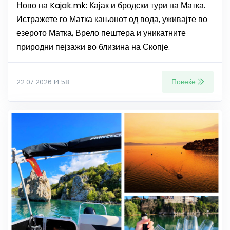
Ново на Kajak.mk: Кајак и бродски тури на Матка.
Истражете го Матка кањонот од вода, уживајте во
езерото Матка, Врело пештера и уникатните
природни пејзажи во близина на Скопје.
Повеќе
22.07.2026 14:58