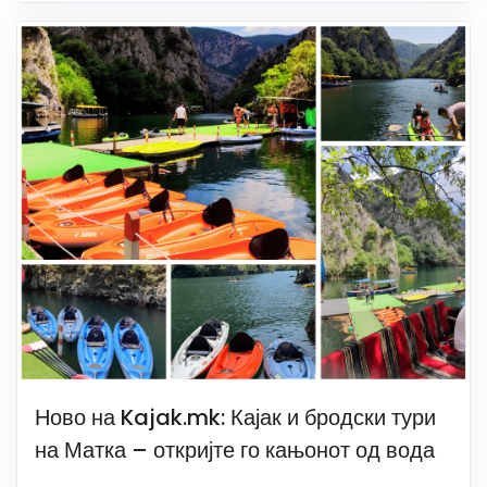
Ново на Kajak.mk: Кајак и бродски тури
на Матка – откријте го кањонот од вода