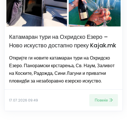
Катамаран тури на Охридско Езеро –
Ново искуство достапно преку Kajak.mk
Откријте ги новите катамаран тури на Охридско
Езеро. Панорамски крстарења, Св. Наум, Заливот
на Коските, Радожда, Сини Лагуни и приватни
пловидби за незаборавно езерско искуство.
Повеќе
17.07.2026 09:49