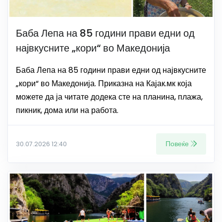
Баба Лепа на 85 години прави едни од
највкусните „кори“ во Македонија
Баба Лепа на 85 години прави едни од највкусните
„кори“ во Македонија. Приказна на Кајак.мк која
можете да ја читате додека сте на планина, плажа,
пикник, дома или на работа.
Повеќе
30.07.2026 12:40