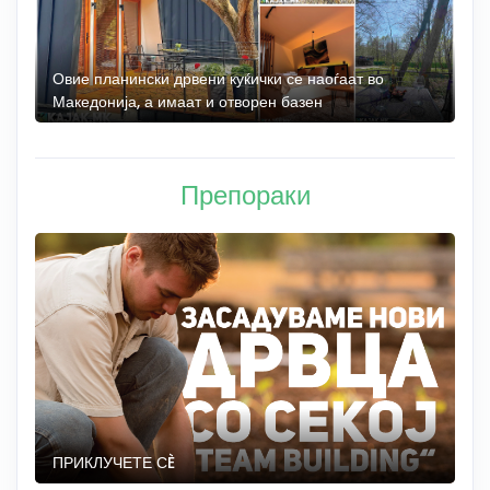
а
Овие планински дрвени куќички се наоѓаат во
Б
Македонија, а имаат и отворен базен
„
Препораки
ПРИКЛУЧЕТЕ СÈ