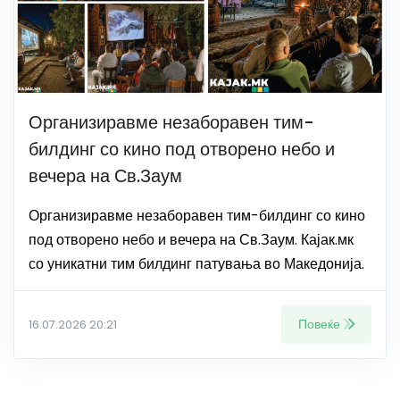
Организиравме незаборавен тим-
билдинг со кино под отворено небо и
вечера на Св.Заум
Организиравме незаборавен тим-билдинг со кино
под отворено небо и вечера на Св.Заум. Кајак.мк
со уникатни тим билдинг патувања во Македонија.
Повеќе
16.07.2026 20:21