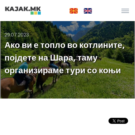
29.07.2023
Ако ви е топло во котлините,
појдете на Шара, таму
организираме тури со коњи