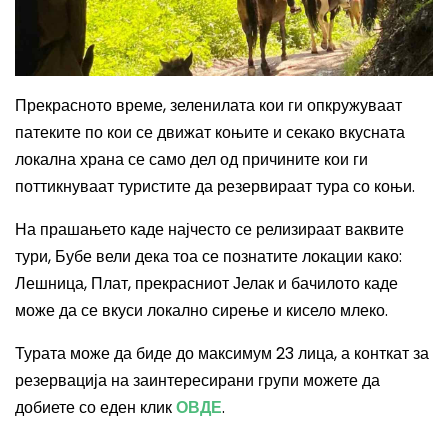
Прекрасното време, зеленилата кои ги опкружуваат
патеките по кои се движат коњите и секако вкусната
локална храна се само дел од причините кои ги
поттикнуваат туристите да резервираат тура со коњи.
На прашањето каде најчесто се релизираат ваквите
тури, Бубе вели дека тоа се познатите локации како
:
Лешница, Плат, прекрасниот Јелак и бачилото каде
може да се вкуси локално сирење и кисело млеко.
Турата може да биде до максимум 23 лица, а конткат за
резервација на заинтересирани групи можете да
добиете со еден клик
ОВДЕ
.