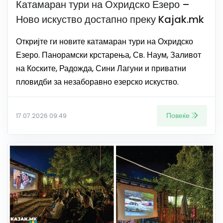
Катамаран тури на Охридско Езеро –
Ново искуство достапно преку Kajak.mk
Откријте ги новите катамаран тури на Охридско
Езеро. Панорамски крстарења, Св. Наум, Заливот
на Коските, Радожда, Сини Лагуни и приватни
пловидби за незаборавно езерско искуство.
Повеќе
17.07.2026 09:49