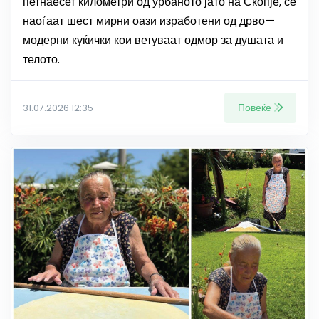
петнаесет километри од урбаното јато на Скопје, се
наоѓаат шест мирни оази изработени од дрво—
модерни куќички кои ветуваат одмор за душата и
телото.
Повеќе
31.07.2026 12:35