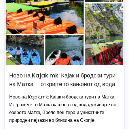
Ново на Kajak.mk: Кајак и бродски тури
на Матка – откријте го кањонот од вода
Ново на Kajak.mk: Кајак и бродски тури на Матка.
Истражете го Матка кањонот од вода, уживајте во
езерото Матка, Врело пештера и уникатните
природни пејзажи во близина на Скопје.