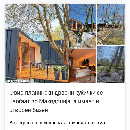
Овие планински дрвени куќички се
наоѓаат во Македонија, а имаат и
отворен базен
Во срцето на недопрената природа, на само