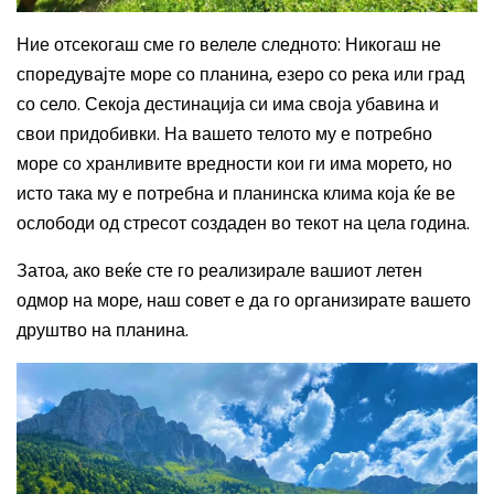
Ние отсекогаш сме го велеле следното
:
Никогаш не
споредувајте море со планина, езеро со река или град
со село. Секоја дестинација си има своја убавина и
свои придобивки. На вашето телото му е потребно
море со хранливите вредности кои ги има морето, но
исто така му е потребна и планинска клима која ќе ве
ослободи од стресот создаден во текот на цела година.
Затоа, ако веќе сте го реализирале вашиот летен
одмор на море, наш совет е да го организирате вашето
друштво на планина.