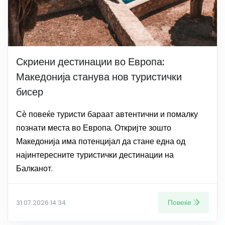
Скриени дестинации во Европа:
Македонија станува нов туристички
бисер
Сѐ повеќе туристи бараат автентични и помалку
познати места во Европа. Откријте зошто
Македонија има потенцијал да стане една од
најинтересните туристички дестинации на
Балканот.
Повеќе
31.07.2026 14:34