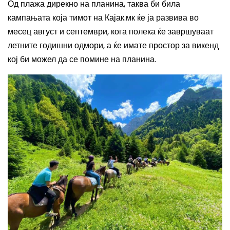
Од плажа дирекно на планина, таква би била
кампањата која тимот на Кајак.мк ќе ја развива во
месец август и септември, кога полека ќе завршуваат
летните годишни одмори, а ќе имате простор за викенд
кој би можел да се помине на планина.