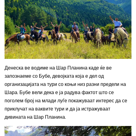
Денеска ве водиме на Шар Планина каде ќе ве
запознаеме со Бубе, девојката која е дел од
организацијата на тури со коњи низ разни предели на
Шара.
Бубе вели дека е ја радува фактот што се
поголем број на млади луѓе покажуваат интерес да се
приклучат на ваквите тури и да ја истражуваат
дивината на Шар Планина.