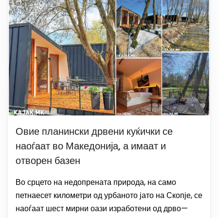
Овие планински дрвени куќички се
наоѓаат во Македонија, а имаат и
отворен базен
Во срцето на недопрената природа, на само
петнаесет километри од урбаното јато на Скопје, се
наоѓаат шест мирни оази изработени од дрво—