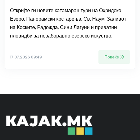
Откријте ги новите катамаран тури на Охридско
Езеро. Панорамски крстарења, Св. Наум, Заливот
на Коските, Радожда, Сини Лагуни и приватни
пловидби за незаборавно езерско искуство.
Повеќе
17.07.2026 09:49