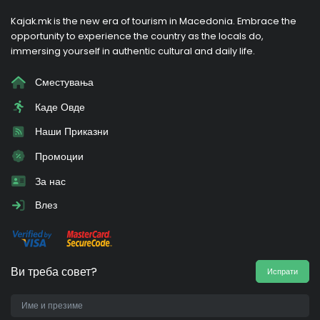
Kajak.mk is the new era of tourism in Macedonia. Embrace the
opportunity to experience the country as the locals do,
immersing yourself in authentic cultural and daily life.
Сместувања
Каде Овде
Наши Приказни
Промоции
За нас
Влез
Ви треба совет?
Испрати