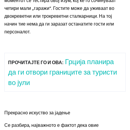
моментот се тестира овој изум, кој ќе го сочинуваат
четири мали „гаражи“. Гостите може да уживаат во
двокреветни или трокреветни сталкарници. На тој
начин тие нема да ги заразат останатите гости или
персоналот.
Грција планира
ПРОЧИТАЈТЕ ГО И ОВА:
да ги отвори границите за туристи
во јули
Прекрасно искуство за јадење
Се разбира, најважното е фактот дека овие