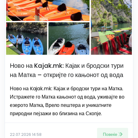
Ново на Kajak.mk: Кајак и бродски тури
на Матка – откријте го кањонот од вода
Ново на Kajak.mk: Кајак и бродски тури на Матка.
Истражете го Матка кањонот од вода, уживајте во
езерото Матка, Врело пештера и уникатните
природни пејзажи во близина на Скопје.
Повеќе
22.07.2026 14:58