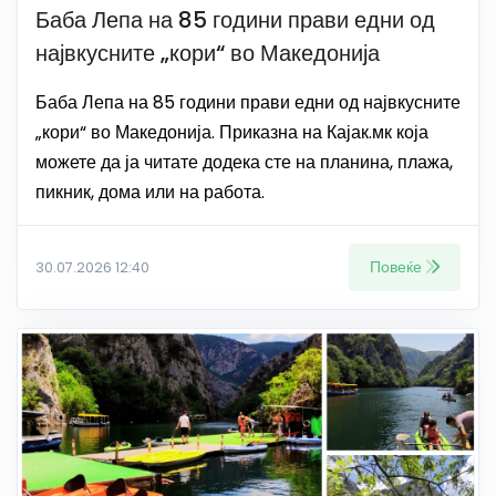
Баба Лепа на 85 години прави едни од
највкусните „кори“ во Македонија
Баба Лепа на 85 години прави едни од највкусните
„кори“ во Македонија. Приказна на Кајак.мк која
можете да ја читате додека сте на планина, плажа,
пикник, дома или на работа.
Повеќе
30.07.2026 12:40