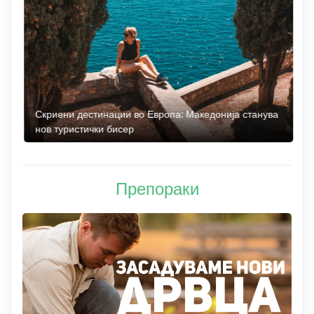
 до
Скриени дестинации во Европа: Македонија станува
О
нов туристички бисер
М
Препораки