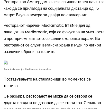
Ресторан во Амстердам излезе со иновативен начин за
како да се прилагоди на социјалната дистанца од 1,5
метри: Вкусна вечера за двајца во стакларник.
Ресторанот наречен
Mediamatic ETEN е дел од
ланецот на Mediamatic, која се фокусира на уметноста
и претприемништвото, со силни еколошки пораки. Во
ресторанот се служи веганска храна и нуди по четири
различни оброци на гостите.
Anne Lakeman for Mediamatic Amsterdam.
Поставувањето на стакларници во моментов се
тестира.
Се разбира, ресторанот не може да се отвори сè
додека владата не дозволи да се стори тоа. Сепак, во