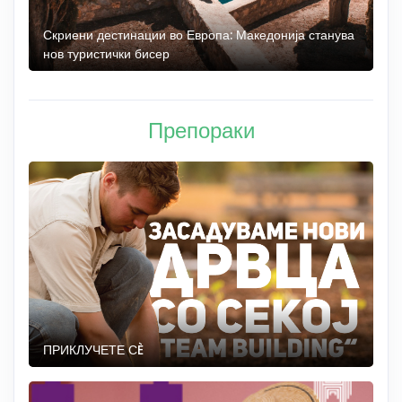
 до
Скриени дестинации во Европа: Македонија станува
О
нов туристички бисер
М
Препораки
ПРИКЛУЧЕТЕ СÈ