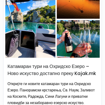
Катамаран тури на Охридско Езеро –
Ново искуство достапно преку Kajak.mk
Откријте ги новите катамаран тури на Охридско
Езеро. Панорамски крстарења, Св. Наум, Заливот
на Коските, Радожда, Сини Лагуни и приватни
пловидби за незаборавно езерско искуство.