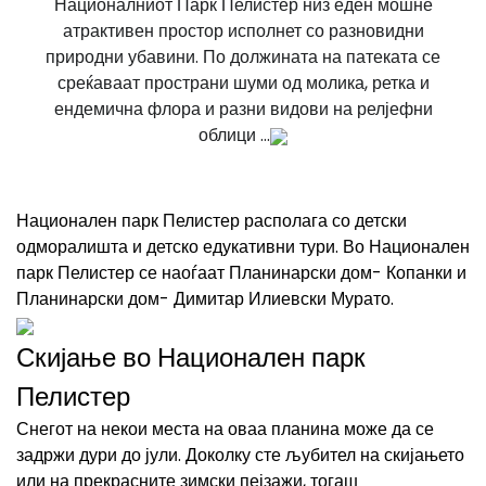
Националниот Парк Пелистер низ еден мошне
атрактивен простор исполнет со разновидни
природни убавини. По должината на патеката се
среќаваат пространи шуми од молика, ретка и
ендемична флора и разни видови на релјефни
облици ...
Национален парк Пелистер располага со детски
одморалишта и детско едукативни тури. Во Национален
парк Пелистер се наоѓаат Планинарски дом- Копанки и
Планинарски дом- Димитар Илиевски Мурато.
Скијање во Национален парк
Пелистер
Снегот на некои места на оваа планина може да се
задржи дури до јули. Доколку сте љубител на скијањето
или на прекрасните зимски пејзажи, тогаш