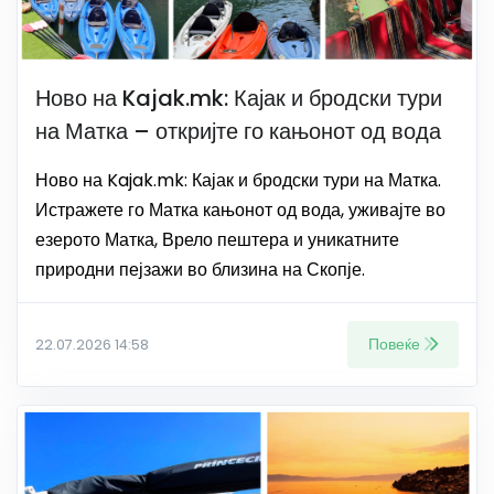
Ново на Kajak.mk: Кајак и бродски тури
на Матка – откријте го кањонот од вода
Ново на Kajak.mk: Кајак и бродски тури на Матка.
Истражете го Матка кањонот од вода, уживајте во
езерото Матка, Врело пештера и уникатните
природни пејзажи во близина на Скопје.
Повеќе
22.07.2026 14:58