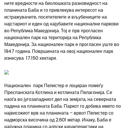
ните вредности на биолошката разновидност на
плани­ната Баба и го привлекува интересот на
истражувачите, посетителите и вљубениците на
најстариот и еден од најубавите национални паркови
во Република Македонија. Тој е прв прогласен
национален парк на територија на Република
Македонија. За национален парк е прогласен уште во
1947 година. Површината на овој национален парк
изнесува 17.150 хектари.
Национален парк Пелистер е лоциран помеѓу
Преспанската Котлина и котлината Пелагонија. Се
наоѓа во југозападниот дел на земјата, на северната
падина на планината Баба. Паркот го добива името по
највисокиот врв на планината – врвот
Пелистер
со
надморска височина од 2.601 метар. Инаку, Баба е
најјужна планина со алпски карактеристики на