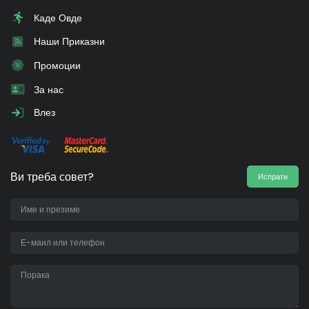
Каде Овде
Наши Приказни
Промоции
За нас
Влез
Ви треба совет?
Испрати