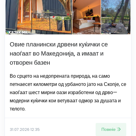
Овие планински дрвени куќички се
наоѓаат во Македонија, а имаат и
отворен базен
Во срцето на недопрената природа, на само
петнаесет километри од урбаното јато на Скопје, се
наоѓаат шест мирни оази изработени од дрво—
модерни куќички кои ветуваат одмор за душата и
телото.
Повеќе
31.07.2026 12:35