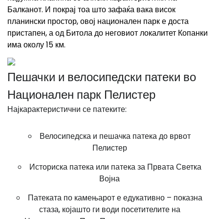
Балканот. И покрај тоа што зафаќа вака висок
планински простор, овој национален парк е доста
пристапен, а од
Битола
до неговиот локалитет Копанки
има околу 15 км.
Пешачки и велосипедски патеки во
Национален парк Пелистер
Најкарактеристични се патеките
:
Велосипедска и пешачка патека до врвот
Пелистер
Историска патека или патека за Првата Светка
Војна
Патеката по камењарот е едукативно – показна
стаза, којашто ги води посетителите на