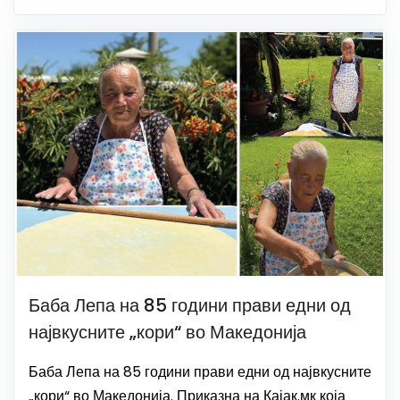
Баба Лепа на 85 години прави едни од
највкусните „кори“ во Македонија
Баба Лепа на 85 години прави едни од највкусните
„кори“ во Македонија. Приказна на Кајак.мк која