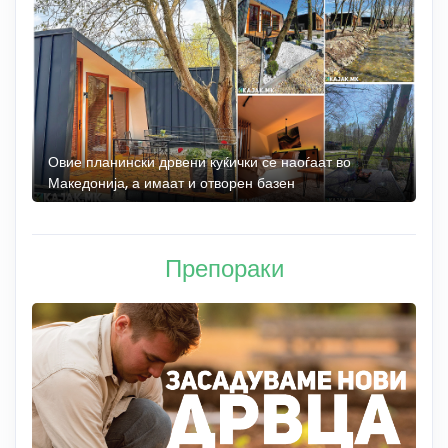
а
Овие планински дрвени куќички се наоѓаат во
Б
Македонија, а имаат и отворен базен
„
Препораки