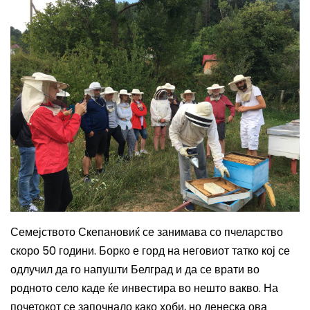
Семејството Скепановиќ се занимава со пчеларство
скоро 50 години. Борко е горд на неговиот татко кој се
одлучил да го напушти Белград и да се врати во
родното село каде ќе инвестира во нешто вакво. На
почетокот се започнало како хоби, но денеска ова