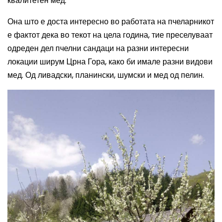
квалитетен мед.
Она што е доста интересно во работата на пчеларникот
е фактот дека во текот на цела година, тие преселуваат
одреден дел пчелни сандаци на разни интересни
локации ширум Црна Гора, како би имале разни видови
мед. Од ливадски, планински, шумски и мед од пелин.