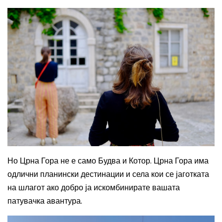
Но Црна Гора не е само Будва и Котор. Црна Гора има
одлични планински дестинации и села кои
се
јаготката
на шлагот
ако добро ја искомбинирате вашата
патувачка авантура.