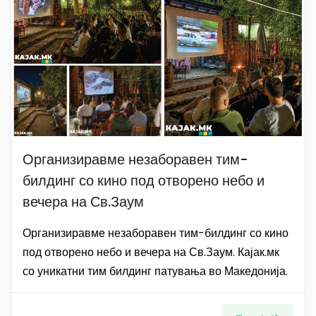
Организиравме незаборавен тим-
билдинг со кино под отворено небо и
вечера на Св.Заум
Организиравме незаборавен тим-билдинг со кино
под отворено небо и вечера на Св.Заум. Кајак.мк
со уникатни тим билдинг патувања во Македонија.