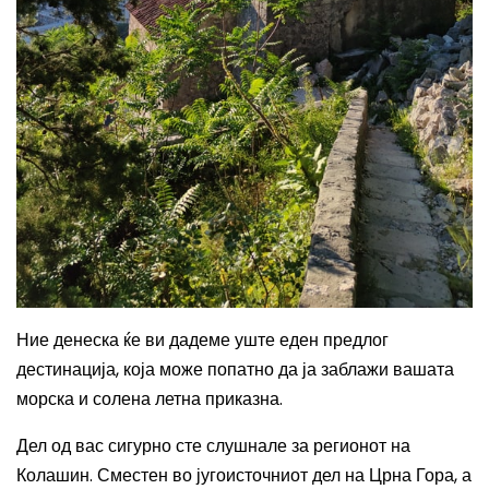
Ние денеска ќе ви дадеме уште еден предлог
дестинација, која може попатно да ја заблажи вашата
морска и солена летна приказна.
Д
ел од вас сигурно
сте слушнале за
регионот
на
Колашин.
Сместен во
југоисточниот дел на Црна Гора,
а