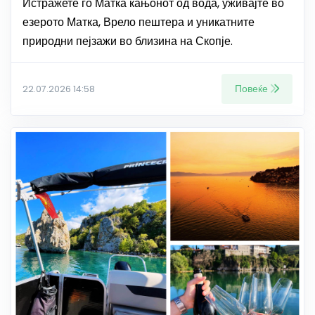
Истражете го Матка кањонот од вода, уживајте во
езерото Матка, Врело пештера и уникатните
природни пејзажи во близина на Скопје.
Повеќе
22.07.2026 14:58