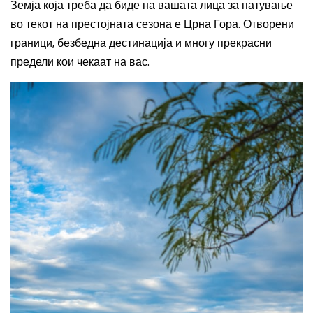
Земја која треба да биде на вашата лица за патување
во текот на престојната сезона е Црна Гора. Отворени
граници, безбедн
а дестинација и многу прекрасни
предели кои чекаат на вас.