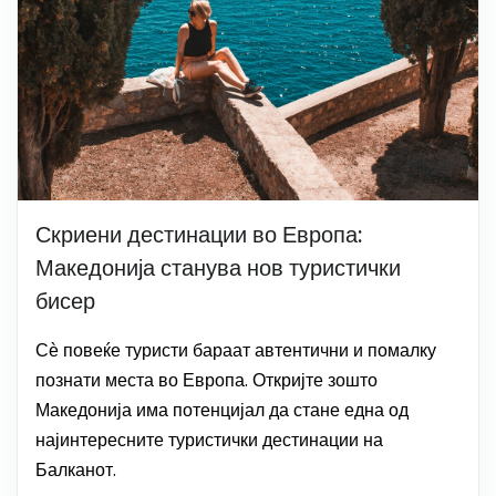
Скриени дестинации во Европа:
Македонија станува нов туристички
бисер
Сѐ повеќе туристи бараат автентични и помалку
познати места во Европа. Откријте зошто
Македонија има потенцијал да стане една од
најинтересните туристички дестинации на
Балканот.