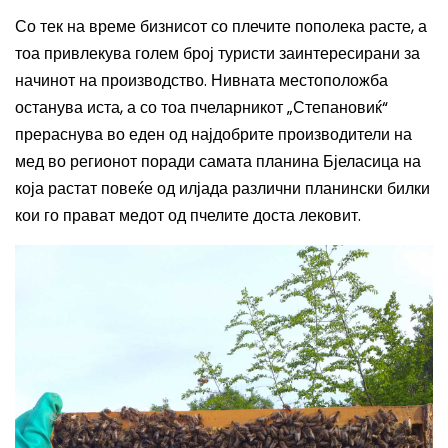
Со тек на време бизнисот со плечите пополека расте, а
тоа привлекува голем број туристи заинтересирани за
начинот на производство. Нивната местоположба
останува иста, а со тоа пчеларникот „Степановиќ“
прераснува во еден од најдобрите производители на
мед во регионот поради самата планина Бјеласица на
која растат повеќе од илјада различни планински билки
кои го прават медот од пчелите доста лековит.