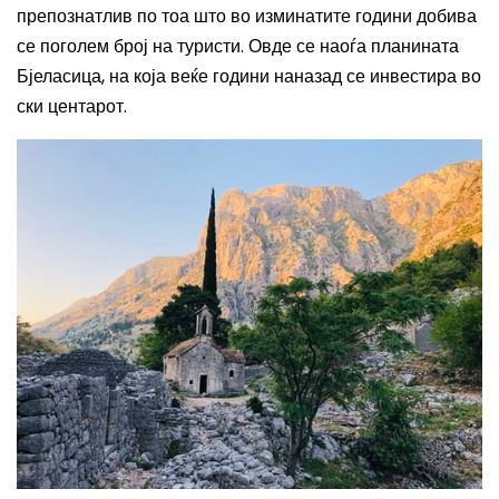
препознатлив по тоа што в
о изминатите години добива
се поголем број на туристи.
Овде се наоѓа планината
Бјеласица, на која веќе години наназад се инвестира во
ски центарот
.