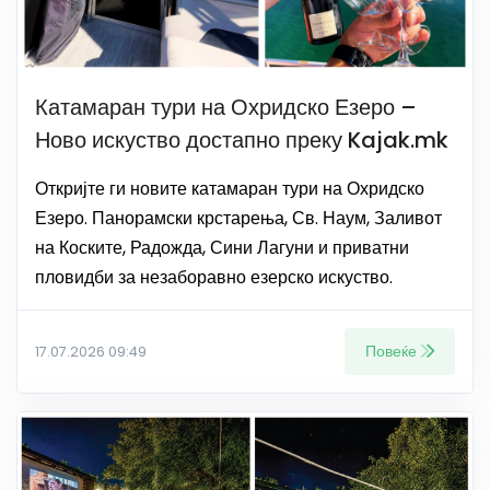
Катамаран тури на Охридско Езеро –
Ново искуство достапно преку Kajak.mk
Откријте ги новите катамаран тури на Охридско
Езеро. Панорамски крстарења, Св. Наум, Заливот
на Коските, Радожда, Сини Лагуни и приватни
пловидби за незаборавно езерско искуство.
Повеќе
17.07.2026 09:49