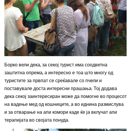
Борко вели дека, за секој турист има соодветна
заштитна опрема, а интересно е тоа што многу од
туристите за првпат се среќавале со пчели и
поставувале доста интересни прашања. Тој додава
дека секој заинтересиран може да помогне во процесот
на вадење мед од кошниците, а во иднина размислува
и за отварање на апи комори каде ќе ја вклучат апи
терапијата во својата понуда.