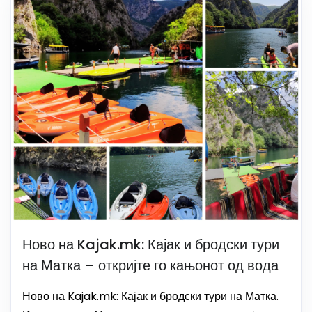
Ново на Kajak.mk: Кајак и бродски тури
на Матка – откријте го кањонот од вода
Ново на Kajak.mk: Кајак и бродски тури на Матка.