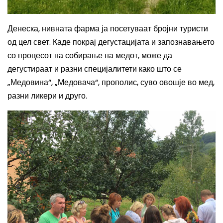
Денеска, нивната фарма ја посетуваат бројни туристи
од цел свет. Каде покрај дегустацијата и запознавањето
со процесот на собирање на медот, може да
дегустираат и разни специјалитети како што се
„Медовина“, „Медовача“, прополис, суво овошје во мед,
разни ликери и друго.