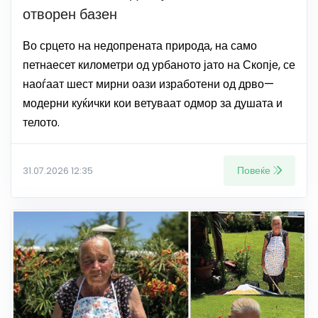
отворен базен
Во срцето на недопрената природа, на само
петнаесет километри од урбаното јато на Скопје, се
наоѓаат шест мирни оази изработени од дрво—
модерни куќички кои ветуваат одмор за душата и
телото.
Повеќе
31.07.2026 12:35