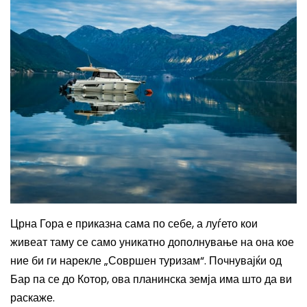
Црна Гора е приказна сама по себе, а луѓето кои
живеат таму се
само
уникатно дополнување на она кое
ние би ги нарекле „Совршен туризам“. Почнувајќи од
Бар па се до
Котор
,
ова планинска земја
има што да ви
раскаже.