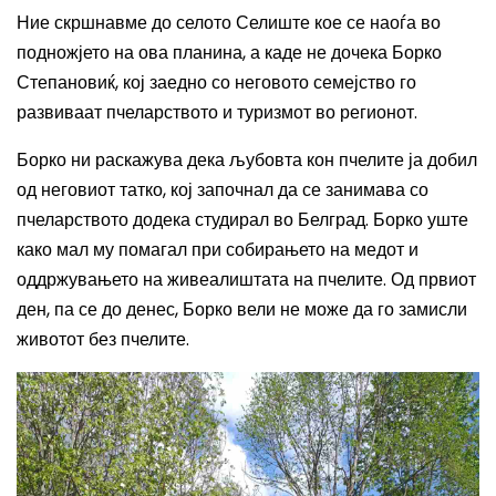
Ние скршнавме до селото Селиште кое се наоѓа во
подножјето на
ова
планина, а каде не
дочека
Борко
Степановиќ
, кој заедно со неговото семејство го
развиваат пчеларството и туризмот во регионот.
Борко ни раскажува дека љубовта кон пчелите ја добил
од неговиот татко, кој започнал да се занимава со
пчеларството додека студирал во Белград. Борко уште
како мал му помагал при собирањето на медот и
оддржувањето на живеалиштата на пчелите. Од првиот
ден, па се до денес, Борко вели не може да го замисли
животот без пчелите.