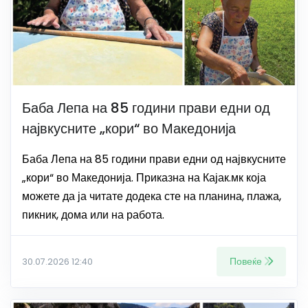
Баба Лепа на 85 години прави едни од
највкусните „кори“ во Македонија
Баба Лепа на 85 години прави едни од највкусните
„кори“ во Македонија. Приказна на Кајак.мк која
можете да ја читате додека сте на планина, плажа,
пикник, дома или на работа.
Повеќе
30.07.2026 12:40