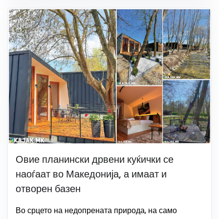
Овие планински дрвени куќички се
наоѓаат во Македонија, а имаат и
отворен базен
Во срцето на недопрената природа, на само