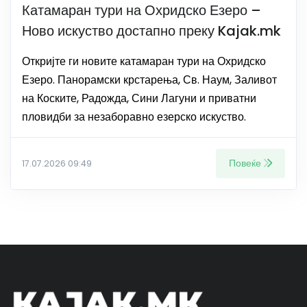
Катамаран тури на Охридско Езеро –
Ново искуство достапно преку Kajak.mk
Откријте ги новите катамаран тури на Охридско
Езеро. Панорамски крстарења, Св. Наум, Заливот
на Коските, Радожда, Сини Лагуни и приватни
пловидби за незаборавно езерско искуство.
Повеќе
17.07.2026 09:49