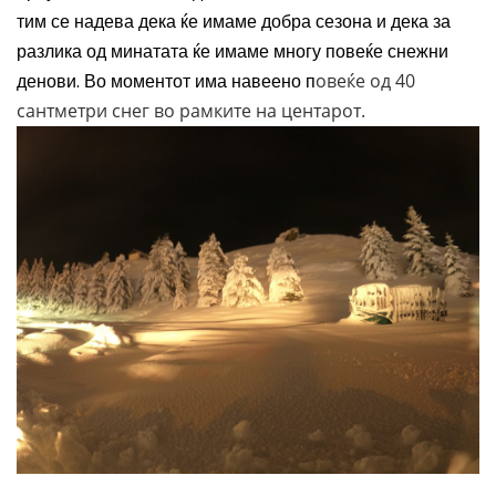
тим се надева дека ќе имаме добра сезона и дека за
разлика од минатата ќе имаме многу повеќе снежни
денови. Во моментот има навеено п
овеќе од 40
сантметри снег во рамките на центарот.