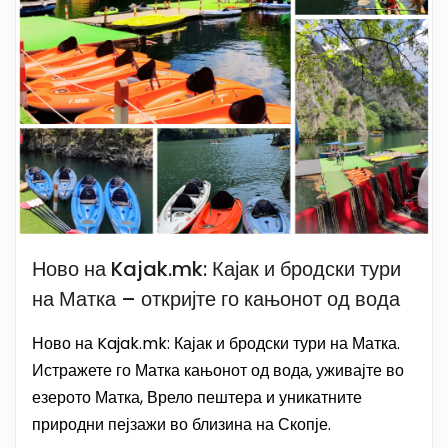
Ново на Kajak.mk: Кајак и бродски тури
на Матка – откријте го кањонот од вода
Ново на Kajak.mk: Кајак и бродски тури на Матка.
Истражете го Матка кањонот од вода, уживајте во
езерото Матка, Врело пештера и уникатните
природни пејзажи во близина на Скопје.