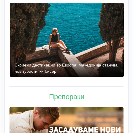
 до
Скриени дестинации во Европа: Македонија станува
О
нов туристички бисер
М
Препораки