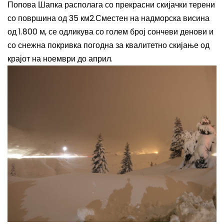
Попова Шапка располага со прекрасни скијачки терени
со површина од 35 км2.
Сместен на надморска висина
од 1.800 м, се одликува со голем број сончеви денови и
со снежна покривка погодна за квалитетно скијање од
крајот на ноември до април.