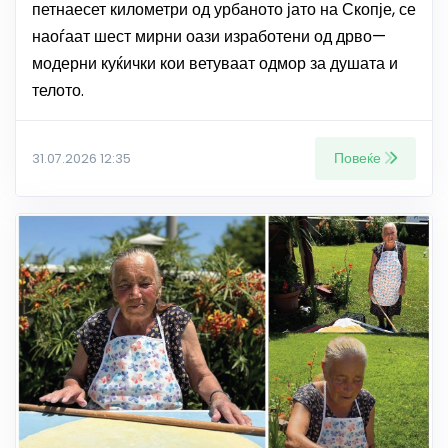
петнаесет километри од урбаното јато на Скопје, се
наоѓаат шест мирни оази изработени од дрво—
модерни куќички кои ветуваат одмор за душата и
телото.
Повеќе
31.07.2026 12:35