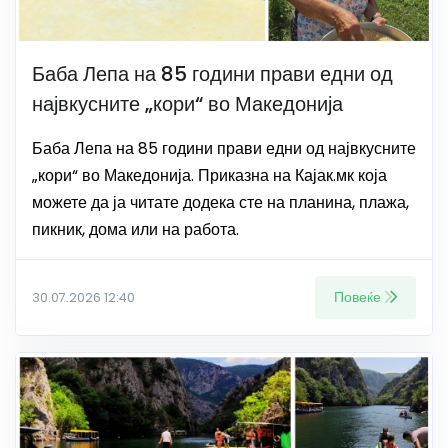
Баба Лепа на 85 години прави едни од
највкусните „кори“ во Македонија
Баба Лепа на 85 години прави едни од највкусните
„кори“ во Македонија. Приказна на Кајак.мк која
можете да ја читате додека сте на планина, плажа,
пикник, дома или на работа.
Повеќе
30.07.2026 12:40