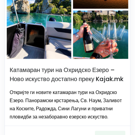
Катамаран тури на Охридско Езеро –
Ново искуство достапно преку Kajak.mk
Откријте ги новите катамаран тури на Охридско
Езеро. Панорамски крстарења, Св. Наум, Заливот
на Коските, Радожда, Сини Лагуни и приватни
пловидби за незаборавно езерско искуство.