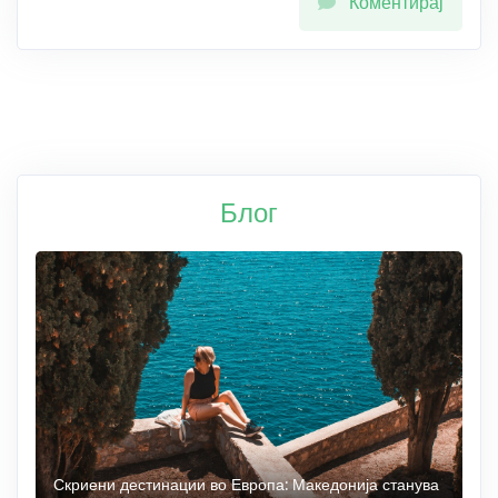
Коментирај
Блог
 до
Скриени дестинации во Европа: Македонија станува
О