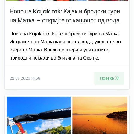
Ново на Kajak.mk: Кајак и бродски тури
на Матка – откријте го кањонот од вода
Ново на Kajak.mk: Кајак и бродски тури на Матка.
Истражете го Матка кањонот од вода, уживајте во
езерото Матка, Врело пештера и уникатните
природни пејзажи во близина на Скопје.
Повеќе
22.07.2026 14:58