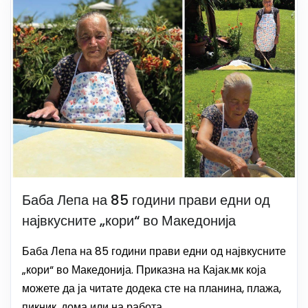
Баба Лепа на 85 години прави едни од
највкусните „кори“ во Македонија
Баба Лепа на 85 години прави едни од највкусните
„кори“ во Македонија. Приказна на Кајак.мк која
можете да ја читате додека сте на планина, плажа,
пикник, дома или на работа.