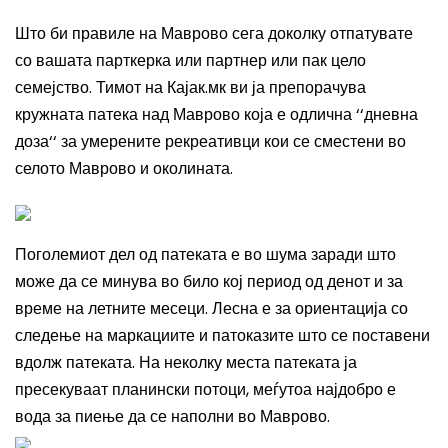
Што би правиле на Маврово сега доколку отпатувате
со вашата парткерка или партнер или пак цело
семејство. Тимот на Кајак.мк ви ја препорачува
кружната патека над Маврово која е одлична ‘‘дневна
доза‘‘ за умерените рекреативци кои се сместени во
селото Маврово и околината.
Поголемиот дел од патеката е во шума заради што
може да се минува во било кој период од денот и за
време на летните месеци. Лесна е за ориентација со
следење на маркациите и патоказите што се поставени
вдолж патеката. На неколку места патеката ја
пресекуваат планински потоци, меѓутоа најдобро е
вода за пиење да се наполни во Маврово.