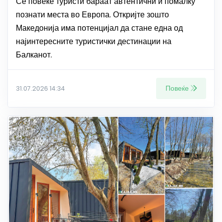
Сѐ повеќе туристи бараат автентични и помалку
познати места во Европа. Откријте зошто
Македонија има потенцијал да стане една од
најинтересните туристички дестинации на
Балканот.
Повеќе
31.07.2026 14:34