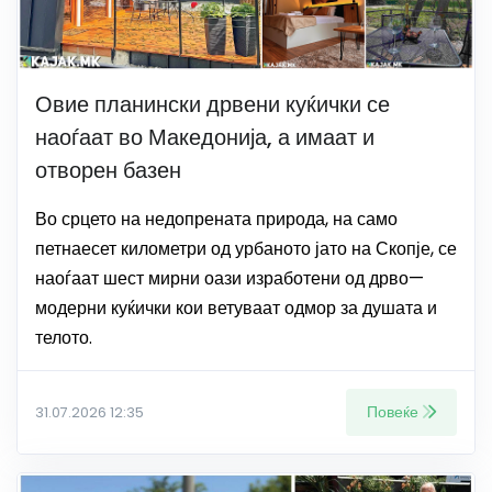
Овие планински дрвени куќички се
наоѓаат во Македонија, а имаат и
отворен базен
Во срцето на недопрената природа, на само
петнаесет километри од урбаното јато на Скопје, се
наоѓаат шест мирни оази изработени од дрво—
модерни куќички кои ветуваат одмор за душата и
телото.
Повеќе
31.07.2026 12:35