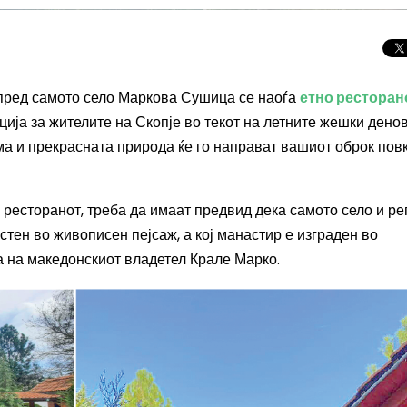
 пред самото село Маркова Сушица се наоѓа
етно ресторан
ција за жителите на Скопје во текот на летните жешки дено
а и прекрасната природа ќе го направат вашиот оброк пов
но ресторанот, треба да имаат предвид дека самото село и ре
стен во живописен пејсаж, а кој манастир е изграден во
а на македонскиот владетел Крале Марко.
Целосно затемну
Сонцето 2026: П
најголемиот небе
во Европа