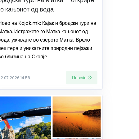
го кањонот од вода
Ново на Kajak.mk: Кајак и бродски тури на
Матка. Истражете го Матка кањонот од
вода, уживајте во езерото Матка, Врело
пештера и уникатните природни пејзажи
во близина на Скопје.
Повеќе
22.07.2026 14:58