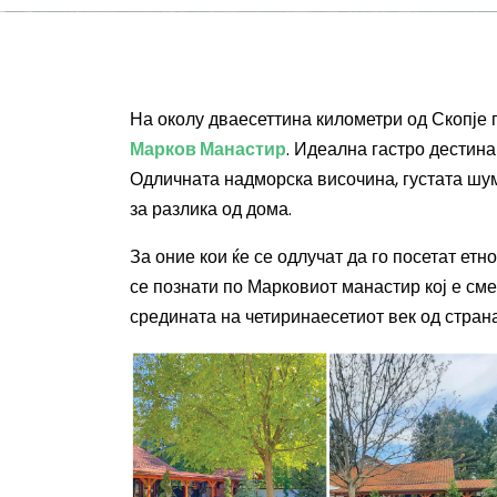
На околу дваесеттина километри од Скопје
Марков Манастир
. Идеална гастро дестина
Одличната надморска височина, густата шум
за разлика од дома.
За оние кои ќе се одлучат да го посетат ет
се познати по Марковиот манастир кој е сме
средината на четиринаесетиот век од стран