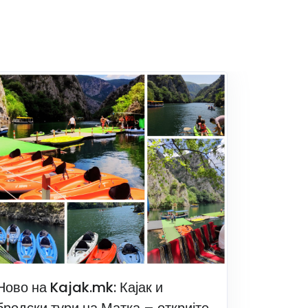
Ново на Kajak.mk: Кајак и
бродски тури на Матка – откријте