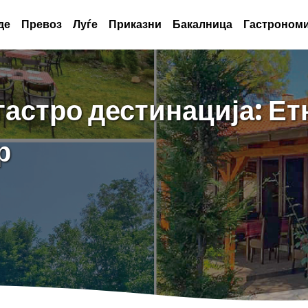
де
Превоз
Луѓе
Приказни
Бакалница
Гастрономи
гастро дестинација: Ет
р