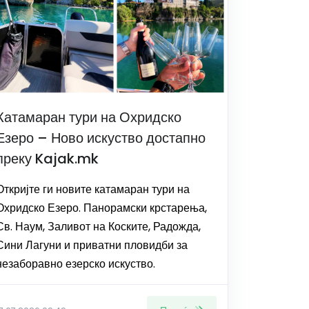
Катамаран тури на Охридско
Езеро – Ново искуство достапно
преку Kajak.mk
Откријте ги новите катамаран тури на
Охридско Езеро. Панорамски крстарења,
Св. Наум, Заливот на Коските, Радожда,
Сини Лагуни и приватни пловидби за
незаборавно езерско искуство.