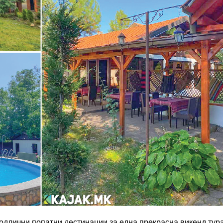
одлични попатни дестинации за една прекрасна викенд тура