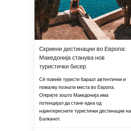
Скриени дестинации во Европа:
Македонија станува нов
туристички бисер
Сѐ повеќе туристи бараат автентични и
помалку познати места во Европа.
Откријте зошто Македонија има
потенцијал да стане една од
најинтересните туристички дестинации на
Балканот.