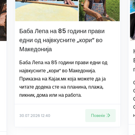
Баба Лепа на 85 години прави
едни од највкусните „кори“ во
Македонија
Баба Лепа на 85 години прави едни од
највкусните „кори“ во Македонија.
Приказна на Кајак.мк која можете да ја
читате додека сте на планина, плажа,
пикник, дома или на работа.
Повеќе
30.07.2026 12:40