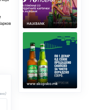
е
Марков
HALKBANK
www.skopsko.mk
вно)