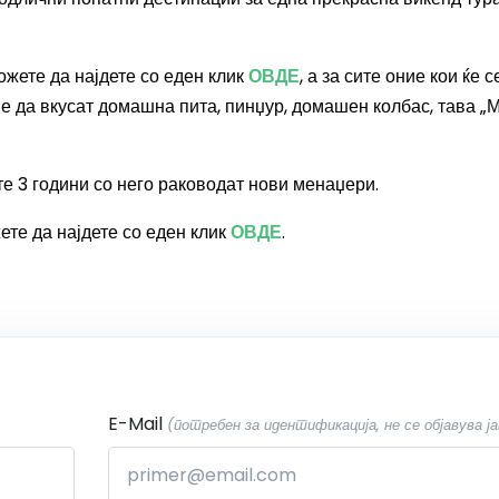
ожете да најдете со еден клик
ОВДЕ
, а за сите оние кои ќе с
т е да вкусат домашна пита, пинџур, домашен колбас, тава „
те 3 години со него раководат нови менаџери.
ете да најдете со еден клик
ОВДЕ
.
E-Mail
(потребен за идентификација, не се објавува ја