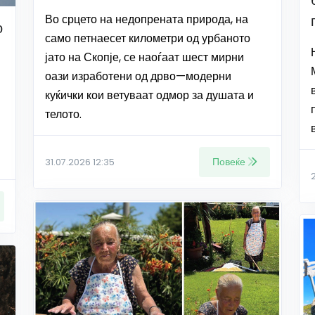
Во срцето на недопрената природа, на
о
само петнаесет километри од урбаното
јато на Скопје, се наоѓаат шест мирни
оази изработени од дрво—модерни
куќички кои ветуваат одмор за душата и
телото.
Повеќе
31.07.2026 12:35