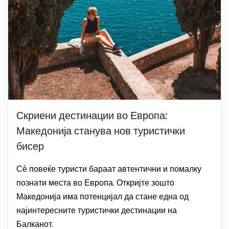
Скриени дестинации во Европа:
Македонија станува нов туристички
бисер
Сѐ повеќе туристи бараат автентични и помалку
познати места во Европа. Откријте зошто
Македонија има потенцијал да стане една од
најинтересните туристички дестинации на
Балканот.