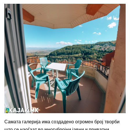
Самата галерија има создадено огромен број творби
што се наоѓаат во многубројни јавни и приватни