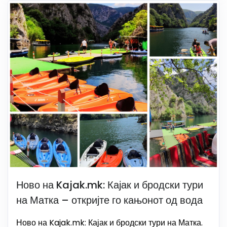
Ново на Kajak.mk: Кајак и бродски тури
на Матка – откријте го кањонот од вода
Ново на Kajak.mk: Кајак и бродски тури на Матка.