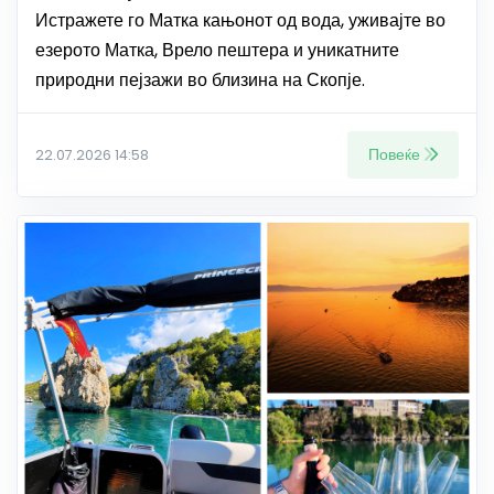
Истражете го Матка кањонот од вода, уживајте во
езерото Матка, Врело пештера и уникатните
природни пејзажи во близина на Скопје.
Повеќе
22.07.2026 14:58