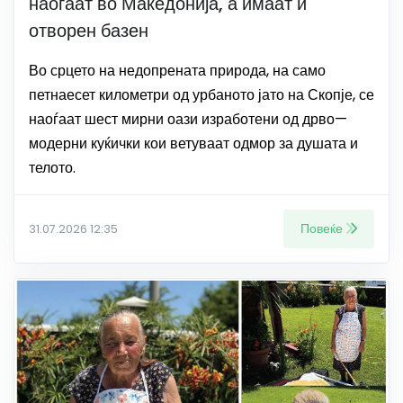
наоѓаат во Македонија, а имаат и
отворен базен
Во срцето на недопрената природа, на само
петнаесет километри од урбаното јато на Скопје, се
наоѓаат шест мирни оази изработени од дрво—
модерни куќички кои ветуваат одмор за душата и
телото.
Повеќе
31.07.2026 12:35