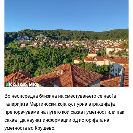
Во неопсредна близина на сместувањето се наоѓа
галеријата Мартиноски, која културна атракција ја
препорачуваме на луѓето кои сакаат уметност или пак
сакаат да научат информации од историјата на
уметноста во Крушево.