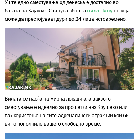
Уште едно сместување од денеска е достапно во
базата на Кајак.мк. Станува збор за
вила Папу
во која
може да престојуваат дури до 24 лица истовремено.
Вилата се наоѓа на мирна локација, а ваквото
сместување е идеално за прошетки низ Крушево или
пак користење на сите адреналински атракции кои би
ви го пополниле вашето слободно време.