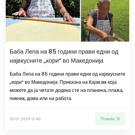
Баба Лепа на 85 години прави едни од
највкусните „кори“ во Македонија
Баба Лепа на 85 години прави едни од највкусните
„кори“ во Македонија. Приказна на Кајак.мк која
можете да ја читате додека сте на планина, плажа,
пикник, дома или на работа.
Повеќе
30.07.2026 12:40