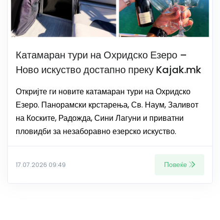
Катамаран тури на Охридско Езеро –
Ново искуство достапно преку Kajak.mk
Откријте ги новите катамаран тури на Охридско
Езеро. Панорамски крстарења, Св. Наум, Заливот
на Коските, Радожда, Сини Лагуни и приватни
пловидби за незаборавно езерско искуство.
Повеќе
17.07.2026 09:49