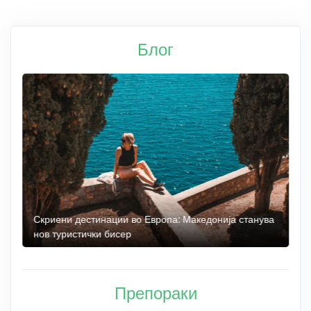
Блог
 до
Скриени дестинации во Европа: Македонија станува
О
нов туристички бисер
М
Препораки