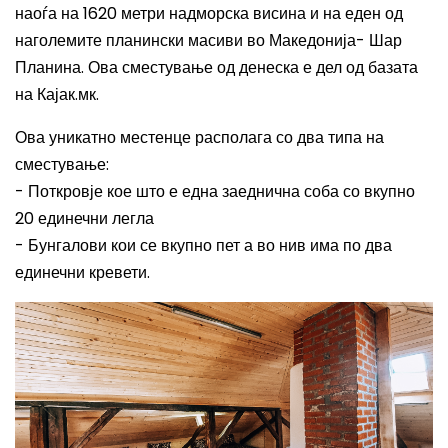
наоѓа на 1620 метри надморска висина и на еден од
наголемите планински масиви во Македонија- Шар
Планина. Ова сместување од денеска е дел од базата
на Кајак.мк.
Ова уникатно местенце располага со два типа на
сместување
:
-
Поткровје кое што е една заеднична соба со вкупно
20 единечни легла
- Бунгалови кои се вкупно пет а во нив има по два
единечни кревети.