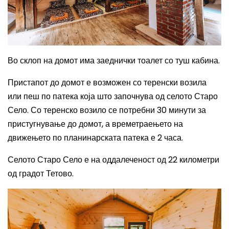
Во склоп на домот има заеднички тоалет со туш кабина.
Пристапот до домот е возможен со теренски возила
или пеш по патека која што започнува од селото Старо
Село. Со теренско возило се потребни 30 минути за
пристугнување до домот, а времетраењето на
движењето по планинарската патека е 2 часа.
Селото Старо Село е на оддалеченост од 22 километри
од градот Тетово.