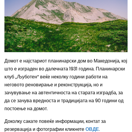
Домот е најстариот планинарски дом во Македонија, кој
што е изграден во далечната 1931 година. Планинарски
клуб „Љуботен“ веќе неколку години работи на
неговото реновирање и реконструкција, но и
зачувување на автентичноста на старата изградба, за
да се зачува вредноста и традицијата на 90 години од
постоење на домот.
Доколку сакате повеќе информации, контат за
резервација и фотографии кликнете
ОВДЕ
.