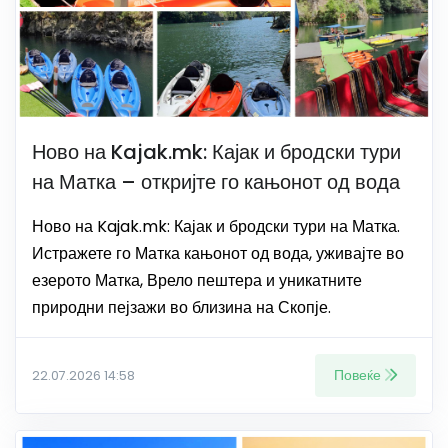
Ново на Kajak.mk: Кајак и бродски тури
на Матка – откријте го кањонот од вода
Ново на Kajak.mk: Кајак и бродски тури на Матка.
Истражете го Матка кањонот од вода, уживајте во
езерото Матка, Врело пештера и уникатните
природни пејзажи во близина на Скопје.
Повеќе
22.07.2026 14:58