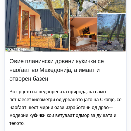
Овие планински дрвени куќички се
наоѓаат во Македонија, а имаат и
отворен базен
Во срцето на недопрената природа, на само
петнаесет километри од урбаното јато на Скопје, се
наоѓаат шест мирни оази изработени од дрво—
модерни куќички кои ветуваат одмор за душата и
телото.