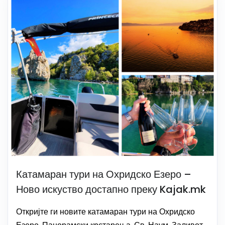
Катамаран тури на Охридско Езеро –
Ново искуство достапно преку Kajak.mk
Откријте ги новите катамаран тури на Охридско