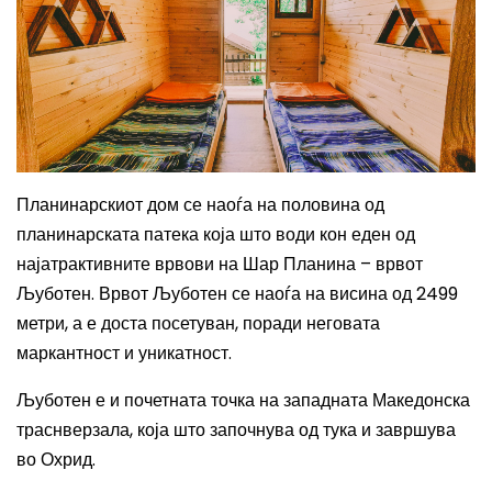
Планинарскиот дом се наоѓа на половина од
планинарската патека која што води кон еден од
најатрактивните врвови на Шар Планина – врвот
Љуботен. Врвот Љуботен се наоѓа на висина од 2499
м
етри, а е доста посетуван, поради неговата
маркантност и уникатност.
Љуботен е и почетната точка на западната Македонска
траснверзала, која што започнува од тука и завршува
во Охрид.