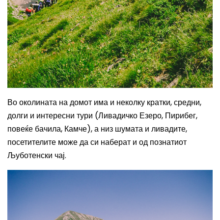
Во околината на домот има и неколку кратки, средни,
долги и интересни тури (Ливадичко Езеро, Пирибег,
повеќе бачила, Камче), а низ шумата и ливадите,
посетителите може да си наберат и од познатиот
Љуботенски чај.