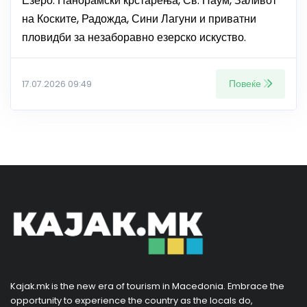
Езеро. Панорамски крстарења, Св. Наум, Заливот
на Коските, Радожда, Сини Лагуни и приватни
пловидби за незаборавно езерско искуство.
Повеќе
17.07.2026 09:49
Kajak.mk is the new era of tourism in Macedonia. Embrace the
opportunity to experience the country as the locals do,