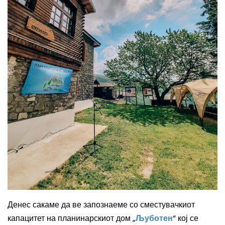
Денес сакаме да ве запознаеме со сместувачкиот
капацитет на планинарскиот дом „
Љуботен
“ кој се