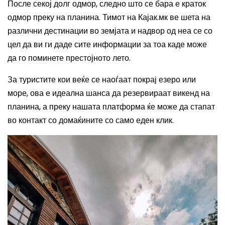
После секој долг одмор, следно што се бара е краток
одмор преку на планина. Тимот на Кајак.мк ве шета на
различни дестинации во земјата и надвор од неа се со
цел да ви ги даде сите информации за тоа каде може
да го поминете престојното лето.
За туристите кои веќе се наоѓаат покрај езеро или
море, ова е идеална шанса да резервираат викенд на
планина, а преку нашата платформа ќе може да стапат
во контакт со домаќините со само еден клик.