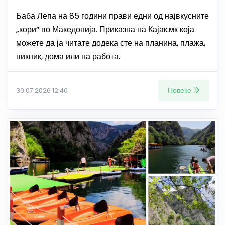
Баба Лепа на 85 години прави едни од највкусните
„кори“ во Македонија. Приказна на Кајак.мк која
можете да ја читате додека сте на планина, плажа,
пикник, дома или на работа.
Повеќе
30.07.2026 12:40