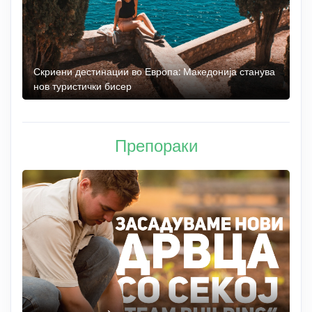
 до
Скриени дестинации во Европа: Македонија станува
О
нов туристички бисер
М
Препораки