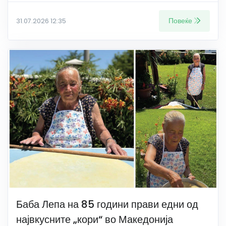
Повеќе
31.07.2026 12:35
Баба Лепа на 85 години прави едни од
највкусните „кори“ во Македонија