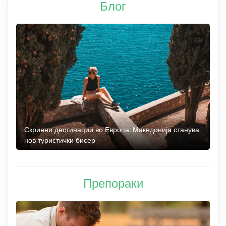
Блог
 до
Скриени дестинации во Европа: Македонија станува
О
нов туристички бисер
М
Препораки