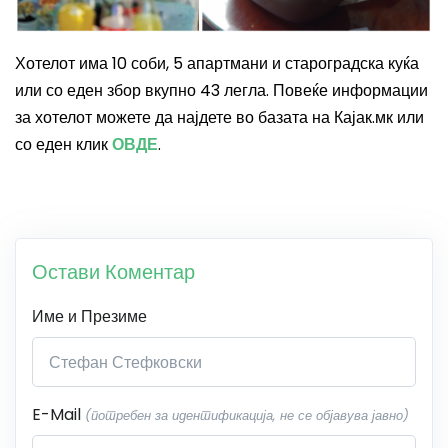
Хотелот има 10 соби, 5 апартмани и староградска куќа
или со еден збор вкупно 43 легла. Повеќе информации
за хотелот можете да најдете во базата на Кајак.мк или
со еден клик
ОВДЕ
.
Остави Коментар
Име и Презиме
E-Mail
(потребен за идентификација, не се објавува јавно)