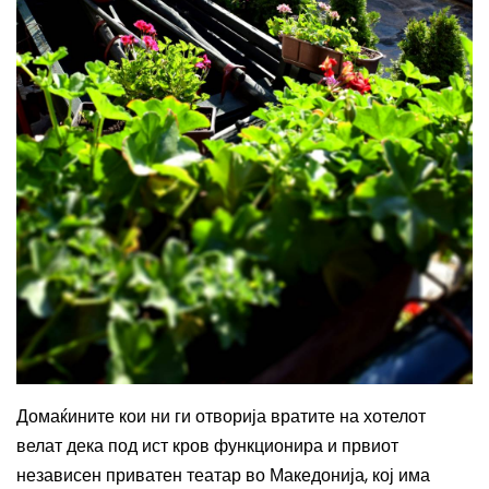
Домаќините кои ни ги отворија вратите на хотелот
велат дека под ист кров функционира и првиот
независен приватен театар во Македонија, кој има