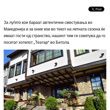
За луѓето кои бараат автентични сместувања во
Македонија и за оние кои во текот на летната сезона ќе
имаат гости од странство, нашиот тим ги советува да го
посетат хотелот „Театар“ во Битола.