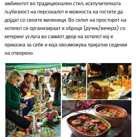
амбиентот во традиционален стил, исклучителната
љубезност на персоналот и можноста на гостите да
дојдат со своите миленици. Во склоп на просторот на
хотелот
се
организира
ат
и оброци (ручек/вечера) со
кетеринг услуга
во самиот
д
вор на хотелот
кој е
приказна за себе
и
која овозможува пријатни седенки
на отворено.