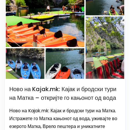
Ново на Kajak.mk: Кајак и бродски тури
на Матка – откријте го кањонот од вода
Ново на Kajak.mk: Кајак и бродски тури на Матка.
Истражете го Матка кањонот од вода, уживајте во
езерото Матка, Врело пештера и уникатните