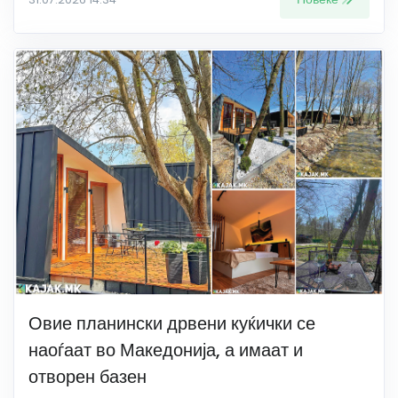
Овие планински дрвени куќички се
наоѓаат во Македонија, а имаат и
отворен базен