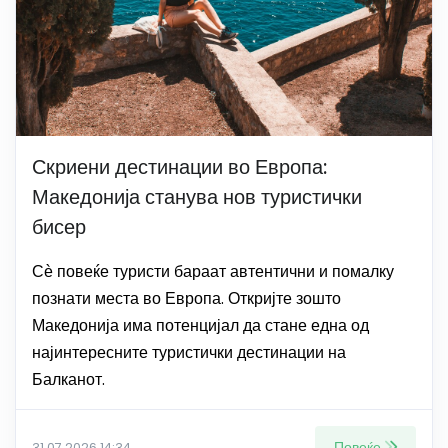
Скриени дестинации во Европа:
Македонија станува нов туристички
бисер
Сѐ повеќе туристи бараат автентични и помалку
познати места во Европа. Откријте зошто
Македонија има потенцијал да стане една од
најинтересните туристички дестинации на
Балканот.
Повеќе
31.07.2026 14:34