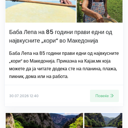
Баба Лепа на 85 години прави едни од
највкусните „кори“ во Македонија
Баба Лепа на 85 години прави едни од највкусните
„кори“ во Македонија. Приказна на Кајак.мк која
можете да ја читате додека сте на планина, плажа,
пикник, дома или на работа.
Повеќе
30.07.2026 12:40