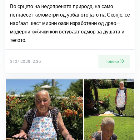
Во срцето на недопрената природа, на само
петнаесет километри од урбаното јато на Скопје, се
наоѓаат шест мирни оази изработени од дрво—
модерни куќички кои ветуваат одмор за душата и
телото.
Повеќе
31.07.2026 12:35