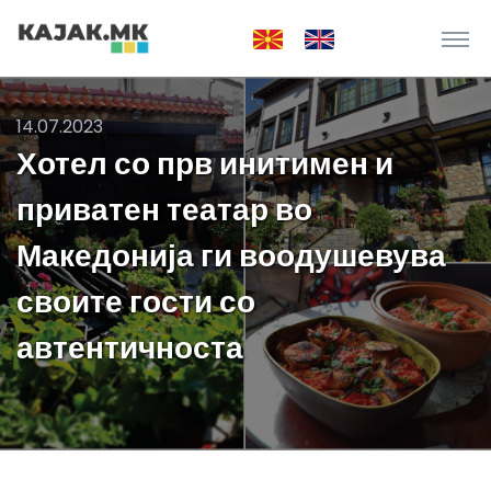
14.07.2023
Хотел со прв инитимен и
приватен театар во
Македонија ги воодушевува
своите гости со
автентичноста