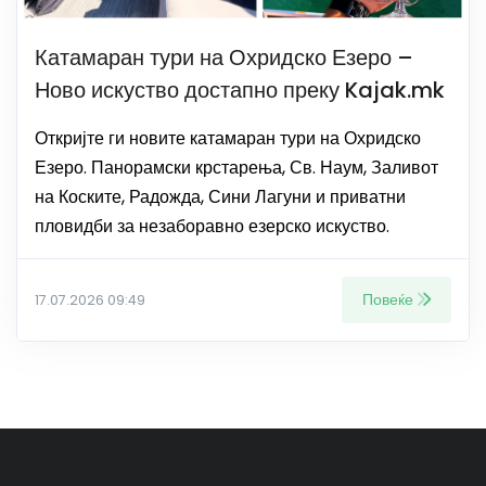
Катамаран тури на Охридско Езеро –
Ново искуство достапно преку Kajak.mk
Откријте ги новите катамаран тури на Охридско
Езеро. Панорамски крстарења, Св. Наум, Заливот
на Коските, Радожда, Сини Лагуни и приватни
пловидби за незаборавно езерско искуство.
Повеќе
17.07.2026 09:49