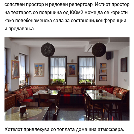
сопствен простор и редовен репертоар. Истиот простор
на театарот, со површина од 100м2 може да се користи
како повеќенаменска сала за состаноци, конференции
и предавања.
Хотелот привлекува со топлата домашна атмосфера
,