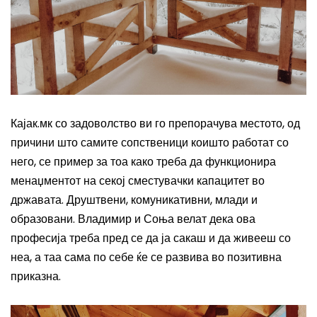
Кајак.мк со задоволство ви го препорачува местото, од
причини што самите сопственици коишто работат со
него, се пример за тоа како треба да функционира
менаџментот на секој сместувачки капацитет во
државата. Друштвени, комуникативни, млади и
образовани. Владимир и Соња велат дека ова
професија треба пред се да ја сакаш и да живееш со
неа, а таа сама по себе ќе се развива во позитивна
приказна.