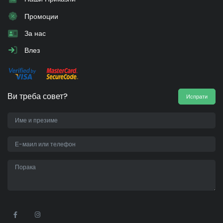
Промоции
За нас
Влез
Ви треба совет?
Испрати