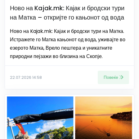
Ново на Kajak.mk: Кајак и бродски тури
на Матка – откријте го кањонот од вода
Ново на Kajak.mk: Кајак и бродски тури на Матка.
Истражете го Матка кањонот од вода, уживајте во
езерото Матка, Врело пештера и уникатните
природни пејзажи во близина на Скопје.
Повеќе
22.07.2026 14:58