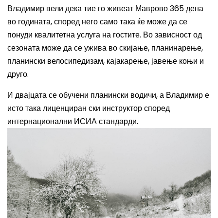
Владимир вели дека тие го живеат Маврово 365 дена
во годината, според него само така ќе може да се
понуди квалитетна услуга на гостите. Во зависност од
сезоната може да се ужива во скијање, планинарење,
планински велосипедизам, кајакарење, јавење коњи и
друго.
И двајцата се обучени планински водичи, а Владимир е
исто така лиценциран ски инструктор според
интернационални ИСИА стандарди.