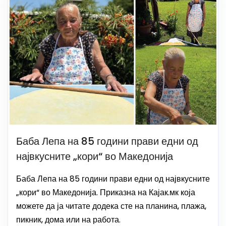
Баба Лепа на 85 години прави едни од
највкусните „кори“ во Македонија
Баба Лепа на 85 години прави едни од највкусните
„кори“ во Македонија. Приказна на Кајак.мк која
можете да ја читате додека сте на планина, плажа,
пикник, дома или на работа.