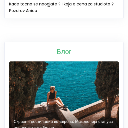
Kade tocno se naogjate ? I koja e cena za studioto ?
Pozdrav Anica
Блог
 до
Скриени дестинации во Европа: Македонија станува
О
нов туристички бисер
М