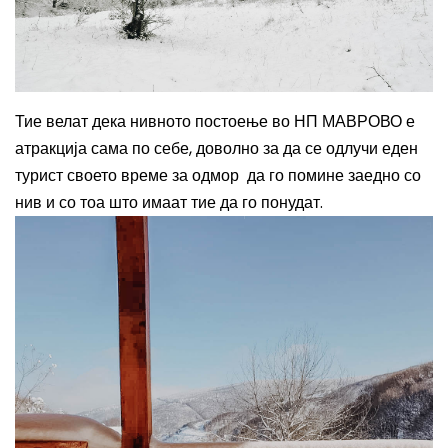
Тие велат дека нивното постоење во НП МАВРОВО е
атракција сама по себе, доволно за да се одлучи еден
турист своето време за одмор да го помине заедно со
нив и со тоа што имаат тие да го понудат.