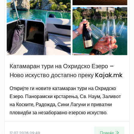
Катамаран тури на Охридско Езеро –
Ново искуство достапно преку Kajak.mk
Откријте ги новите катамаран тури на Охридско
Езеро. Панорамски крстарења, Св. Наум, Заливот
на Коските, Радожда, Сини Лагуни и приватни
пловидби за незаборавно езерско искуство.
Повеќе
17.07.2026 09:49