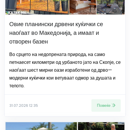
Овие планински дрвени куќички се
наоѓаат во Македонија, а имаат и
отворен базен
Во срцето на недопрената природа, на само
петнаесет километри од урбаното јато на Скопје, се
наоѓаат шест мирни оази изработени од дрво—
модерни куќички кои ветуваат одмор за душата и
телото.
Повеќе
31.07.2026 12:35