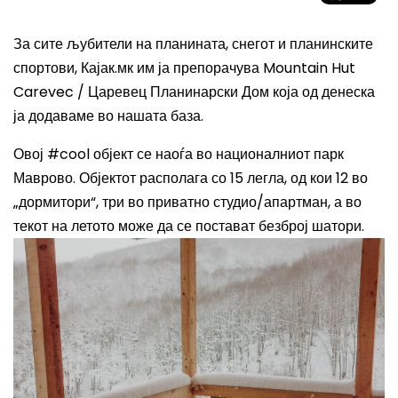
За сите љубители на планината, снегот и планинските
спортови, Кајак.мк им ја препорачува
Mountain Hut
Carevec / Царевец Планинарски Дом
која од денеска
ја додаваме во нашата база.
Овој #cool објект се наоѓа во националниот парк
Маврово. Објектот располага со 15 легла, од кои 12 во
„дормитори“, три во приватно студио/апартман, а во
текот на летото може да се постават безброј шатори.