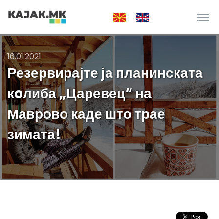
16.01.2021
Резервирајте ја планинската
кoлиба „Царевец“ на
Маврово каде што трае
зимата!