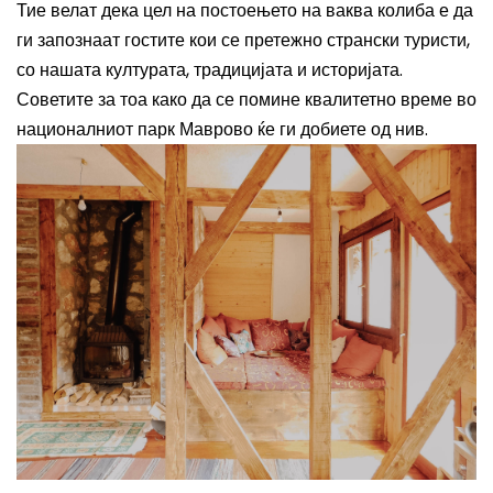
Тие велат дека цел на постоењето на ваква колиба е да
ги запознаат гостите кои се претежно странски туристи,
со нашата културата, традицијата и историјата.
Советите за тоа како да се помине квалитетно време во
националниот парк Маврово ќе ги добиете од нив.