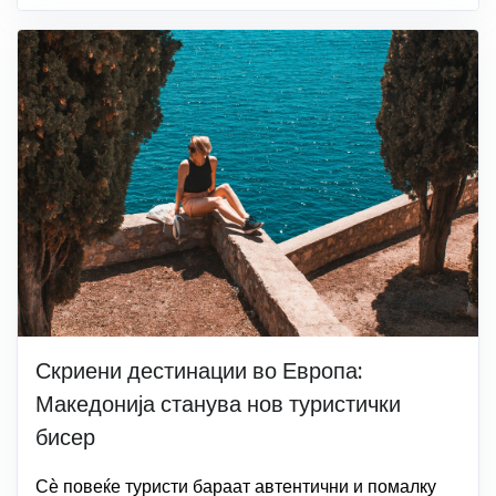
Скриени дестинации во Европа:
Македонија станува нов туристички
бисер
Сѐ повеќе туристи бараат автентични и помалку