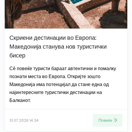
Скриени дестинации во Европа:
Македонија станува нов туристички
бисер
Сѐ повеќе туристи бараат автентични и помалку
познати места во Европа. Откријте зошто
Македонија има потенцијал да стане една од
најинтересните туристички дестинации на
Балканот.
Повеќе
31.07.2026 14:34