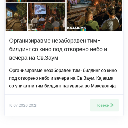
Организиравме незаборавен тим-
билдинг со кино под отворено небо и
вечера на Св.Заум
Организиравме незаборавен тим-билдинг со кино
под отворено небо и вечера на Св.Заум. Кајак.мк
со уникатни тим билдинг патувања во Македонија.
Повеќе
16.07.2026 20:21