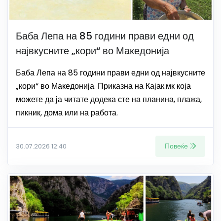
Баба Лепа на 85 години прави едни од
највкусните „кори“ во Македонија
Баба Лепа на 85 години прави едни од највкусните
„кори“ во Македонија. Приказна на Кајак.мк која
можете да ја читате додека сте на планина, плажа,
пикник, дома или на работа.
Повеќе
30.07.2026 12:40