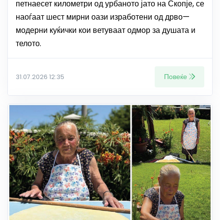
петнаесет километри од урбаното јато на Скопје, се
наоѓаат шест мирни оази изработени од дрво—
модерни куќички кои ветуваат одмор за душата и
телото.
Повеќе
31.07.2026 12:35