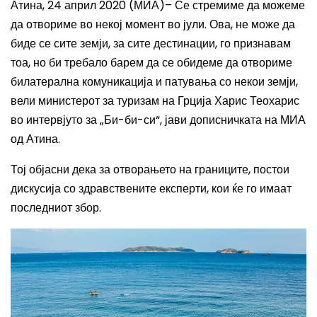
Атина, 24 април 2020 (МИА)– Се стремиме да можеме
да отвориме во некој момент во јули. Ова, не може да
биде се сите земји, за сите дестинации, го признавам
тоа, но би требало барем да се обидеме да отвориме
билатерална комуникација и патувања со некои земји,
вели министерот за туризам на Грција Харис Теохарис
во интервјуто за „Би-би-си“, јави дописничката на МИА
од Атина.
Тој објасни дека за отворањето на границите, постои
дискусија со здравствените експерти, кои ќе го имаат
последниот збор.