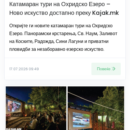
Катамаран тури на Охридско Езеро –
Ново искуство достапно преку Kajak.mk
Откријте ги новите катамаран тури на Охридско
Езеро. Панорамски крстарења, Св. Наум, Заливот
на Коските, Радожда, Сини Лагуни и приватни
пловидби за незаборавно езерско искуство.
Повеќе
17.07.2026 09:49