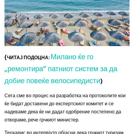
Милано ќе го
(ЧИТАЈ ПОДОЦНА:
„ремонтира“ патниот систем за да
добие повеќе велосипедисти
)
Сега сме во процес на разработка на протоколите кои
ќе бидат доставени до експертскиот комитет и се
надеваме дека ќе ни дадат одобрение постепено да
отвораме, рече грчкиот министер.
Теохарис во интервјуто објасни дека грчкиот туризам