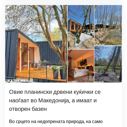
Овие планински дрвени куќички се
наоѓаат во Македонија, а имаат и
отворен базен
Во срцето на недопрената природа, на само