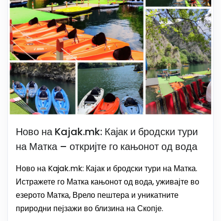
Ново на Kajak.mk: Кајак и бродски тури
на Матка – откријте го кањонот од вода
Ново на Kajak.mk: Кајак и бродски тури на Матка.
Истражете го Матка кањонот од вода, уживајте во
езерото Матка, Врело пештера и уникатните
природни пејзажи во близина на Скопје.