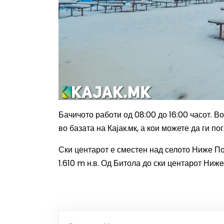
Бачичото работи од 08:00 до 16:00 часот. 
во базата на Кајак.мк, а кои можете да ги п
С
ки центарот е сместен над селото Ниже П
1.610 m н.в. Од Битола до ски центарот Ниж