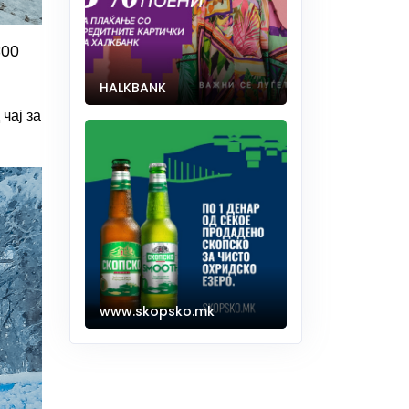
300
HALKBANK
чај за
www.skopsko.mk