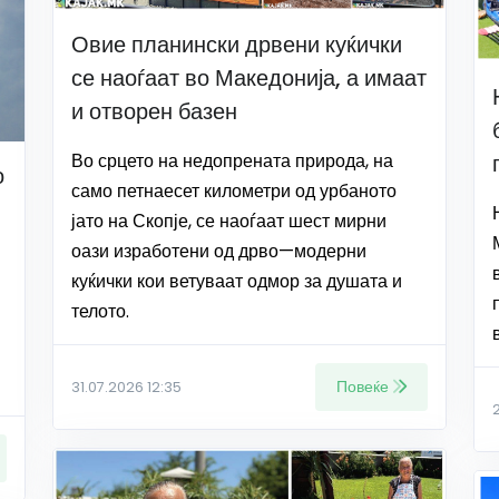
Овие планински дрвени куќички
се наоѓаат во Македонија, а имаат
и отворен базен
Во срцето на недопрената природа, на
о
само петнаесет километри од урбаното
јато на Скопје, се наоѓаат шест мирни
оази изработени од дрво—модерни
куќички кои ветуваат одмор за душата и
телото.
Повеќе
31.07.2026 12:35