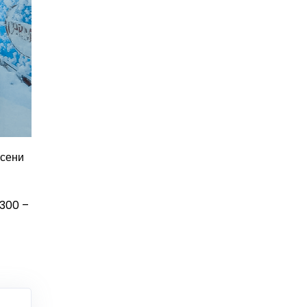
асени
.300 –