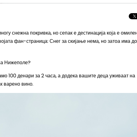
огу снежна покривка, но сепак е дестинација која е омиле
војата фан-страница: Снег за скијање нема, но затоа има д
 на Нижеполе?
амо 100 денари за 2 часа, а додека вашите деца уживаат на
ак варено вино.
Целосно затемну
Сонцето 2026: П
најголемиот небе
во Европа