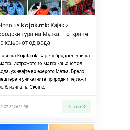
Ново на Kajak.mk: Кајак и
бродски тури на Матка – откријте
го кањонот од вода
Ново на Kajak.mk: Кајак и бродски тури на
Матка. Истражете го Матка кањонот од
вода, уживајте во езерото Матка, Врело
пештера и уникатните природни пејзажи
во близина на Скопје.
Повеќе
22.07.2026 14:58