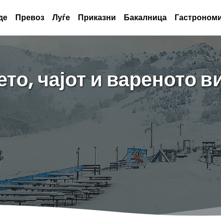
де
Превоз
Луѓе
Приказни
Бакалница
Гастрономи
то, чајот и вареното в