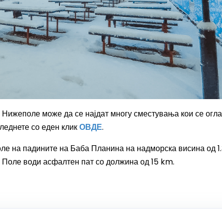
Во Нижеполе може да се најдат многу сместувања кои се огл
огледнете со еден клик
ОВДЕ
.
оле на падините на Баба Планина на надморска висина од 1
е Поле води асфалтен пат со должина од 15 km.