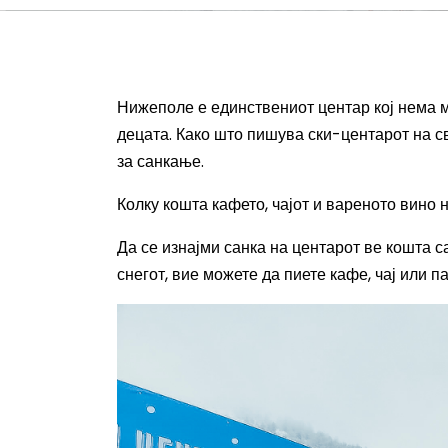
Нижеполе е единствениот центар кој нема мн
децата. Како што пишува ски-центарот на с
за санкање.
Колку кошта кафето, чајот и вареното вино
Да се изнајми санка на центарот ве кошта с
снегот, вие можете да пиете кафе, чај или п