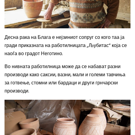
Десна рака на Блага е нејзиниот сопруг со кого таа ја
гради приказната на работилницата „Љубитас” која се
наоѓа во градот Неготино.
Во нивната работилница може да се набават разни
производи како саксии, вазни, мали и големи тавчиња
за готвење, стомни или бардаци и други грнчарски
производи.