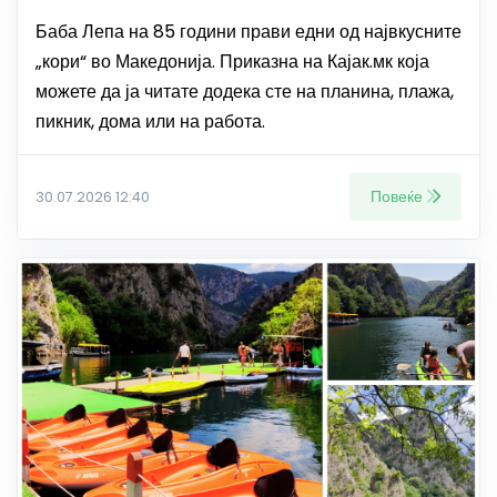
Баба Лепа на 85 години прави едни од највкусните
„кори“ во Македонија. Приказна на Кајак.мк која
можете да ја читате додека сте на планина, плажа,
пикник, дома или на работа.
Повеќе
30.07.2026 12:40