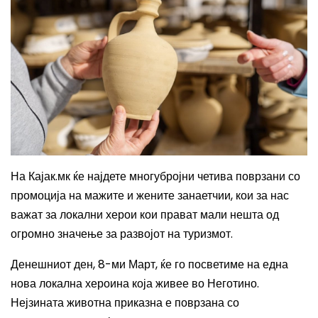
На Кајак.мк ќе најдете многубројни четива поврзани со
промоција на мажите и жените занаетчии, кои за нас
важат за локални херои кои прават мали нешта од
огромно значење за развојот на туризмот.
Денешниот ден, 8-ми Март, ќе го посветиме на една
нова локална хероина која живее во Неготино.
Нејзината животна приказна е поврзана со