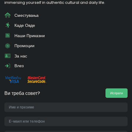
immersing yourself in authentic cultural and daily life.
Сместувања
Каде Овде
Наши Приказни
Промоции
За нас
Влез
Ви треба совет?
Испрати