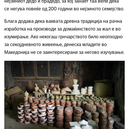
нејзиниот дедо и прадедо, за кој занает таа вели дека
се негува повеќе од 200 години во нејзиното семејство.
Блага додава дека ваквата древна традиција на рачна
изработка на производи за домаќинството за жал е во
изумирање. Ако некогаш грнчарството било неопходно
за секојдневното живеење, денеска младите во
Македонија не се заинтересирани за негово изучување.