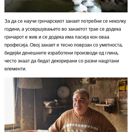
За да се научи грнчарскиот занает потребни се неколку
години, а усовршувањето во занаетот трае се додека
грнчарот е жив и се додека има пасија кон оваа
професија. Овој занает е тесно поврзан со уметноста,
бидејќи денешните изработени производи од глина,
често знаат да бидат декорирани со разни нацртани
елементи.