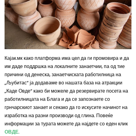
Кајак.мк како платформа има цел да ги промовира и да
им даде поддршка на локалните занаетчии, па од тие
причини од денеска, занаетчиската работилница на
„Љубитас“ ја додаваме во нашата база на атракции
„Каде Овде“ како би можеле да резервирате посета на
работилницата на Блага и да се запознаете со
грнчарскиот занает и секако да го искусите начинот на
изработка на разни производи од глина. Повеќе
информации за турата можете да најдете со еден клик
ОВДЕ
.