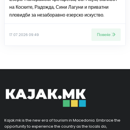
на Коските, Радожда, Сини Лагуни и приватни
пловидби за незаборавно езерско искуство.
Повеќе
17.07.2026 09:49
Kajak.mk is the new era of tourism in Macedonia. Embrace the
opportunity to experience the country as the locals do,