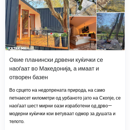
Овие планински дрвени куќички се
наоѓаат во Македонија, а имаат и
отворен базен
Во срцето на недопрената природа, на само
петнаесет километри од урбаното јато на Скопје, се
наоѓаат шест мирни оази изработени од дрво—
модерни куќички кои ветуваат одмор за душата и
телото.