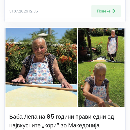
Повеќе
31.07.2026 12:35
Баба Лепа на 85 години прави едни од
највкусните „кори“ во Македонија