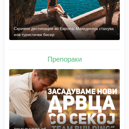
 до
Скриени дестинации во Европа: Македонија станува
О
нов туристички бисер
М
Препораки