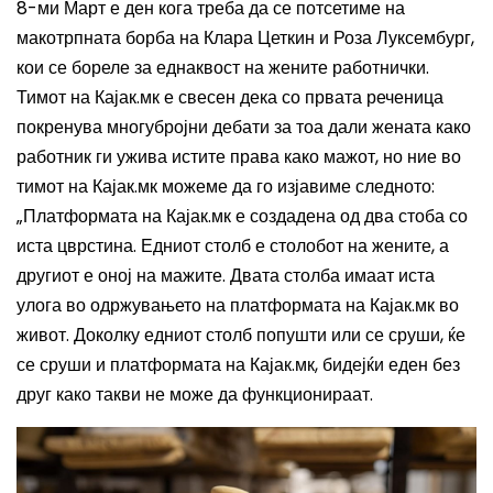
8-ми Март е ден кога треба да се потсетиме на
макотрпната борба на Клара Цеткин и Роза Луксембург,
кои се бореле за еднаквост на жените работнички.
Тимот на Кајак.мк е свесен дека со првата реченица
покренува многубројни дебати за тоа дали жената како
работник ги ужива истите права како мажот, но ние во
тимот на Кајак.мк можеме да го изјавиме следното:
„Платформата на Кајак.мк е создадена од два стоба со
иста цврстина. Едниот столб е столобот на жените, а
другиот е оној на мажите. Двата столба имаат иста
улога во одржувањето на платформата на Кајак.мк во
живот. Доколку едниот столб попушти или се сруши, ќе
се сруши и платформата на Кајак.мк, бидејќи еден без
друг како такви не може да функционираат.