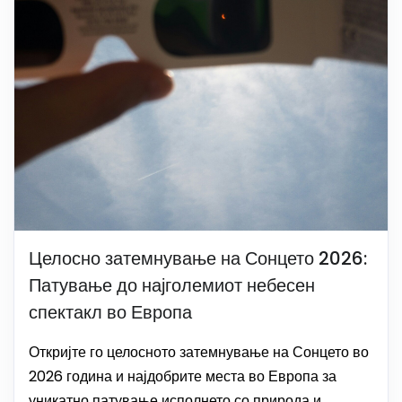
Целосно затемнување на Сонцето 2026:
Патување до најголемиот небесен
спектакл во Европа
Откријте го целосното затемнување на Сонцето во
2026 година и најдобрите места во Европа за
уникатно патување исполнето со природа и