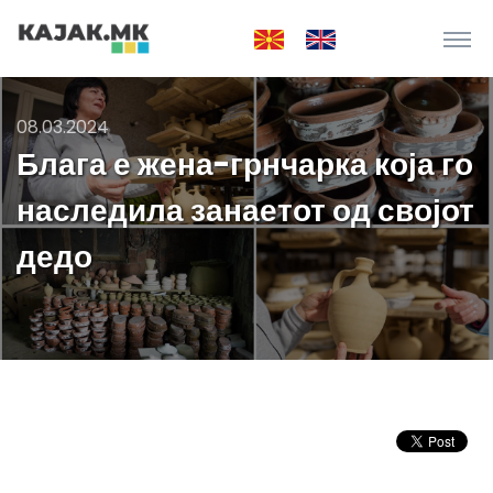
08.03.2024
Блага е жена-грнчарка која го
наследила занаетот од својот
дедо