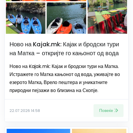
Ново на Kajak.mk: Кајак и бродски тури
на Матка – откријте го кањонот од вода
Ново на Kajak.mk: Кајак и бродски тури на Матка.
Истражете го Матка кањонот од вода, уживајте во
езерото Матка, Врело пештера и уникатните
природни пејзажи во близина на Скопје.
Повеќе
22.07.2026 14:58