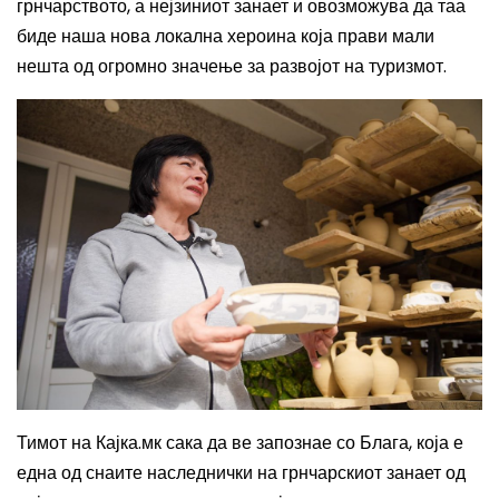
грнчарството, а нејзиниот занает и овозможува да таа
биде наша нова локална хероина која прави мали
нешта од огромно значење за развојот на туризмот.
Тимот на Кајка.мк сака да ве запознае со Блага, која е
една од снаите наследнички на грнчарскиот занает од