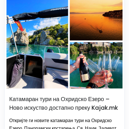
Катамаран тури на Охридско Езеро –
Ново искуство достапно преку Kajak.mk
Откријте ги новите катамаран тури на Охридско
Езеро. Панорамски крстарења, Св. Наум, Заливот