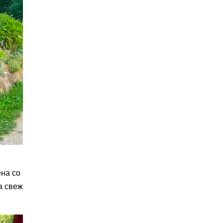
ена со
а свеж