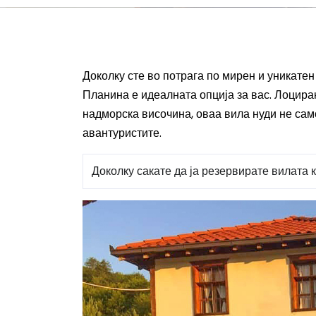
Доколку сте во потрага по мирен и уникате
Планина е идеалната
опција
за вас. Лоцира
надморска височина, оваа вила нуди не само
авантуристите.
Доколку сакате да ја резервирате вилата 