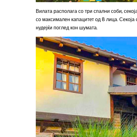
Вилата располага со три спални соби, секој
со максимален капацитет од 8 лица. Секоја
нудејќи поглед кон шумата
.