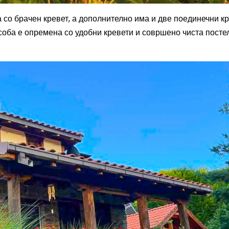
а со брачен кревет, а дополнително има и две поединечни кр
 соба е опремена со удобни кревети и совршено чиста посте