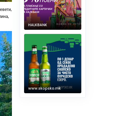
евети,
лина,
HALKBANK
www.skopsko.mk