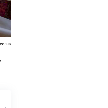
деална
и