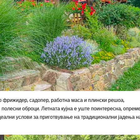
о фрижидер, садопер, работна маса и плински решоа,
и полесни оброци. Летната кујна е уште поинтересна, опрем
идеални услови за приготвување на традиционални јадења н