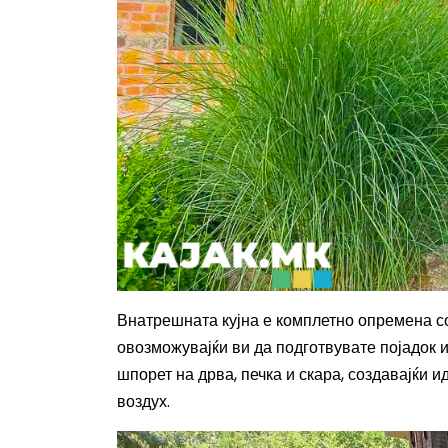
Внатрешната кујна е комплетно опремена с
овозможувајќи ви да подготвувате појадок 
шпорет на дрва, печ
ка
и скара, создавајќи 
воздух.