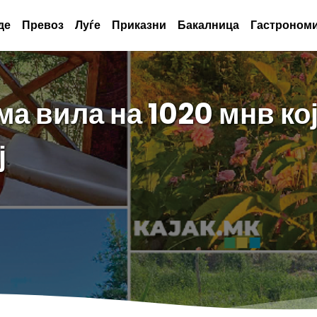
де
Превоз
Луѓе
Приказни
Бакалница
Гастрономи
а вила на 1020 мнв ко
ј