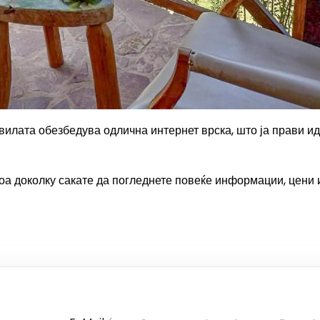
 вилата обезбедува одлична интернет врска, што ја прави и
атоа доколку сакате да погледнете повеќе информации, цени 