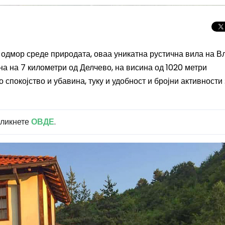
н одмор среде природата,
оваа уникатна рустична вила
на В
на на 7 километри од Делчево, на висина од 1020 метри
 спокојство и убавина, туку и удобност и бројни активности 
кликнете
ОВДЕ
.
Целосно затемну
Сонцето 2026: П
најголемиот небе
во Европа