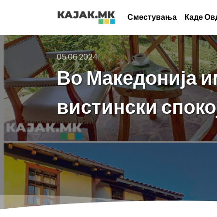
Сместувања
Каде Ов
05.06.2024
Во Македонија им
вистински споко