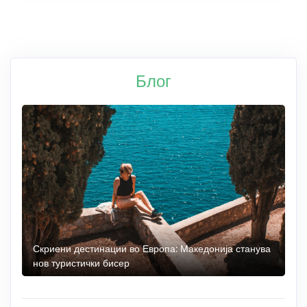
Блог
 до
Скриени дестинации во Европа: Македонија станува
О
нов туристички бисер
М