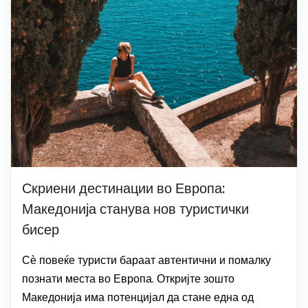
Скриени дестинации во Европа:
Македонија станува нов туристички
бисер
Сѐ повеќе туристи бараат автентични и помалку
познати места во Европа. Откријте зошто
Македонија има потенцијал да стане една од