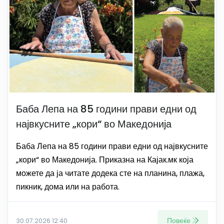
Баба Лепа на 85 години прави едни од
највкусните „кори“ во Македонија
Баба Лепа на 85 години прави едни од највкусните
„кори“ во Македонија. Приказна на Кајак.мк која
можете да ја читате додека сте на планина, плажа,
пикник, дома или на работа.
Повеќе
30.07.2026 12:40