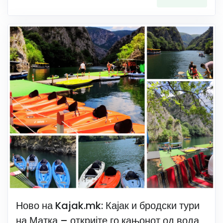
Ново на Kajak.mk: Кајак и бродски тури
на Матка – откријте го кањонот од вода