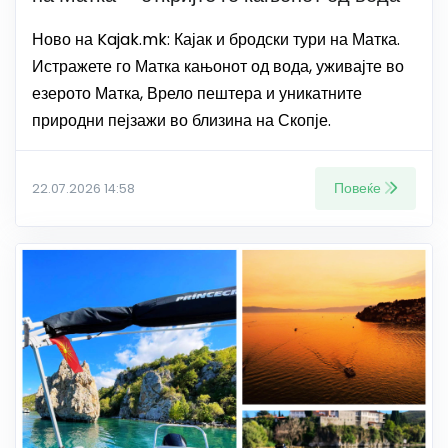
Ново на Kajak.mk: Кајак и бродски тури на Матка.
Истражете го Матка кањонот од вода, уживајте во
езерото Матка, Врело пештера и уникатните
природни пејзажи во близина на Скопје.
Повеќе
22.07.2026 14:58