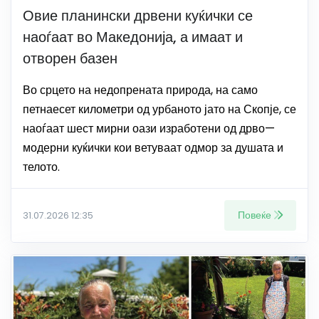
Овие планински дрвени куќички се
наоѓаат во Македонија, а имаат и
отворен базен
Во срцето на недопрената природа, на само
петнаесет километри од урбаното јато на Скопје, се
наоѓаат шест мирни оази изработени од дрво—
модерни куќички кои ветуваат одмор за душата и
телото.
Повеќе
31.07.2026 12:35