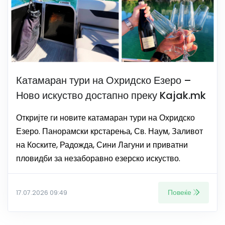
Катамаран тури на Охридско Езеро –
Ново искуство достапно преку Kajak.mk
Откријте ги новите катамаран тури на Охридско
Езеро. Панорамски крстарења, Св. Наум, Заливот
на Коските, Радожда, Сини Лагуни и приватни
пловидби за незаборавно езерско искуство.
Повеќе
17.07.2026 09:49