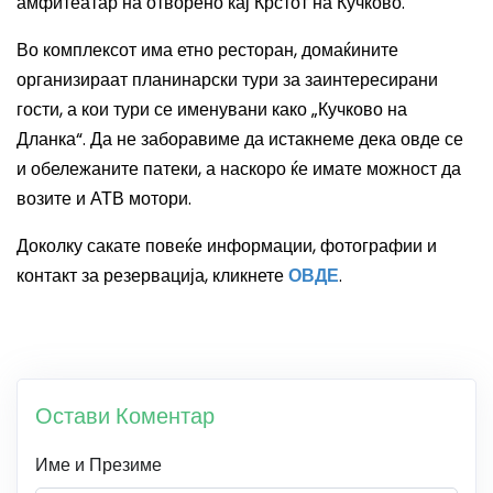
амфитеатар на отворено кај Крстот на Кучково.
Во комплексот има етно ресторан, домаќините
организираат планинарски тури за заинтересирани
гости, а кои тури се именувани како „Кучково на
Дланка“. Да не заборавиме да истакнеме дека овде се
и обележаните патеки, а наскоро ќе имате можност да
возите и АТВ мотори.
Доколку сакате повеќе информации, фотографии и
контакт за резервација, кликнете
ОВДЕ
.
Остави Коментар
Име и Презиме