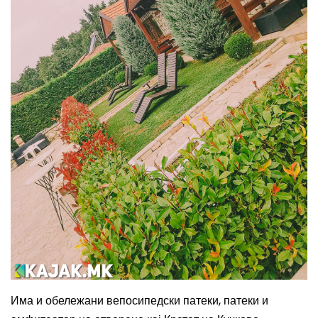
Има и обележани вепосипедски патеки, патеки и