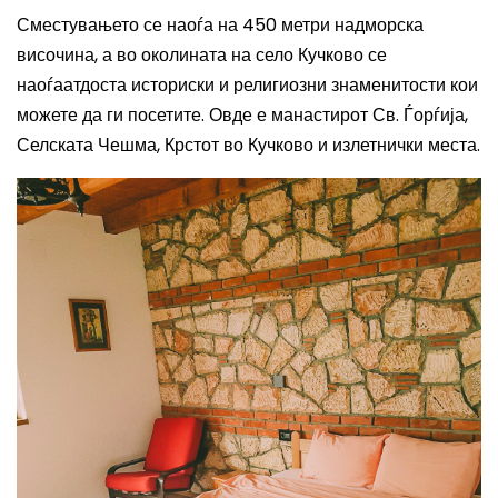
Сместувањето се наоѓа на 450 метри надморска
височина, а во околината на село Кучково се
наоѓаатдоста историски и религиозни знаменитости кои
можете да ги посетите. Овде е манастирот Св. Ѓорѓија,
Селската Чешма, Крстот во Кучково и излетнички места.