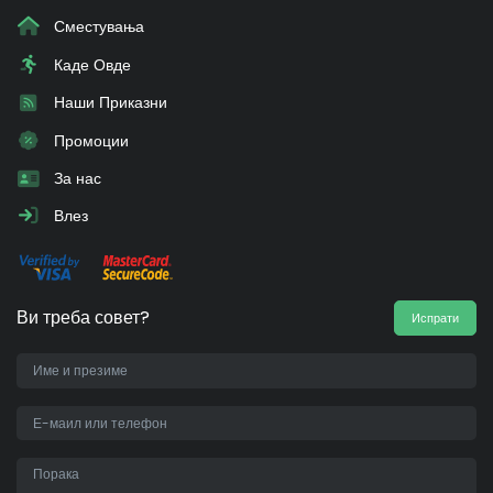
Сместувања
Каде Овде
Наши Приказни
Промоции
За нас
Влез
Ви треба совет?
Испрати