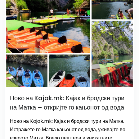
Ново на Kajak.mk: Кајак и бродски тури
на Матка – откријте го кањонот од вода
Ново на Kajak.mk: Кајак и бродски тури на Матка.
Истражете го Матка кањонот од вода, уживајте во
езерото Матка, Врело пештера и уникатните