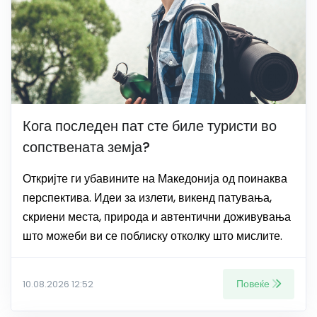
Кога последен пат сте биле туристи во
сопствената земја?
Откријте ги убавините на Македонија од поинаква
перспектива. Идеи за излети, викенд патувања,
скриени места, природа и автентични доживувања
што можеби ви се поблиску отколку што мислите.
Повеќе
10.08.2026 12:52