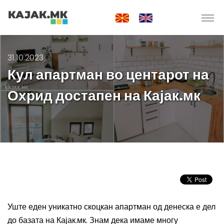
31.10.2023
Кул апартман во центарот на
Охрид достапен на Кајак.мк
Уште еден уникатно скоцкан апартман од денеска е дел
до базата на Кајак.мк. Знам дека имаме многу