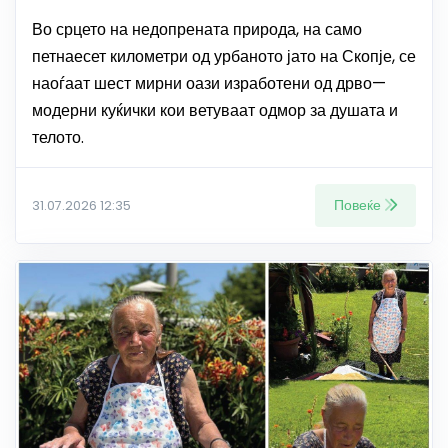
Во срцето на недопрената природа, на само
петнаесет километри од урбаното јато на Скопје, се
наоѓаат шест мирни оази изработени од дрво—
модерни куќички кои ветуваат одмор за душата и
телото.
Повеќе
31.07.2026 12:35