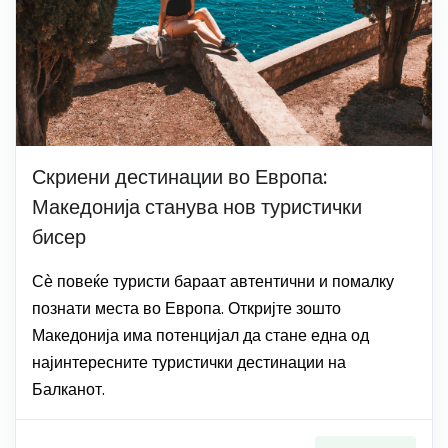
Скриени дестинации во Европа:
Македонија станува нов туристички
бисер
Сѐ повеќе туристи бараат автентични и помалку
познати места во Европа. Откријте зошто
Македонија има потенцијал да стане една од
најинтересните туристички дестинации на
Балканот.