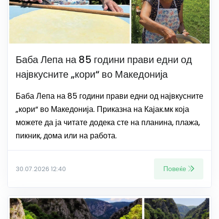
Баба Лепа на 85 години прави едни од
највкусните „кори“ во Македонија
Баба Лепа на 85 години прави едни од највкусните
„кори“ во Македонија. Приказна на Кајак.мк која
можете да ја читате додека сте на планина, плажа,
пикник, дома или на работа.
Повеќе
30.07.2026 12:40