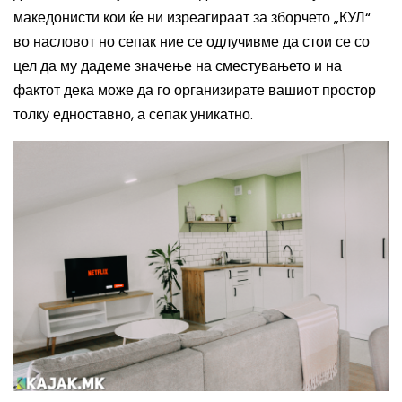
македонисти кои ќе ни изреагираат за зборчето „КУЛ“
во насловот но сепак ние се одлучивме да стои се со
цел да му дадеме значење на сместувањето и на
фактот дека може да го организирате вашиот простор
толку едноставно, а сепак уникатно.