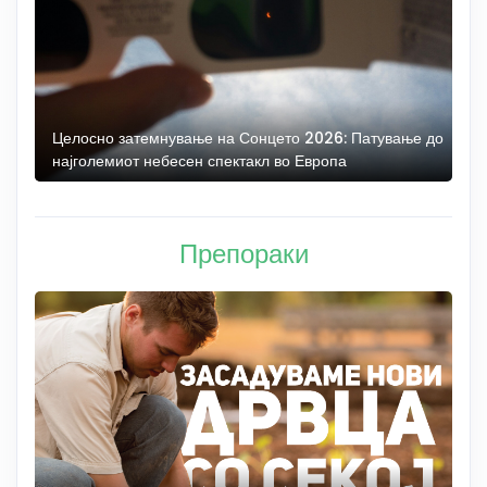
Целосно затемнување на Сонцето 2026: Патување до
С
најголемиот небесен спектакл во Европа
н
Препораки