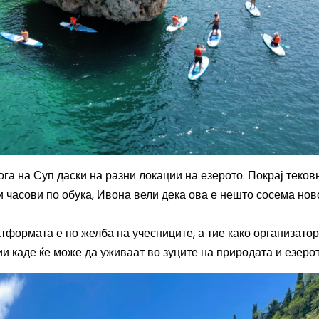
га на Суп даски на разни локации на езерото. Покрај теков
и часови по обука, Ивона вели дека ова е нешто сосема нов
атформата е по желба на учесниците, а тие како организато
и каде ќе може да уживаат во зуците на природата и езерот