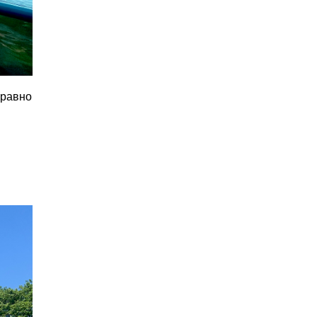
оравно