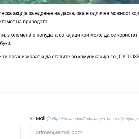
инска акција за едрење на даска, ова е одлична можност кој
итамот на природата.
и, зголемена е понудата со кајаци кои може да се користат 
буки.
ои ги организираат и да стапите во комуникација со „СУП О
E-Mail
(потребен за идентификација, не се објавува ја