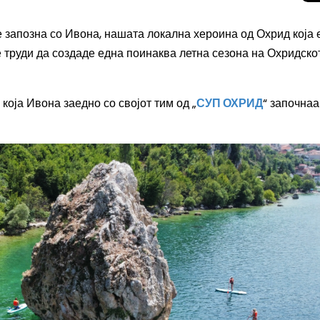
 запозна со
Ивона, нашата локална хероина од Охрид која 
е труди да создаде една
поинаква летна сезона на Охридско
која Ивона заедно со својот тим од „
СУП ОХРИД
“ започнаа
Целосно затемну
Сонцето 2026: П
најголемиот небе
во Европа