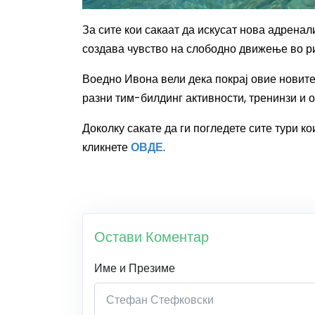
За сите кои сакаат да искусат нова адренал
создава чувство на слободно движење во р
Воедно Ивона вели дека покрај овие новитет
разни тим-билдинг активности, тренинзи и о
Доколку сакате да ги погледете сите тури к
кликнете
ОВДЕ
.
Остави Коментар
Име и Презиме