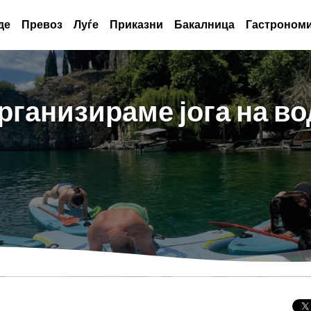
де
Превоз
Луѓе
Приказни
Бакалница
Гастрономи
рганизираме јога на во