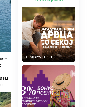
ПРИКЛУЧЕТЕ СÈ
ните
о
ри им
о.