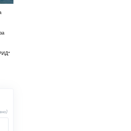
а
за
ХРИД“
вно)