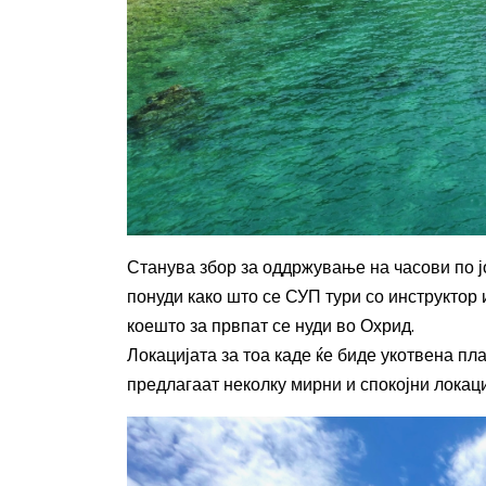
Станува збор за оддржување на часови по јо
понуди како што се СУП тури со инструктор 
коешто за првпат се нуди во Охрид.
Локацијата за тоа каде ќе биде укотвена пл
предлагаат неколку мирни и спокојни локаци