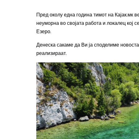
Пред околу една година
тимот на Кајак.мк
ве
неуморна во својата работа и
локалец кој с
Езеро.
Денеска сакаме да Ви ја споделиме новоста 
реализираат.