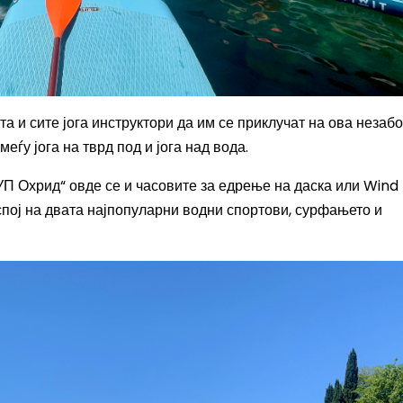
а и сите јога инструктори да им се приклучат на ова незаб
еѓу јога на тврд под и јога над вода.
СУП Охрид“ овде се и часовите за едрење на даска или Wind
спој на двата најпопуларни водни спортови, сурфањето и