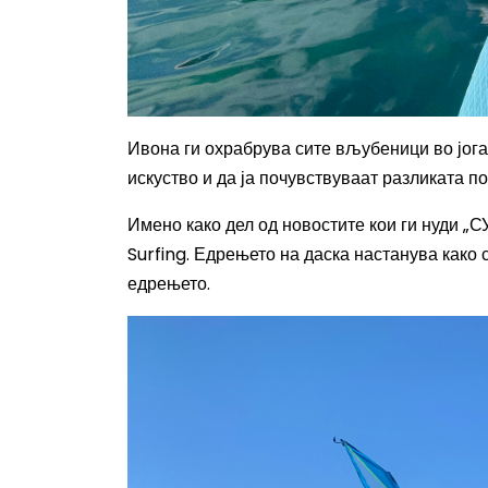
Ивона ги охрабрува сите вљубеници во јогат
искуство и да ја почувствуваат разликата пом
Имено како дел од новостите кои ги нуди „
Surfing. Едрењето на даска настанува како 
едрењето.