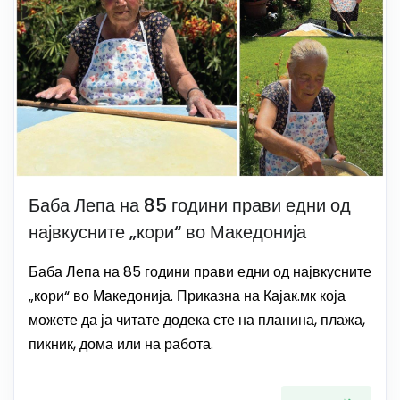
Баба Лепа на 85 години прави едни од
највкусните „кори“ во Македонија
Баба Лепа на 85 години прави едни од највкусните
„кори“ во Македонија. Приказна на Кајак.мк која
можете да ја читате додека сте на планина, плажа,
пикник, дома или на работа.