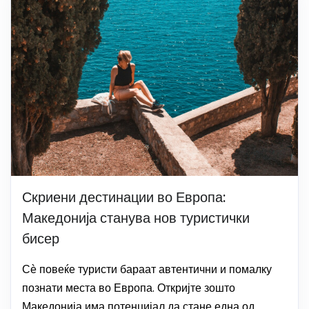
Скриени дестинации во Европа:
Македонија станува нов туристички
бисер
Сѐ повеќе туристи бараат автентични и помалку
познати места во Европа. Откријте зошто
Македонија има потенцијал да стане една од