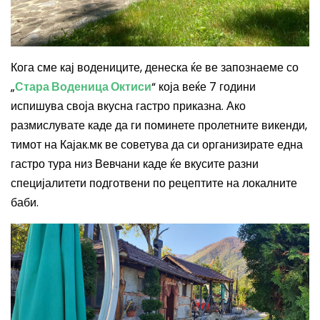
Кога сме кај водениците, денеска ќе ве запознаеме со
„
Стара Воденица Октиси
“ која веќе 7 години
испишува своја вкусна гастро приказна.
Ако
размислувате каде да ги поминете пролетните викенди,
тимот на Кајак.мк ве советува да си организирате една
гастро тура низ Вевчани каде ќе вкусите разни
специјалитети подготвени по рецептите на локалните
баби.