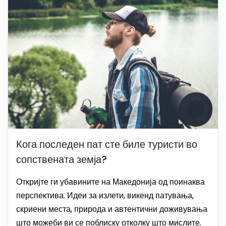
Кога последен пат сте биле туристи во
сопствената земја?
Откријте ги убавините на Македонија од поинаква
перспектива. Идеи за излети, викенд патувања,
скриени места, природа и автентични доживувања
што можеби ви се поблиску отколку што мислите.