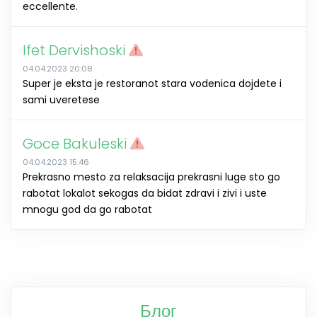
eccellente.
Ifet Dervishoski
04.04.2023 20:08
Super je eksta je restoranot stara vodenica dojdete i
sami uveretese
Goce Bakuleski
04.04.2023 15:46
Prekrasno mesto za relaksacija prekrasni luge sto go
rabotat lokalot sekogas da bidat zdravi i zivi i uste
mnogu god da go rabotat
Блог