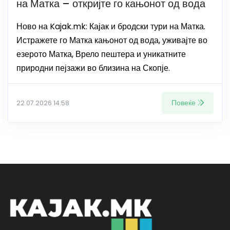
на Матка – откријте го кањонот од вода
Ново на Kajak.mk: Кајак и бродски тури на Матка.
Истражете го Матка кањонот од вода, уживајте во
езерото Матка, Врело пештера и уникатните
природни пејзажи во близина на Скопје.
Повеќе
22.07.2026 14:58