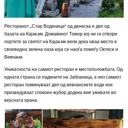
Ресторанот „Стар Воденица“ од денеска е дел од
базата на Кајак.мк. Домаќинот Томор кој ни ги отвори
портите за светот на Кајак.мк вели дека оваа место е
своевидна зелена оаза која се наоѓа помеѓу Октиси и
Вевчани.
Уникатноста на самиот ресторан е местоположбата. Од
едната страна се падините на Јабланица, а низ самиот
ресторан поминуваат дел од вевчанските води кои
призведуваат спокоен жубор додека вие уживате во
вкусната храна.