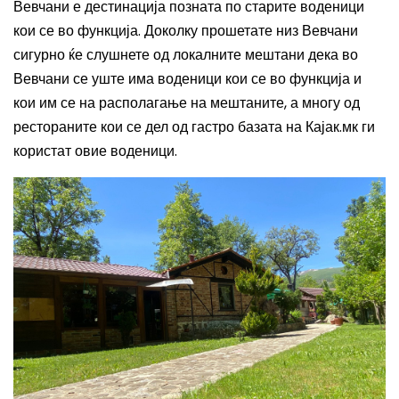
Вевчани е дестинација позната по старите воденици
кои се во функција. Доколку прошетате низ Вевчани
сигурно ќе слушнете од локалните мештани дека во
Вевчани се уште има воденици кои се во функција и
кои им се на располагање на мештаните, а м
ногу од
рестораните кои се дел од гастро базата на Кајак.мк ги
користат овие воденици.