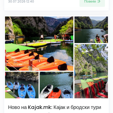
Повеќе
30.07.2026 12:40
Ново на Kajak.mk: Кајак и бродски тури