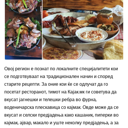
Овој регион е познат по локалните специјалитети кои
се подготвуваат на традиционален начин и според
старите рецепти. За оние кои ќе се одлучат да го
посетат ресторанот, тимот на Кајак.мк ги советува да
вкусат јагнешки и телешки ребра во фурна,
воденичарска плескавица со кајмак. Овде може да се
вкусат и селски предјадења како кашаник, пиперки во
кајмак, ајвар, макало и уште неколку предјадења, а за