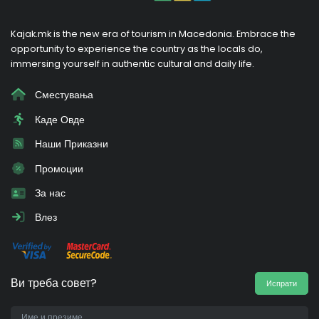
Kajak.mk is the new era of tourism in Macedonia. Embrace the
opportunity to experience the country as the locals do,
immersing yourself in authentic cultural and daily life.
Сместувања
Каде Овде
Наши Приказни
Промоции
За нас
Влез
Ви треба совет?
Испрати