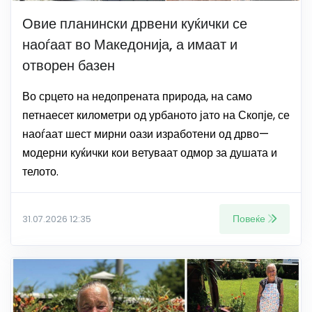
Овие планински дрвени куќички се
наоѓаат во Македонија, а имаат и
отворен базен
Во срцето на недопрената природа, на само
петнаесет километри од урбаното јато на Скопје, се
наоѓаат шест мирни оази изработени од дрво—
модерни куќички кои ветуваат одмор за душата и
телото.
Повеќе
31.07.2026 12:35