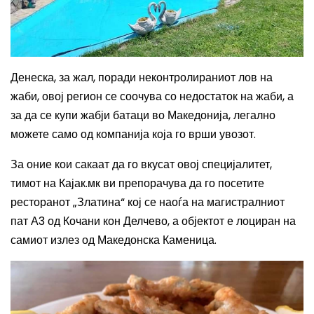
Денеска, за жал, поради неконтролираниот лов на
жаби, овој регион се соочува со недостаток на жаби, а
за да се купи жабји батаци во Македонија, легално
можете само од компанија која го врши увозот.
За оние кои сакаат да го вкусат овој специјалитет,
тимот на Кајак.мк ви препорачува да го посетите
ресторанот „Златина“ кој се наоѓа на магистралниот
пат А3 од Кочани кон Делчево, а објектот е лоциран
на
самиот излез од Македонска Каменица.