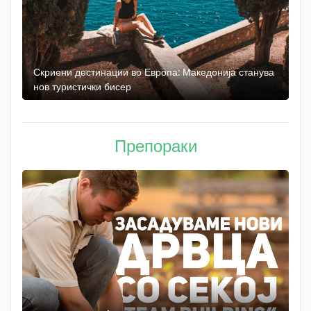
 до
Скриени дестинации во Европа: Македонија станува
О
нов туристички бисер
М
Препораки