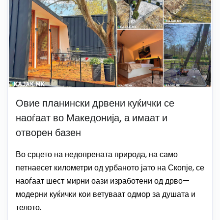
Овие планински дрвени куќички се
наоѓаат во Македонија, а имаат и
отворен базен
Во срцето на недопрената природа, на само
петнаесет километри од урбаното јато на Скопје, се
наоѓаат шест мирни оази изработени од дрво—
модерни куќички кои ветуваат одмор за душата и
телото.