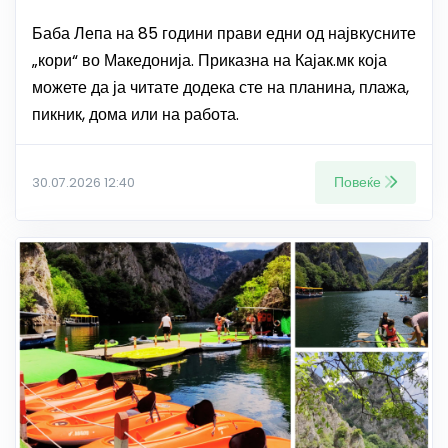
Баба Лепа на 85 години прави едни од највкусните
„кори“ во Македонија. Приказна на Кајак.мк која
можете да ја читате додека сте на планина, плажа,
пикник, дома или на работа.
Повеќе
30.07.2026 12:40