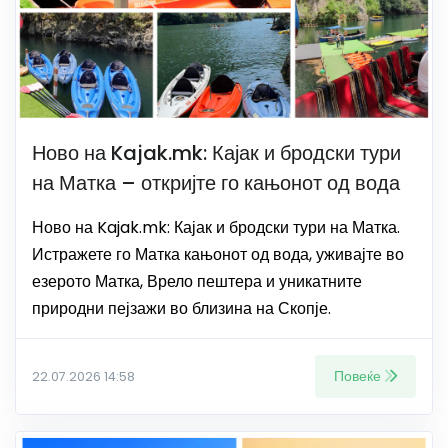
Ново на Kajak.mk: Кајак и бродски тури
на Матка – откријте го кањонот од вода
Ново на Kajak.mk: Кајак и бродски тури на Матка.
Истражете го Матка кањонот од вода, уживајте во
езерото Матка, Врело пештера и уникатните
природни пејзажи во близина на Скопје.
Повеќе
22.07.2026 14:58