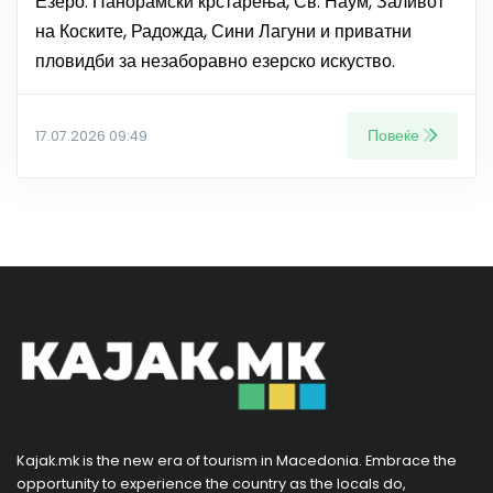
Езеро. Панорамски крстарења, Св. Наум, Заливот
на Коските, Радожда, Сини Лагуни и приватни
пловидби за незаборавно езерско искуство.
Повеќе
17.07.2026 09:49
Kajak.mk is the new era of tourism in Macedonia. Embrace the
opportunity to experience the country as the locals do,