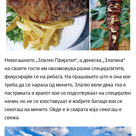
Некогашното „Златен Пријател“, а денеска „Златина“
на своите гости им овозможува разни специјалитети,
фокусирајќи се на рибата. На прашањето што е она кое
треба да се нарача од менито, Златко вели дека тоа е
пастрмката и крапот кои се подготвуваат на специјален
начин, но не се изоставуаат и жабјите батаци кои се
секогаш на менито. Овде е и скарата која секогаш е
свежа.