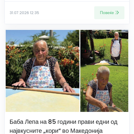
Повеќе
31.07.2026 12:35
Баба Лепа на 85 години прави едни од
највкусните „кори“ во Македонија