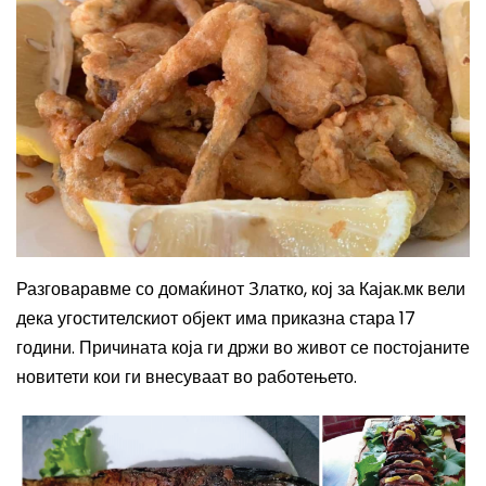
Разговаравме со домаќинот Златко, кој за Кајак.мк вели
дека угостителскиот објект има приказна стара 17
години. Причината која ги држи во живот се постојаните
новитети кои ги внесуваат во работењето.