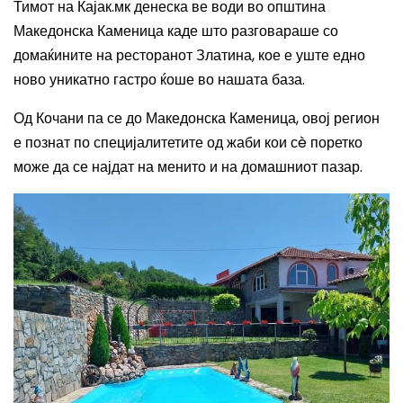
Тимот на Кајак.мк денеска ве води во општина
Македонска Каменица каде што разговараше со
домаќините на ресторанот Златина, кое е уште едно
ново уникатно гастро ќоше во нашата база.
Од Кочани па се до Македонска Каменица, овој регион
е познат по специјалитетите од жаби кои с
è
поретко
може да се најдат на менито и на домашниот пазар.