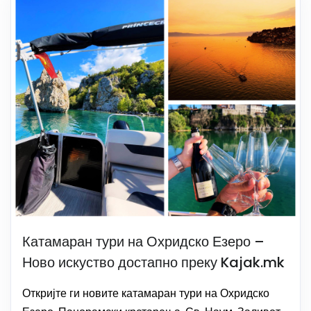
Катамаран тури на Охридско Езеро –
Ново искуство достапно преку Kajak.mk
Откријте ги новите катамаран тури на Охридско