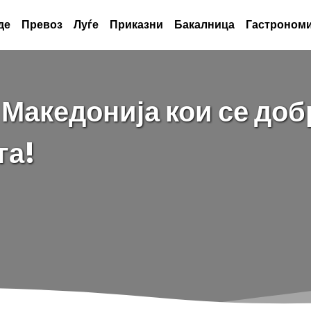
де
Превоз
Луѓе
Приказни
Бакалница
Гастрономи
 Македонија кои се доб
га!