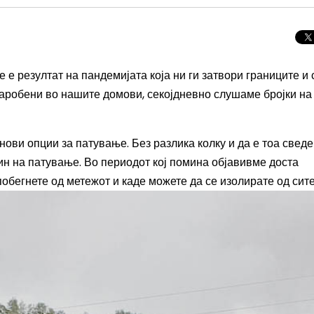
 е резултат на пандемијата која ни ги затвори границите и 
заробени во нашите домови, секојдневно слушаме бројки на
 нови опции за патување. Без разлика колку и да е тоа свед
ин на патување. Во периодот кој помина објавивме доста
бегнете од метежот и каде можете да се изолирате од сите
Целосно затемну
Сонцето 2026: П
најголемиот небе
во Европа