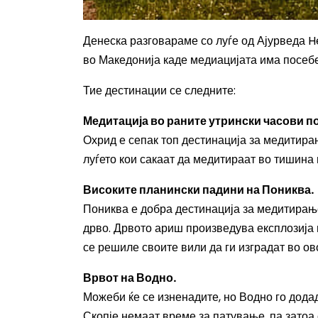
Денеска разговараме со луѓе од Ајурведа H
во Македонија каде медиацијата има посеб
Тие дестинации се следните:
Медитација во раните утрински часови по
Охрид е сепак топ дестинација за медитирањ
луѓето кои сакаат да медитираат во тишина 
Високите планински падини на Пониква.
Пониква е добра дестинација за медитирање
дрво. Дрвото ариш произведува експлозија 
се решиле своите вили да ги изградат во ов
Врвот на Водно.
Можеби ќе се изненадите, но Водно го додад
Скопје немаат време за патување, па затоа 