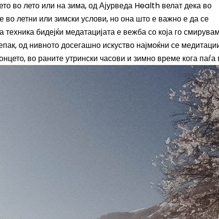
о во лето или на зима, од Ајурведа Health велат дека во
 во летни или зимски услови, но она што е важно е да се
 техника бидејќи медатацијата е вежба со која го смирува
сепак, од нивното досегашно искуство најмоќни се медитаци
онцето, во раните утрински часови и зимно време кога паѓа 