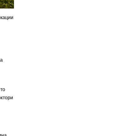
окации
за
ото
октори
ина