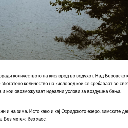
оради количеството на кислород во водухот. Над Беровскот
збогатено количество на кислород кои се среќаваат во свет
а и кои овозможуваат идеални услови за воздушна бања.
сни и на зима. Исто како и кај Охридското езеро, зимските д
. Без метеж, без хаос.