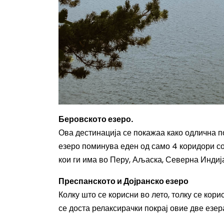
Беровското езеро.
Ова дестинација се покажаа како одлична п
езеро поминува еден од само 4 коридори со 
кои ги има во Перу, Аљаска, Северна Индиј
Преспанското и Дојранско езеро
Колку што се корисни во лето, толку се кори
се доста релаксирачки покрај овие две езера