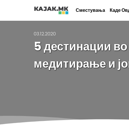
Сместувања
Каде Ов
03.12.2020
5 дестинации во
медитирање и јо