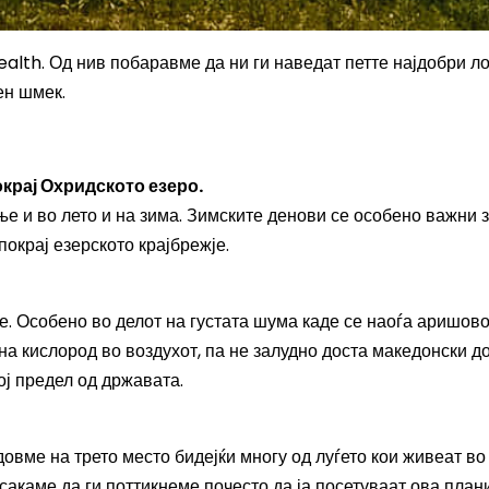
ealth. Од нив побаравме да ни ги наведат петте најдобри л
ен шмек.
крај Охридското езеро.
е и во лето и на зима. Зимските денови се особено важни 
покрај езерското крајбрежје.
. Особено во делот на густата шума каде се наоѓа аришов
на кислород во воздухот, па не залудно доста македонски д
ој предел од државата.
овме на трето место бидејќи многу од луѓето кои живеат во
сакаме да ги поттикнеме почесто да ја посетуваат ова план