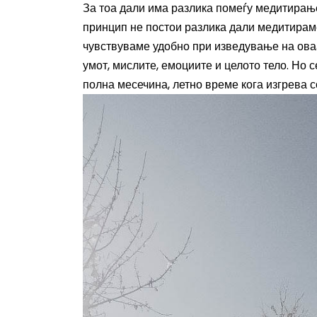
За тоа дали има разлика помеѓу медитирањет
принцип не постои разлика дали медитираме
чувствуваме удобно при изведување на оваа
умот, мислите, емоциите и целото тело. Но 
полна месечина, летно време кога изгрева с