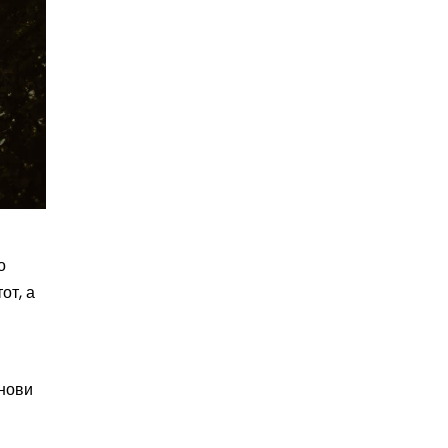
о
от, а
енови