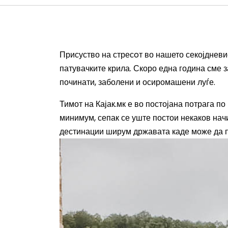
Присуство на стресoт во нашето секојдневие
патувачките крила. Скоро една година сме 
починати, заболени и осиромашени луѓе.
Тимот на Кајак.мк е во постојана потрага по
минимум, сепак се уште постои некаков нач
дестинации ширум државата каде може да по