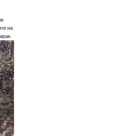
ме
ите на
мрак.