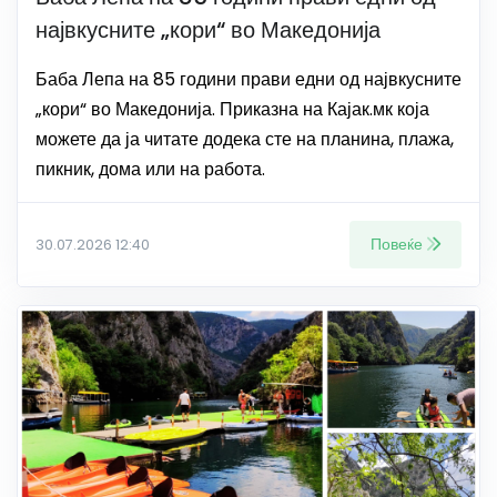
највкусните „кори“ во Македонија
Баба Лепа на 85 години прави едни од највкусните
„кори“ во Македонија. Приказна на Кајак.мк која
можете да ја читате додека сте на планина, плажа,
пикник, дома или на работа.
Повеќе
30.07.2026 12:40