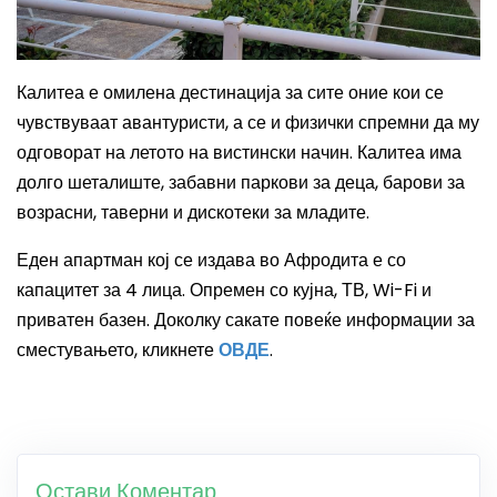
Калитеа е омилена дестинација за сите оние кои се
чувствуваат авантуристи, а се и физички спремни да му
одговорат на летото на вистински начин.
Калитеа има
долго шеталиште, забавни паркови за деца, барови за
возрасни, таверни и дискотеки за младите.
Еден апартман кој се издава во Афродита е со
капацитет за 4 лица. Опремен со кујна, ТВ,
Wi-Fi
и
приватен базен.
Доколку сакате повеќе информации за
сместувањето, кликнете
ОВДЕ
.
Остави Коментар