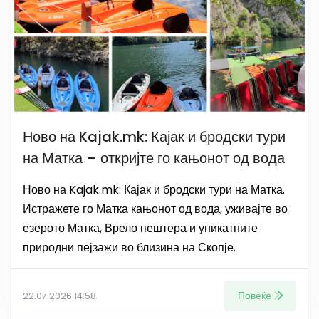
Ново на Kajak.mk: Кајак и бродски тури
на Матка – откријте го кањонот од вода
Ново на Kajak.mk: Кајак и бродски тури на Матка.
Истражете го Матка кањонот од вода, уживајте во
езерото Матка, Врело пештера и уникатните
природни пејзажи во близина на Скопје.
Повеќе
22.07.2026 14:58