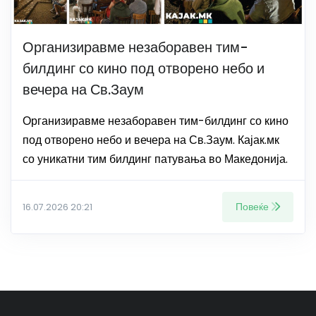
Организиравме незаборавен тим-
билдинг со кино под отворено небо и
вечера на Св.Заум
Организиравме незаборавен тим-билдинг со кино
под отворено небо и вечера на Св.Заум. Кајак.мк
со уникатни тим билдинг патувања во Македонија.
Повеќе
16.07.2026 20:21