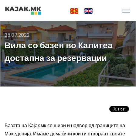
25.07.2022
Вила со базен во Калитеа
достапна за резервации
Базата на Кајак.мк се шири и надвор од границите на
Македонија. Имаме домаќини кои ги отвораат своите