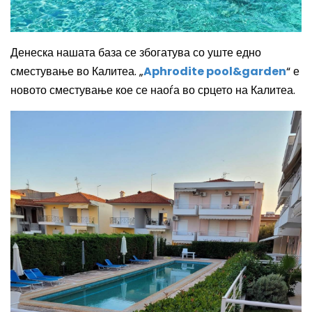
Денеска нашата база се збогатува со уште едно
сместување во Калитеа. „
Aphrodite pool&garden
“ е
новото сместување кое се наоѓа во срцето на Калитеа.