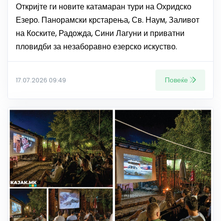
Откријте ги новите катамаран тури на Охридско
Езеро. Панорамски крстарења, Св. Наум, Заливот
на Коските, Радожда, Сини Лагуни и приватни
пловидби за незаборавно езерско искуство.
Повеќе
17.07.2026 09:49