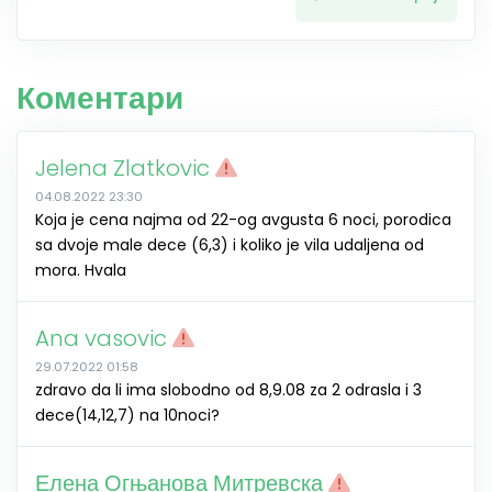
Коментари
Jelena Zlatkovic
04.08.2022 23:30
Koja je cena najma od 22-og avgusta 6 noci, porodica
sa dvoje male dece (6,3) i koliko je vila udaljena od
mora. Hvala
Ana vasovic
29.07.2022 01:58
zdravo da li ima slobodno od 8,9.08 za 2 odrasla i 3
dece(14,12,7) na 10noci?
Елена Огњанова Митревска