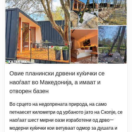
Овие планински дрвени куќички се
наоѓаат во Македонија, а имаат и
отворен базен
Во срцето на недопрената природа, на само
петнаесет километри од урбаното јато на Скопје, се
наоѓаат шест мирни оази изработени од дрво—
модерни куќички кои ветуваат одмор за душата и