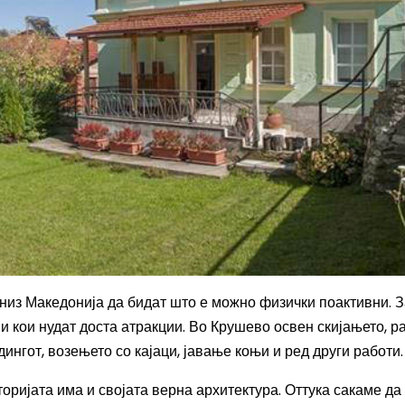
 низ Македонија да бидат што е можно физички поактивни. З
и кои нудат доста атракции. Во Крушево освен скијањето, р
ингот, возењето со кајаци, јавање коњи и ред други работи
торијата има и својата верна архитектура. Оттука сакаме да