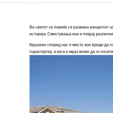
Во светот се повеќе се развива концептот 
историја. Сместувања кои и покрај различни
Крушево според нас е место кое вреди да го 
параглајтер, а кога е мраз може да го посети