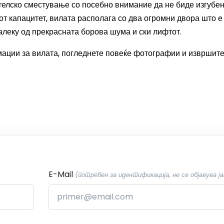
телско сместување со посебно внимание да не биде изгубе
от капацитет, вилата располага со два огромни двора што е
далеку од прекрасната борова шума и ски лифтот.
мации за вилата, погледнете повеќе фотографии и извршит
E-Mail
(потребен за идентификација, не се објавува ја