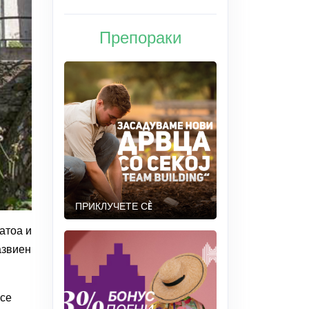
Препораки
ПРИКЛУЧЕТЕ СÈ
атоа и
азвиен
.
 се