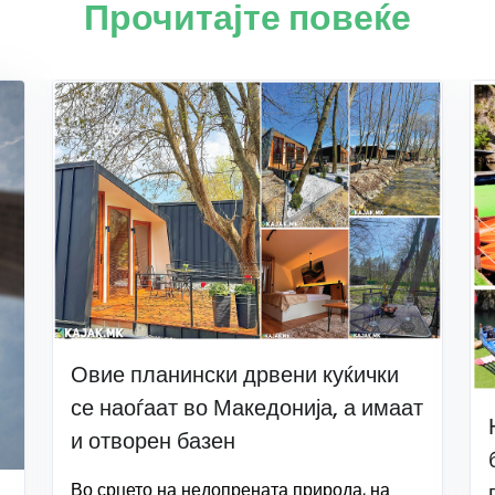
Прочитајте повеќе
Овие планински дрвени куќички
се наоѓаат во Македонија, а имаат
и отворен базен
Во срцето на недопрената природа, на