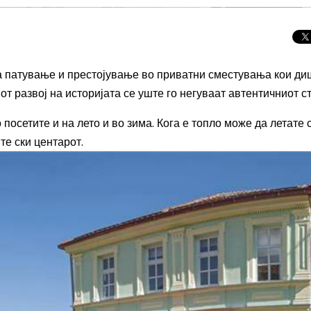
за патување и престојување во приватни сместувања кои ди
от развој на историјата се уште го негуваат автентичниот с
посетите и на лето и во зима. Кога е топло може да летате 
те ски центарот.
Целосно затемну
Сонцето 2026: П
најголемиот небе
во Европа