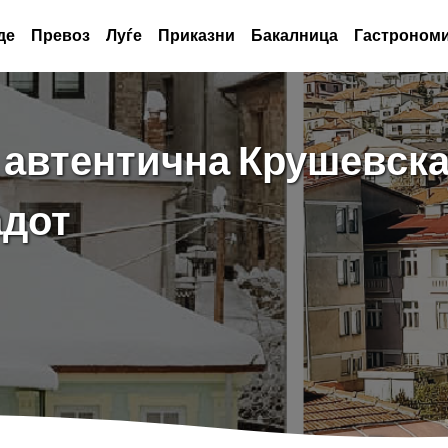
де
Превоз
Луѓе
Приказни
Бакалница
Гастрономи
 автентична Крушевска 
адот