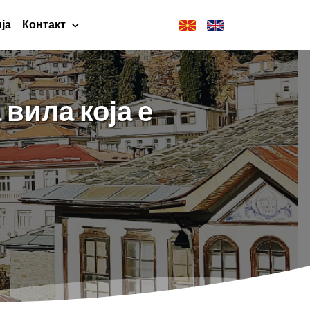
ја
Контакт
вила која е