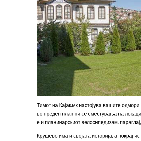
Тимот на Кајак.мк настојува вашите одмори
во преден план ни се сместувања на локаци
е и планинарскиот велосипедизам, параглајд
Крушево има и својата историја, а покрај ис