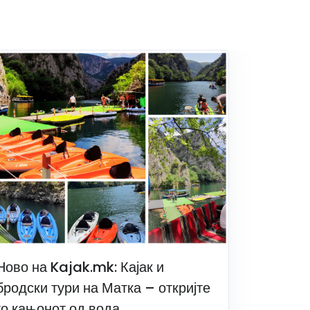
Ново на Kajak.mk: Кајак и
бродски тури на Матка – откријте
го кањонот од вода