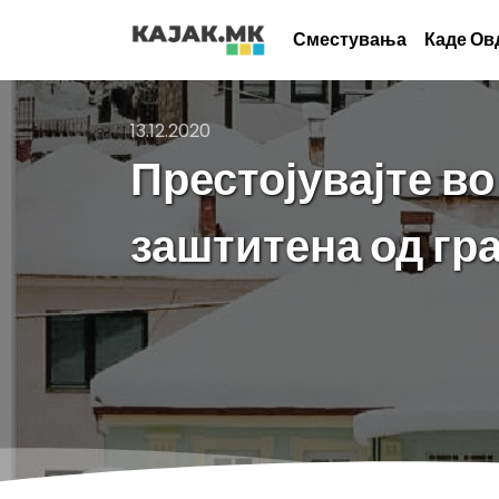
Сместувања
Каде Ов
13.12.2020
Престојувајте во
заштитена од гр