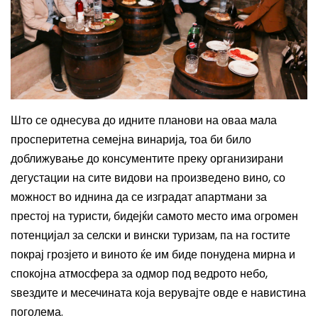
Што се однесува до идните планови на оваа мала
просперитетна семејна винарија,
тоа би било
доближување до консументите преку организирани
дегустации на сите видови на произведено вино, со
можност во иднина да се изградат апартмани за
престој на туристи,
бидејќи самото место има огромен
потенцијал за селски и вински туризам, па на гостите
покрај грозјето и виното ќе им биде понудена мирна и
спокојна атмосфера за одмор под ведрото небо,
ѕвездите и месечината која верувајте овде е навистина
поголема.