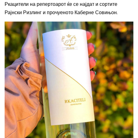
Ркацители
на
реперт
оарот
ќе се најдат и сортите
Рајнски Ризлинг и прочуеното Каберне Совињон.