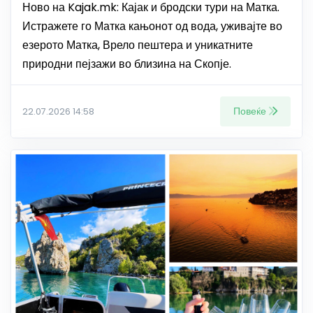
Ново на Kajak.mk: Кајак и бродски тури на Матка.
Истражете го Матка кањонот од вода, уживајте во
езерото Матка, Врело пештера и уникатните
природни пејзажи во близина на Скопје.
Повеќе
22.07.2026 14:58