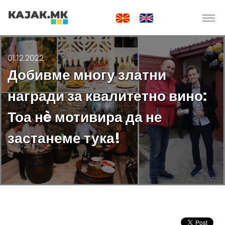
01.12.2022
Добивме многу златни
награди за квалитетно вино:
Тоа нè мотивира да не
застанеме тука!