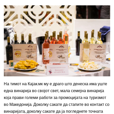
На тимот на Кајак.мк му е драго што денеска има уште
една винарија во својот свет, мала семејна винарија
која прави големи работи за промоцијата на туризмот
во Македонија. Доколку сакате да стапите во контакт со
винаријата, доколку сакате да ја погледнете точната