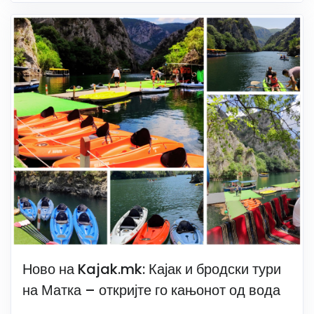
Ново на Kajak.mk: Кајак и бродски тури
на Матка – откријте го кањонот од вода