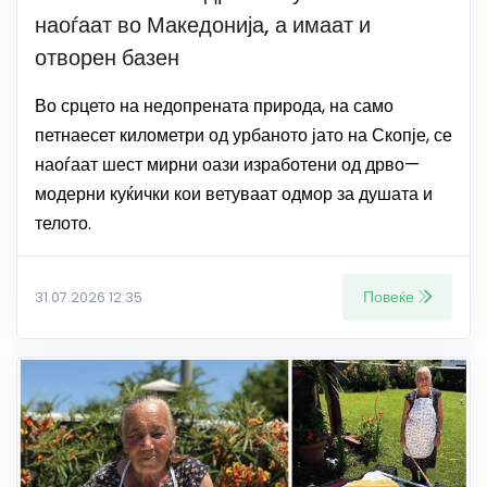
наоѓаат во Македонија, а имаат и
отворен базен
Во срцето на недопрената природа, на само
петнаесет километри од урбаното јато на Скопје, се
наоѓаат шест мирни оази изработени од дрво—
модерни куќички кои ветуваат одмор за душата и
телото.
Повеќе
31.07.2026 12:35