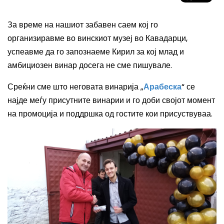
За време на нашиот забавен саем кој го
организиравме во винскиот музеј во Кавадарци,
успеавме да го запознаеме Кирил за кој млад и
амбициозен винар досега не сме пишувале.
Среќни сме што неговата винарија „
Арабеска
“ се
најде меѓу присутните винарии и го доби својот момент
на промоција и поддршка од гостите кои присуствуваа.