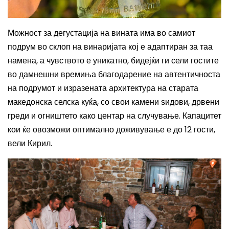
Можност за дегустација на вина
та
има во самиот
подрум во склоп на винаријата кој е адаптиран за таа
намена, а чувството е уникатно,
бидејќи ги
сели
гостите
во дамнешни времиња
благодарение на автентичноста
на
подрумот и
изразената архитектура на
старата
македонска селска куќа, со свои камени ѕидови, дрвени
греди и огништето како центар на случување. Капацитет
кои ќе овозможи оптимално доживување е до 12 гости
,
вели Кирил.