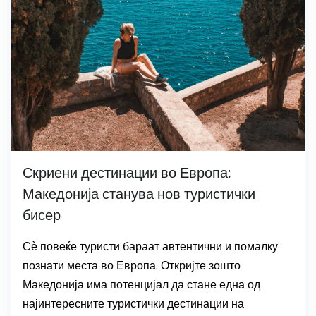
Скриени дестинации во Европа:
Македонија станува нов туристички
бисер
Сѐ повеќе туристи бараат автентични и помалку
познати места во Европа. Откријте зошто
Македонија има потенцијал да стане една од
најинтересните туристички дестинации на