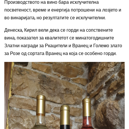
Производството на вино бара исклучителна
посветеност, време и енергија потрошени на лозјето и
во винаријата, но резултатите се исклучителни.
Денеска, Кирил вели дека се г
орди на с
опствените
вина, показател за квалитетот се минатогодишните
Златни награди за Ркацители и Вранец и Големо злато
за Розе од сортата Вранец на која
се особено
горди.