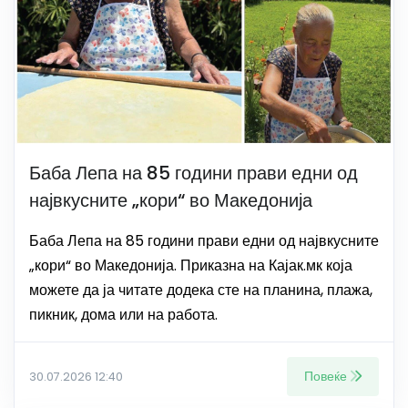
Баба Лепа на 85 години прави едни од
највкусните „кори“ во Македонија
Баба Лепа на 85 години прави едни од највкусните
„кори“ во Македонија. Приказна на Кајак.мк која
можете да ја читате додека сте на планина, плажа,
пикник, дома или на работа.
Повеќе
30.07.2026 12:40