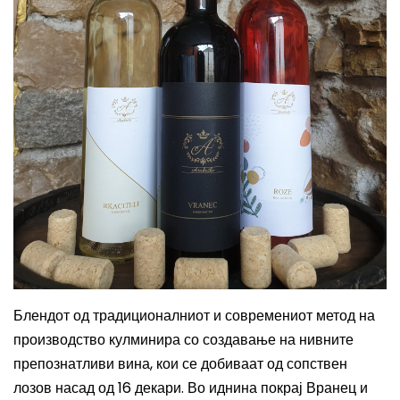
Блендот од традиционалниот и современиот метод на
производство кулминира со создавање на н
ивните
препознатливи вина, кои се добиваат од сопствен
лозов насад од 16 декари. Во иднина покрај Вранец и