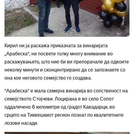
Кирил ни ја раскажа приказната за винаријата
„Арабеска“, ни посвети толку многу внимание во
раскажувањето, што ние би ви препорачале да одвоите
неколку минути и сконцентрирано да се запознаете со
она кое неговото семејство го создава.
“Арабеска” е мала семејна винарија во сопственост на
семејството Стојчеви. Лоцирана е во село Сопот
оддалечено 6
километри
од градот Кавадарци, во
срцето на Тиквешкиот регион познат по квалитетните
лозови насади.