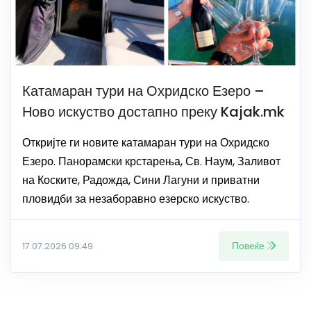
Катамаран тури на Охридско Езеро –
Ново искуство достапно преку Kajak.mk
Откријте ги новите катамаран тури на Охридско
Езеро. Панорамски крстарења, Св. Наум, Заливот
на Коските, Радожда, Сини Лагуни и приватни
пловидби за незаборавно езерско искуство.
Повеќе
17.07.2026 09:49