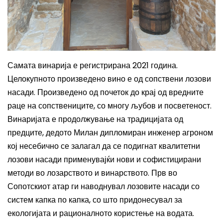
Самата винарија е регистрирана 2021 година.
Целокупното произведено вино е од сопствени лозови
насади. Произведено од почеток до крај од вредните
раце на сопствениците, со многу љубов и посветеност.
Винаријата е продолжување на традицијата од
предците, дедото Милан дипломиран инженер агроном
кој несебично се залагал да се подигнат квалитетни
лозови насади применувајќи нови и софистицирани
методи во лозарството и винарството. Прв во
Сопотскиот атар ги наводнувал лозовите насади со
систем капка по капка, со што придонесувал за
екологијата и рационалното користење на водата.