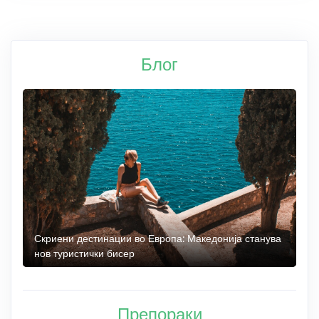
Блог
 до
Скриени дестинации во Европа: Македонија станува
О
нов туристички бисер
М
Препораки