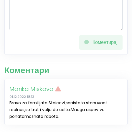
Коментирај
Коментари
Marika Miskova
01.12.2022 18:13
Bravo za familijata Stoicevi,sonistata stanuvaat
realnos,so trut i volja do celta.Mnogu uspev vo
ponatamosnata rabota.