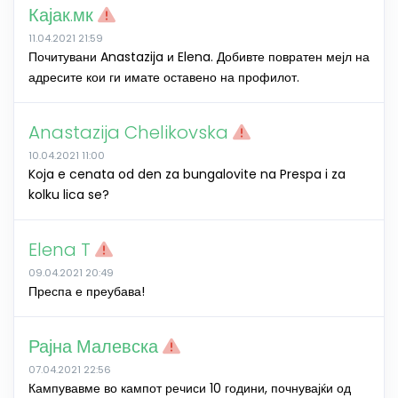
Кајак.мк
11.04.2021 21:59
Почитувани Anastazija и Elena. Добивте повратен мејл на
адресите кои ги имате оставено на профилот.
Anastazija Chelikovska
10.04.2021 11:00
Koja e cenata od den za bungalovite na Prespa i za
kolku lica se?
Elena T
09.04.2021 20:49
Преспа е преубава!
Рајна Малевска
07.04.2021 22:56
Кампувавме во кампот речиси 10 години, почнувајќи од