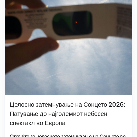
Целосно затемнување на Сонцето 2026:
Патување до најголемиот небесен
спектакл во Европа
Откријте го целосното затемнување на Сонцето во