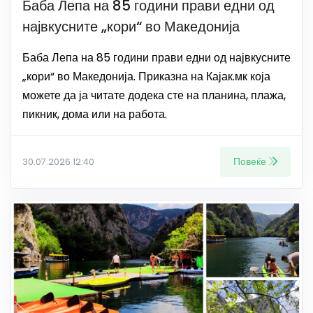
Баба Лепа на 85 години прави едни од
највкусните „кори“ во Македонија
Баба Лепа на 85 години прави едни од највкусните
„кори“ во Македонија. Приказна на Кајак.мк која
можете да ја читате додека сте на планина, плажа,
пикник, дома или на работа.
Повеќе
30.07.2026 12:40