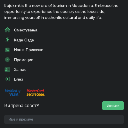
Kajak.mk is the new era of tourism in Macedonia. Embrace the
opportunity to experience the country as the locals do,
immersing yourself in authentic cultural and daily life.
Сместувања
Каде Овде
Наши Приказни
Промоции
За нас
Влез
Ви треба совет?
Испрати