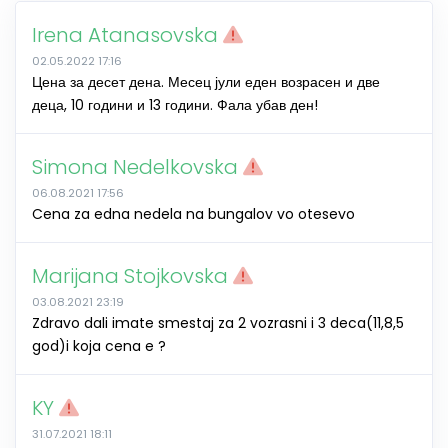
Irena Atanasovska
02.05.2022 17:16
Цена за десет дена. Месец јули еден возрасен и две
деца, 10 години и 13 години. Фала убав ден!
Simona Nedelkovska
06.08.2021 17:56
Cena za edna nedela na bungalov vo otesevo
Marijana Stojkovska
03.08.2021 23:19
Zdravo dali imate smestaj za 2 vozrasni i 3 deca(11,8,5
god)i koja cena e ?
KY
31.07.2021 18:11