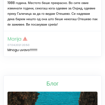
1988 година. Местото беше прекрасно. Во сите овие
изминати години, секогаш кога одевме за Охрид, одевме
преку Галичица за да го видам Отешево. Се надевам
дека барем нешто од она што беше некогаш Отешево пак
ќе заживее. Ви посакувам среќа!
Marija
07.04.2021 20:50
Mnogu uvavo!!!!!!!!
Блог