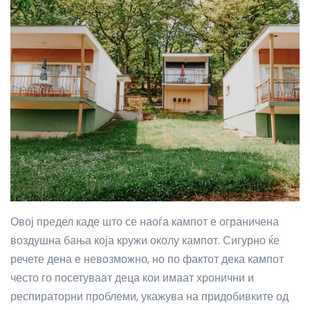
Овој предел каде што се наоѓа кампот е ограничена
воздушна бања која кружи околу кампот. Сигурно ќе
речете дена е невозможно, но по фактот дека кампот
често го посетуваат деца кои имаат хронични и
респираторни проблеми, укажува на придобивките од