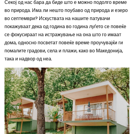
Секој од нас бара да биде што е можно подолго време
во природа. Има ли нешто поубаво од природа и езеро
во септември? Искуствата на нашите патувачи
покажуваат дека од година во година луѓето се повеќе
се фокусираат на истражување на она што го имаат
дома, односно посветат повеќе време проучувајќи ги
помалите градови, села и плажи, како во Македонија,
така и надвор од неа.