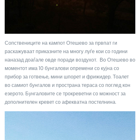
Сопствениците на кампот Отешево за првпат ги
раскажуваат приказните на многу луѓе кои со години
наназад доаѓале овде поради воздухот.
Во Отешево во
моментот има 10 бунгалови опремени со кујна со
прибор за готвење, мини шпорет и фрижидер. Тоалет
во самиот бунгалов и пространа тераса со поглед кон
езерото. Бунгаловите се трокреветни со можност за
дополнителен кревет со афекватна постелнина.