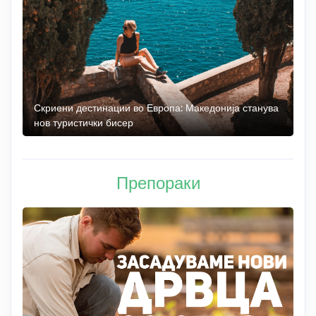
 до
Скриени дестинации во Европа: Македонија станува
О
нов туристички бисер
М
Препораки