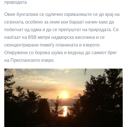
природата.
Овие бунгалови се одлично скривалиште се до крај на
сезоната, особено за оние кои бараат начин како да
побегнат од одма и да се препуштат на природата. Се
наоѓаат на 856 метри надморска височина и се
сконцентрирани помеѓу планината и езерото.
Опкружени со борова шума и веднаш до самиот брег
на Преспанското езеро.