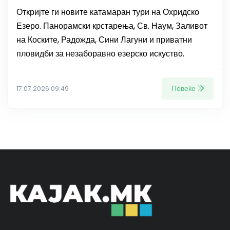
Откријте ги новите катамаран тури на Охридско
Езеро. Панорамски крстарења, Св. Наум, Заливот
на Коските, Радожда, Сини Лагуни и приватни
пловидби за незаборавно езерско искуство.
Повеќе
17.07.2026 09:49