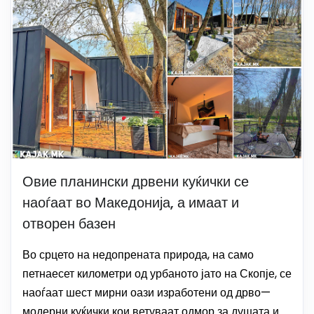
Овие планински дрвени куќички се
наоѓаат во Македонија, а имаат и
отворен базен
Во срцето на недопрената природа, на само
петнаесет километри од урбаното јато на Скопје, се
наоѓаат шест мирни оази изработени од дрво—
модерни куќички кои ветуваат одмор за душата и