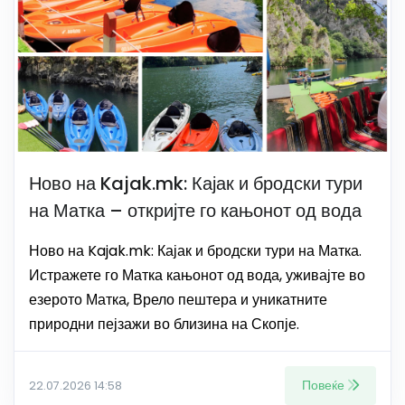
Ново на Kajak.mk: Кајак и бродски тури
на Матка – откријте го кањонот од вода
Ново на Kajak.mk: Кајак и бродски тури на Матка.
Истражете го Матка кањонот од вода, уживајте во
езерото Матка, Врело пештера и уникатните
природни пејзажи во близина на Скопје.
Повеќе
22.07.2026 14:58