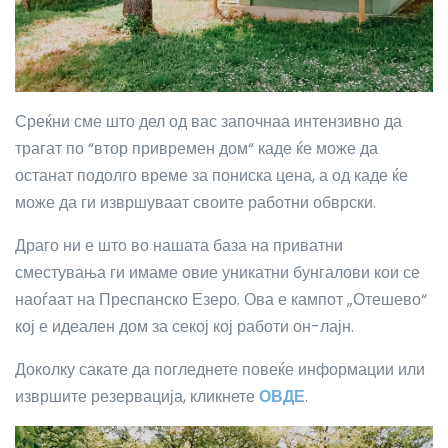
Среќни сме што дел од вас започнаа интензивно да
трагат по “втор привремен дом“ каде ќе може да
останат подолго време за пониска цена, а од каде ќе
може да ги извршуваат своите работни обврски.
Драго ни е што во нашата база на приватни
сместувања ги имаме овие уникатни бунгалови кои се
наоѓаат на Преспанско Езеро. Ова е кампот „Отешево“
кој е идеален дом за секој кој работи он-лајн.
Доколку сакате да погледнете повеќе информации или
извршите резервација, кликнете
ОВДЕ
.