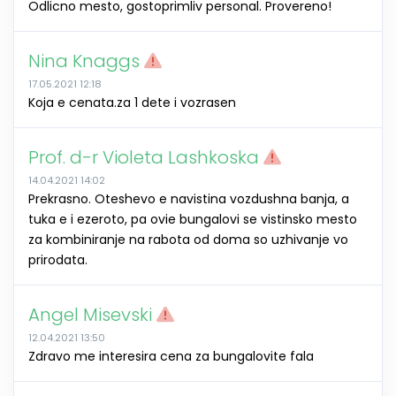
Odlicno mesto, gostoprimliv personal. Provereno!
Nina Knaggs
17.05.2021 12:18
Koja e cenata.za 1 dete i vozrasen
Prof. d-r Violeta Lashkoska
14.04.2021 14:02
Prekrasno. Oteshevo e navistina vozdushna banja, a
tuka e i ezeroto, pa ovie bungalovi se vistinsko mesto
za kombiniranje na rabota od doma so uzhivanje vo
prirodata.
Angel Misevski
12.04.2021 13:50
Zdravo me interesira cena za bungalovite fala