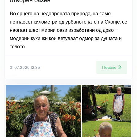
отворен базен
Во срцето на недопрената природа, на само
петнаесет километри од урбаното јато на Скопје, се
наоѓаат шест мирни оази изработени од дрво—
модерни куќички кои ветуваат одмор за душата и
телото.
Повеќе
31.07.2026 12:35