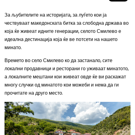
За љубителите на историјата, за луѓето кои ја
чествуваат македонската битка за слободна држава во
која ќе живеат идните генерации, селото Смилево е
идеална дестинација која ќе ве потсети на нашето
минато.
Времето во село Смилево ко да застанало, сите
локални продавници и ресторани го уживаат минатото,
а локалните мештани кои живеат овде ќе ви раскажат
многу случки од минатото кои можеби и нема да ги
прочитате на друго место.