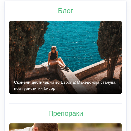
Блог
 до
Скриени дестинации во Европа: Македонија станува
О
нов туристички бисер
М
Препораки