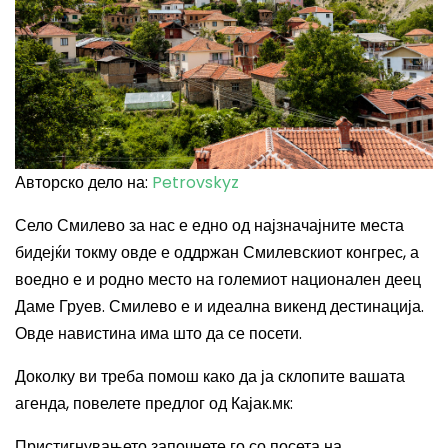
Авторско дело на:
Petrovskyz
Село Смилево за нас е едно од најзначајните места
бидејќи токму овде е оддржан Смилевскиот конгрес, а
воедно е и родно место на големиот национален деец
Даме Груев. Смилево е и идеална викенд дестинација.
Овде навистина има што да се посети.
Доколку ви треба помош како да ја склопите вашата
агенда, повелете предлог од Кајак.мк:
Пристигнувањето започнете го со посета на