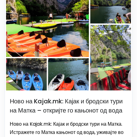
Ново на Kajak.mk: Кајак и бродски тури
на Матка – откријте го кањонот од вода
Ново на Kajak.mk: Кајак и бродски тури на Матка.
Истражете го Матка кањонот од вода, уживајте во