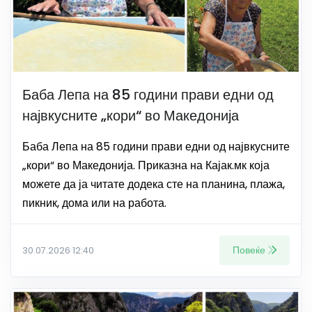
Баба Лепа на 85 години прави едни од
највкусните „кори“ во Македонија
Баба Лепа на 85 години прави едни од највкусните
„кори“ во Македонија. Приказна на Кајак.мк која
можете да ја читате додека сте на планина, плажа,
пикник, дома или на работа.
Повеќе
30.07.2026 12:40