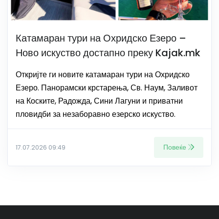
Катамаран тури на Охридско Езеро –
Ново искуство достапно преку Kajak.mk
Откријте ги новите катамаран тури на Охридско
Езеро. Панорамски крстарења, Св. Наум, Заливот
на Коските, Радожда, Сини Лагуни и приватни
пловидби за незаборавно езерско искуство.
Повеќе
17.07.2026 09:49