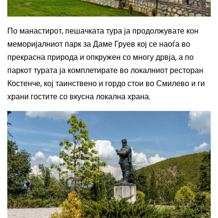
По манастирот, пешачката тура ја продолжувате кон
меморијалниот парк за Даме Груев кој се наоѓа во
прекрасна природа и опкружен со многу дрвја, а по
паркот турата ја комплетирате во локалниот ресторан
Костенче, кој таинствено и гордо стои во Смилево и ги
храни гостите со вкусна локална храна.