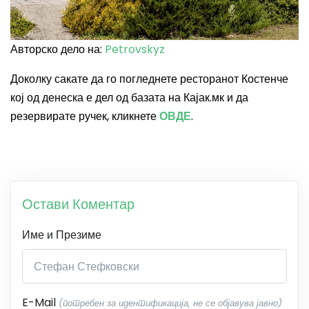
Авторско дело на:
Petrovskyz
Доколку сакате да го погледнете ресторанот Костенче
кој од денеска е дел од базата на Кајак.мк и да
резервирате ручек, кликнете
ОВДЕ
.
Остави Коментар
Име и Презиме
E-Mail
(потребен за идентификација, не се објавува јавно)