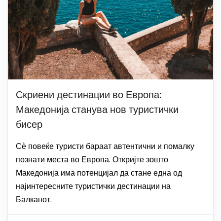
Скриени дестинации во Европа:
Македонија станува нов туристички
бисер
Сѐ повеќе туристи бараат автентични и помалку
познати места во Европа. Откријте зошто
Македонија има потенцијал да стане една од
најинтересните туристички дестинации на
Балканот.