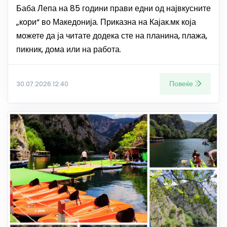
Баба Лепа на 85 години прави едни од највкусните
„кори“ во Македонија. Приказна на Кајак.мк која
можете да ја читате додека сте на планина, плажа,
пикник, дома или на работа.
Повеќе
30.07.2026 12:40