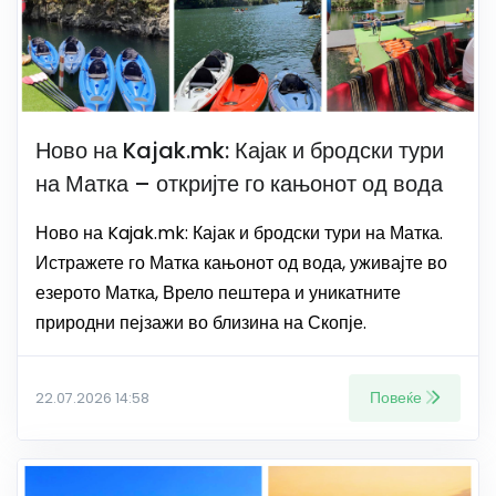
Ново на Kajak.mk: Кајак и бродски тури
на Матка – откријте го кањонот од вода
Ново на Kajak.mk: Кајак и бродски тури на Матка.
Истражете го Матка кањонот од вода, уживајте во
езерото Матка, Врело пештера и уникатните
природни пејзажи во близина на Скопје.
Повеќе
22.07.2026 14:58