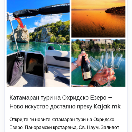
Катамаран тури на Охридско Езеро –
Ново искуство достапно преку Kajak.mk
Откријте ги новите катамаран тури на Охридско
Езеро. Панорамски крстарења, Св. Наум, Заливот