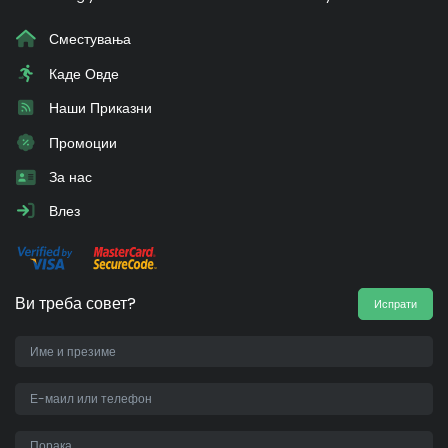
Сместувања
Каде Овде
Наши Приказни
Промоции
За нас
Влез
Ви треба совет?
Испрати