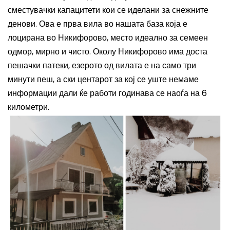
сместувачки капацитети кои се иделани за снежните
денови. Ова е прва вила во нашата база која е
лоцирана во Никифорово, место идеално за семеен
одмор, мирно и чисто. Околу Никифорово има доста
пешачки патеки, езерото од вилата е на само три
минути пеш, а ски центарот за кој се уште немаме
информации дали ќе работи годинава се наоѓа на 6
километри.