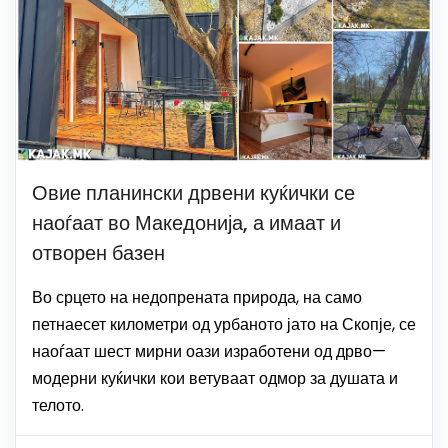
Овие планински дрвени куќички се
наоѓаат во Македонија, а имаат и
отворен базен
Во срцето на недопрената природа, на само
петнаесет километри од урбаното јато на Скопје, се
наоѓаат шест мирни оази изработени од дрво—
модерни куќички кои ветуваат одмор за душата и
телото.