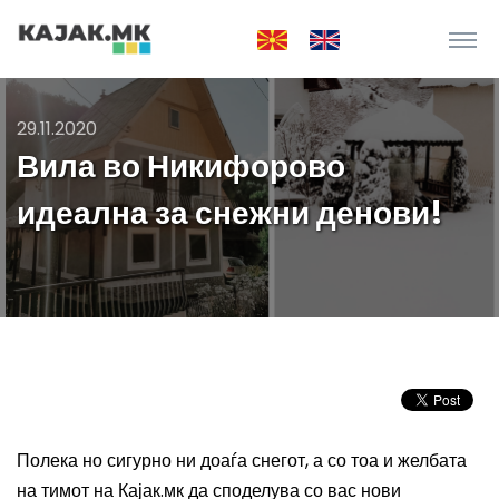
29.11.2020
Вила во Никифорово
идеална за снежни денови!
Полека но сигурно ни доаѓа снегот, а со тоа и желбата
на тимот на Кајак.мк да споделува со вас нови