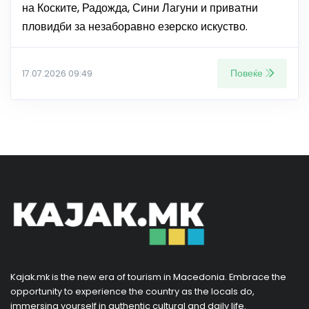
на Коските, Радожда, Сини Лагуни и приватни
пловидби за незаборавно езерско искуство.
Повеќе
17.07.2026 09:49
Kajak.mk is the new era of tourism in Macedonia. Embrace the
opportunity to experience the country as the locals do,
immersing yourself in authentic cultural and daily life.