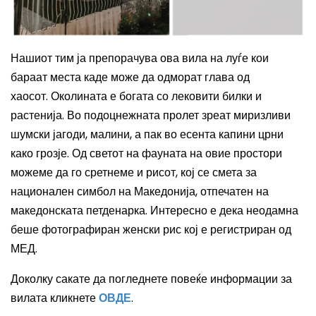
Нашиот тим ја препорачува ова вила на луѓе кои
бараат места каде може да одморат глава од
хаосот.
Околината е богата со лековити билки и
растенија. Во подоцнежната пролет зреат миризливи
шумски јагоди, малини, а пак во есента капини црни
како грозје. Од светот на фауната на овие простори
можеме да го сретнеме и рисот, кој се смета за
национален симбол на Македонија, отпечатен на
македонската петденарка. Интересно е дека неодамна
беше фотографиран женски рис кој е регистриран од
МЕД.
Доколку сакате да погледнете повеќе информации за
вилата кликнете
ОВДЕ
.