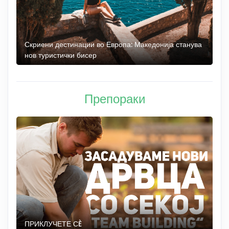
 до
Скриени дестинации во Европа: Македонија станува
О
нов туристички бисер
М
Препораки
ПРИКЛУЧЕТЕ СÈ