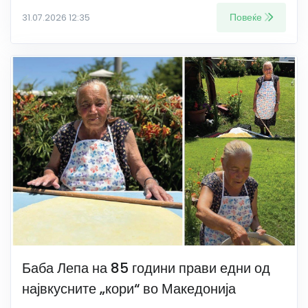
Повеќе
31.07.2026 12:35
Баба Лепа на 85 години прави едни од
највкусните „кори“ во Македонија