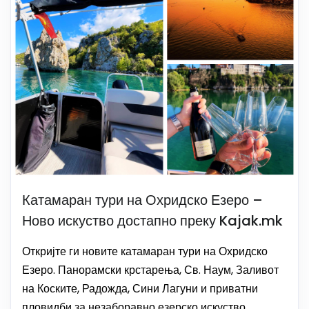
Катамаран тури на Охридско Езеро –
Ново искуство достапно преку Kajak.mk
Откријте ги новите катамаран тури на Охридско
Езеро. Панорамски крстарења, Св. Наум, Заливот
на Коските, Радожда, Сини Лагуни и приватни
пловидби за незаборавно езерско искуство.