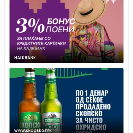
HALKBANK
www.skopsko.mk