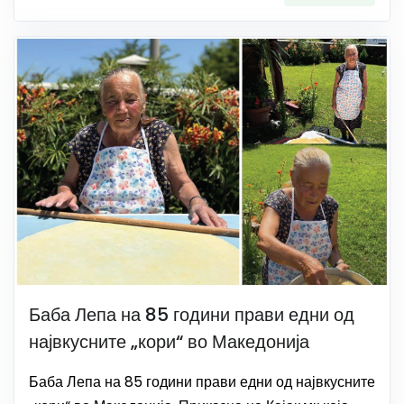
Баба Лепа на 85 години прави едни од
највкусните „кори“ во Македонија
Баба Лепа на 85 години прави едни од највкусните