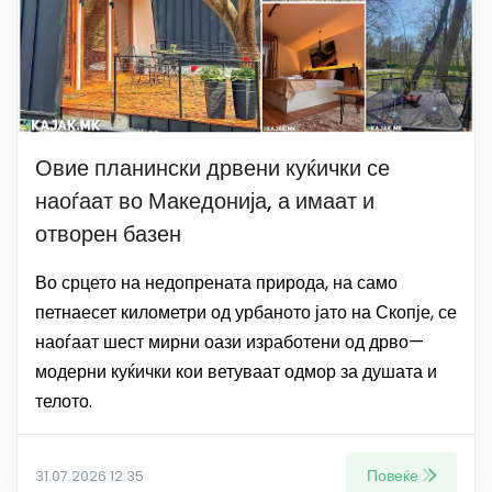
Овие планински дрвени куќички се
наоѓаат во Македонија, а имаат и
отворен базен
Во срцето на недопрената природа, на само
петнаесет километри од урбаното јато на Скопје, се
наоѓаат шест мирни оази изработени од дрво—
модерни куќички кои ветуваат одмор за душата и
телото.
Повеќе
31.07.2026 12:35