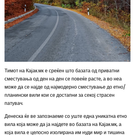
Тимот на Кајак.мк е среќен што базата од приватни
сместувања од ден на ден се повеќе расте, а во неа
може да се најде од најмодерно сместување до етно/
планински вили кои се достапни за секој страсен
патувач.
Денеска ќе ве запознаеме со уште една уникатна етно
вила која може да ја најдете во базата на Кајак.мк, а
која вила е целосно изолирана им нуди мир и тишина