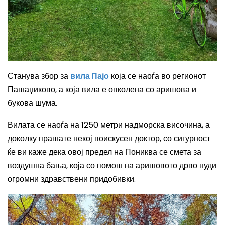
Станува збор за
вила Пајо
која се наоѓа во регионот
Пашаџиково, а која вила е опколена со аришова и
букова шума.
Вилата се наоѓа на 1250 метри надморска височина, а
доколку прашате некој поискусен доктор, со сигурност
ќе ви каже дека овој предел на Пониква се смета за
воздушна бања, која со помош на аришовото дрво нуди
огромни здравствени придобивки.