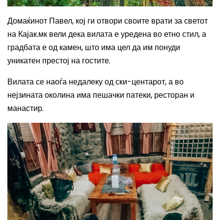
Домаќинот Павел, кој ги отвори своите врати за светот
на Кајак.мк вели дека вилата е уредена во етно стил, а
градбата е од камен, што има цел да им понуди
уникатен престој на гостите.
Вилата се наоѓа недалеку од ски-центарот, а во
нејзината околина има пешачки патеки, ресторан и
манастир.