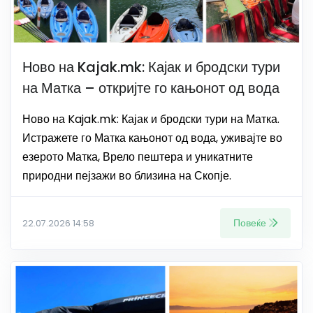
Ново на Kajak.mk: Кајак и бродски тури
на Матка – откријте го кањонот од вода
Ново на Kajak.mk: Кајак и бродски тури на Матка.
Истражете го Матка кањонот од вода, уживајте во
езерото Матка, Врело пештера и уникатните
природни пејзажи во близина на Скопје.
Повеќе
22.07.2026 14:58