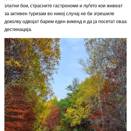
златни бои, страсните гастрономи и луѓето кои живеат
за активен туризам во никој случај не би згрешиле
доколку одвојат барем еден викенд и да ја посетат оваа
дестинација.