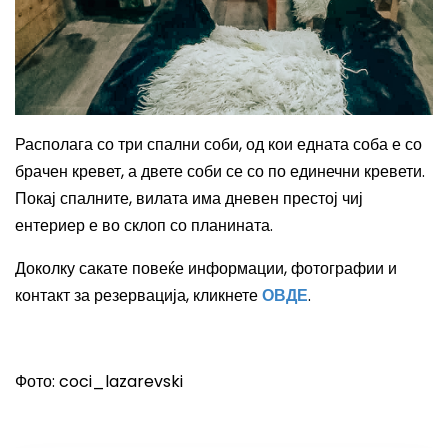
Располага со три спални соби, од кои едната соба е со
брачен кревет, а двете соби се со по единечни кревети.
Покај спалните, вилата има дневен престој чиј
ентериер е во склоп со планината.
Доколку сакате повеќе информации, фотографии и
контакт за резервација, кликнете
ОВДЕ
.
Фото
: coci_lazarevski