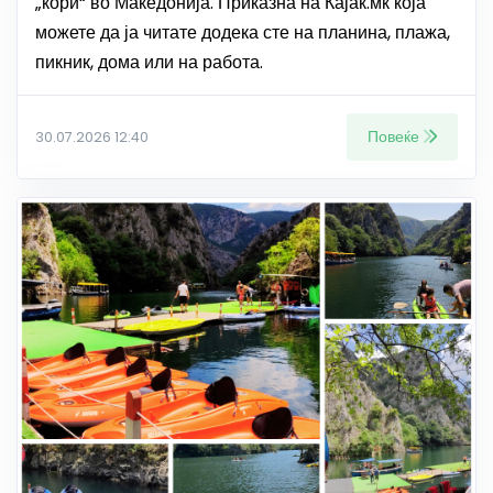
„кори“ во Македонија. Приказна на Кајак.мк која
можете да ја читате додека сте на планина, плажа,
пикник, дома или на работа.
Повеќе
30.07.2026 12:40