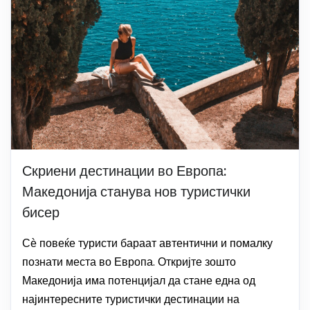
Скриени дестинации во Европа:
Македонија станува нов туристички
бисер
Сѐ повеќе туристи бараат автентични и помалку
познати места во Европа. Откријте зошто
Македонија има потенцијал да стане една од
најинтересните туристички дестинации на