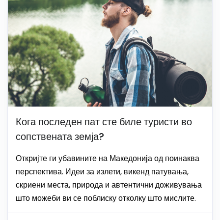
Кога последен пат сте биле туристи во
сопствената земја?
Откријте ги убавините на Македонија од поинаква
перспектива. Идеи за излети, викенд патувања,
скриени места, природа и автентични доживувања
што можеби ви се поблиску отколку што мислите.