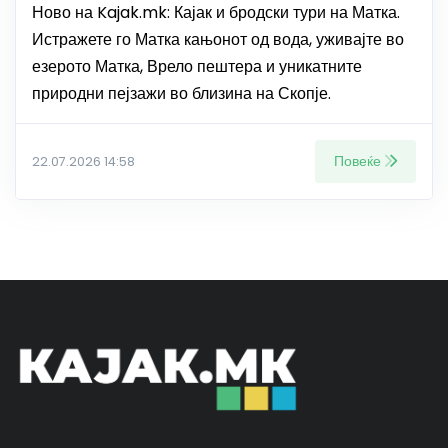
Ново на Kajak.mk: Кајак и бродски тури на Матка.
Истражете го Матка кањонот од вода, уживајте во
езерото Матка, Врело пештера и уникатните
природни пејзажи во близина на Скопје.
Повеќе
22.07.2026 14:58