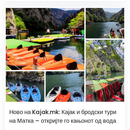
Ново на Kajak.mk: Кајак и бродски тури
на Матка – откријте го кањонот од вода