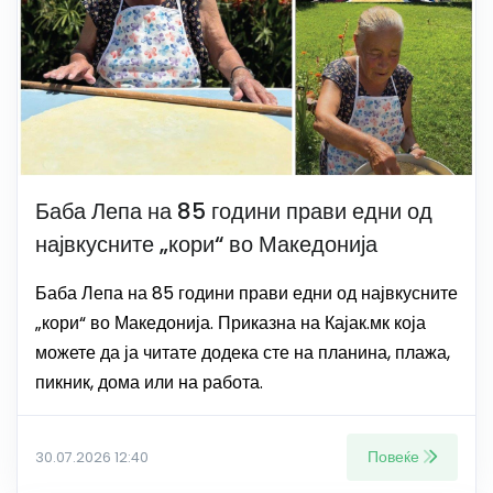
Баба Лепа на 85 години прави едни од
највкусните „кори“ во Македонија
Баба Лепа на 85 години прави едни од највкусните
„кори“ во Македонија. Приказна на Кајак.мк која
можете да ја читате додека сте на планина, плажа,
пикник, дома или на работа.
Повеќе
30.07.2026 12:40