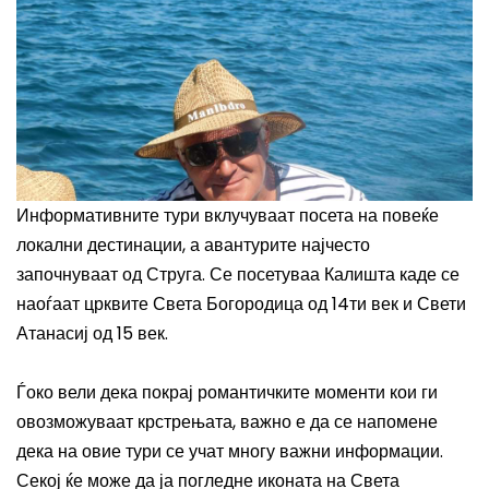
Информативните тури вклучуваат посета на повеќе
локални дестинации, а авантурите најчесто
започнуваат од Струга. Се посетуваа Калишта каде се
наоѓаат црквите Света Богородица од 14ти век и Свети
Атанасиј од 15 век.
Ѓоко вели дека покрај романтичките моменти кои ги
овозможуваат крстрењата, важно е да се напомене
дека на овие тури се учат многу важни информации.
Секој ќе може да ја погледне иконата на Света