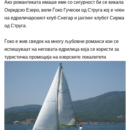
Ако романтиката имаше име со сигурност би се викала
Охридско Езеро, вели Ѓоко Гучески од Струга кој е член
на едриличарскиот клуб Снегар и јахтинг клубот Сирма
од Струга.
Ѓоко е жив сведок на многу љубовни романси кои се
испишуваат на неговата едрилица која се користи за
туристичка промоција на езерските локалитети.