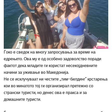
Ѓоко е сведок на многу запросувања за време на
едрењето. Ова му е од особено задоволство поради
фактот дека младите ги користат несекојдневните
начини за уживање во Македонија.
Не се исклучуваат ни честите ,,тим-билдинг" крстарења
кои во минатото тој ги организирал претежно со
странски туристи, но денес ова е пракса и за
домашните туристи.