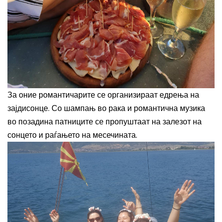
За оние романтичарите се организираат едрења на
зајдисонце. Со шампањ во рака и романтична музика
во позадина патниците се пропуштаат на залезот на
сонцето и раѓањето на месечината.