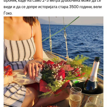
Врбник, каде на само 2-3 метра длабочина може да се
види и да се допре историјата стара 3500 години, вели
Ѓоко.