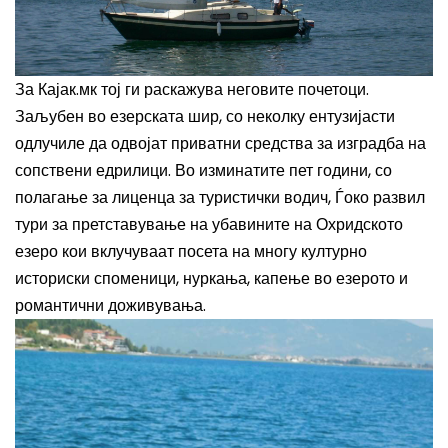
За Кајак.мк тој ги раскажува неговите почетоци.
Заљубен во езерската шир, со неколку ентузијасти
одлучиле да одвојат приватни средства за изградба на
сопствени едрилици. Во изминатите пет години, со
полагање за лиценца за туристички водич, Ѓоко развил
тури за претставување на убавините на Охридското
езеро кои вклучуваат посета на многу културно
историски споменици, нуркања, капење во езерото и
романтични доживувања.