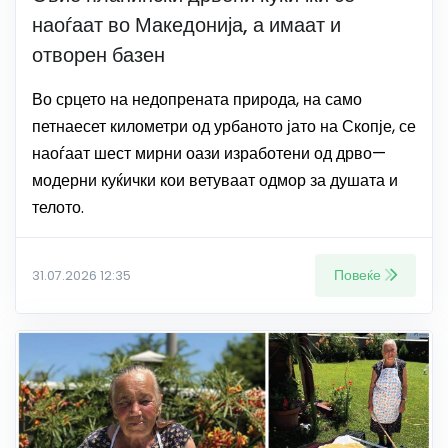
наоѓаат во Македонија, а имаат и
отворен базен
Во срцето на недопрената природа, на само
петнаесет километри од урбаното јато на Скопје, се
наоѓаат шест мирни оази изработени од дрво—
модерни куќички кои ветуваат одмор за душата и
телото.
Повеќе
31.07.2026 12:35