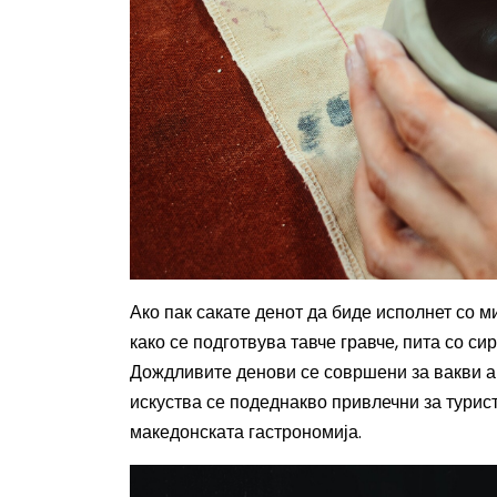
Ако пак сакате денот да биде исполнет со м
како се подготвува тавче гравче, пита со с
Дождливите денови се совршени за вакви ак
искуства се подеднакво привлечни за турист
македонската гастрономија.