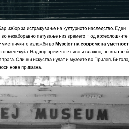
бар избор за истражување на културното наследство. Еден
и во незаборавно патување низ времето – од археолошките
ку уметничките изложби во
Музејот на современа уметност
 спомен-куќа. Надвор времето е сиво и влажно, но внатре ќ
 трага. Слични искуства нудат и музеите во Прилеп, Битола
носи нова приказна.