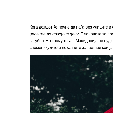
Кога дождот ќе почне да паѓа врз улиците и 
правиме во дождлив ден?
Плановите за про
загубен. Но токму тогаш Македонија ни нуди
спомен-куќите и локалните занаетчии кои ја