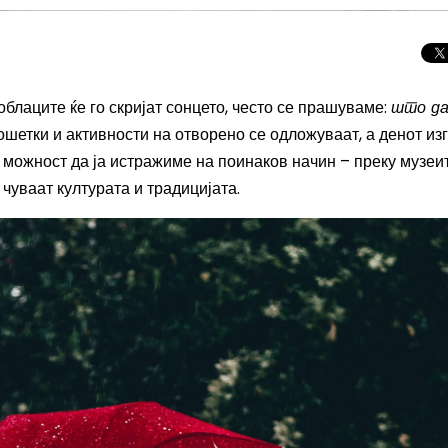
облаците ќе го скријат сонцето, често се прашуваме:
што д
шетки и активности на отворено се одложуваат, а денот из
 можност да ја истражиме на поинаков начин – преку музеит
 чуваат културата и традицијата.
Целосно затемну
Сонцето 2026: П
најголемиот небе
во Европа