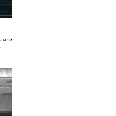
, па сè
е
,