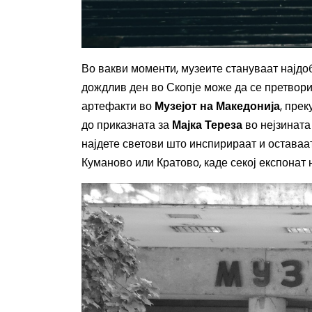
Во вакви моменти, музеите стануваат најдо
дождлив ден во Скопје може да се претвор
артефакти во
Музејот на Македонија
, пре
до приказната за
Мајка Тереза
во нејзината
најдете светови што инспирираат и оставаат
Куманово или Кратово, каде секој експонат 