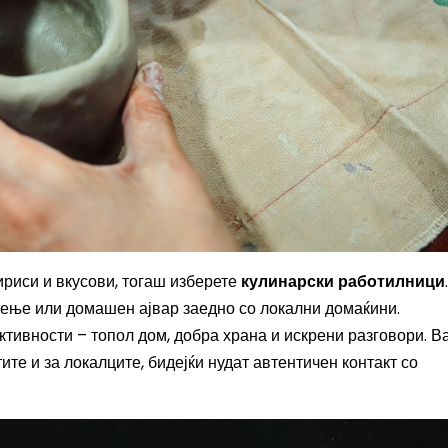
ириси и вкусови, тогаш изберете
кулинарски работилници
ирење или домашен ајвар заедно со локални домаќини.
тивности – топол дом, добра храна и искрени разговори. В
ите и за локалците, бидејќи нудат автентичен контакт со