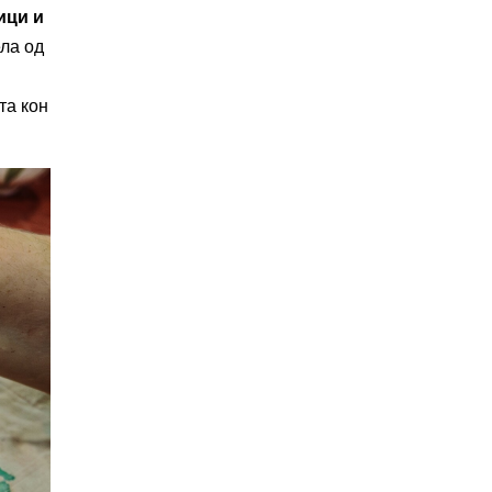
ици и
ела од
та кон