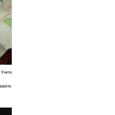
. Учете
аквите