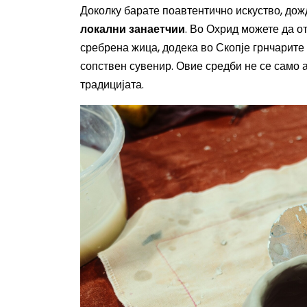
Доколку барате поавтентично искуство, до
локални занаетчии
. Во Охрид можете да о
сребрена жица, додека во Скопје грнчарите
сопствен сувенир. Овие средби не се само 
традицијата.