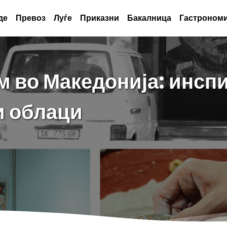
де
Превоз
Луѓе
Приказни
Бакалница
Гастрономи
м во Македонија: инспи
и облаци