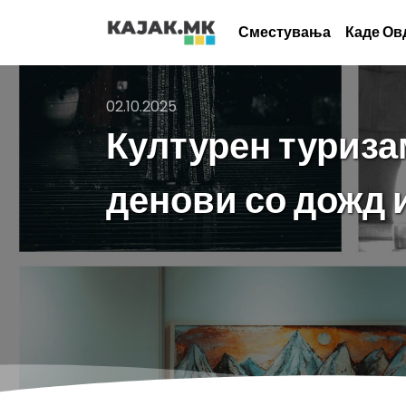
Сместувања
Каде Ов
02.10.2025
Културен туриза
денови со дожд 