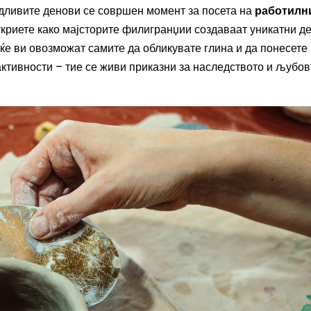
ждливите денови се совршен момент за посета на
работилн
ткриете како мајсторите филигранџии создаваат уникатни д
 ќе ви овозможат самите да обликувате глина и да понесете
активности – тие се живи приказни за наследството и љубов