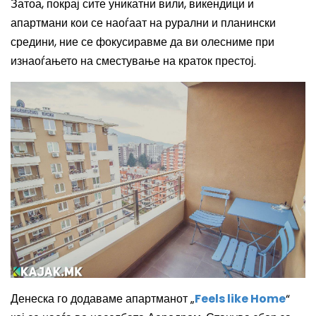
Затоа, покрај сите уникатни вили, викендици и
апартмани кои се наоѓаат на рурални и планински
средини, ние се фокусиравме да ви олесниме при
изнаоѓањето на сместување на краток престој.
Денеска го додаваме апартманот „
Feels like Home
“