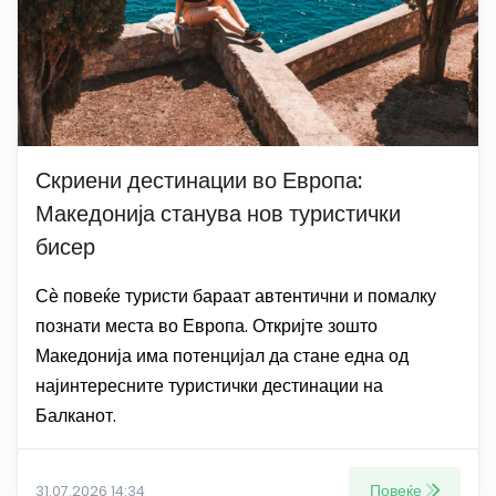
Скриени дестинации во Европа:
Македонија станува нов туристички
бисер
Сѐ повеќе туристи бараат автентични и помалку
познати места во Европа. Откријте зошто
Македонија има потенцијал да стане една од
најинтересните туристички дестинации на
Балканот.
Повеќе
31.07.2026 14:34