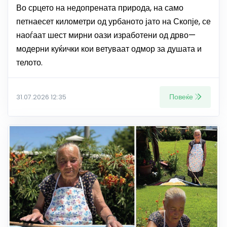
Во срцето на недопрената природа, на само
петнаесет километри од урбаното јато на Скопје, се
наоѓаат шест мирни оази изработени од дрво—
модерни куќички кои ветуваат одмор за душата и
телото.
Повеќе
31.07.2026 12:35