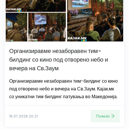
Организиравме незаборавен тим-
билдинг со кино под отворено небо и
вечера на Св.Заум
Организиравме незаборавен тим-билдинг со кино
под отворено небо и вечера на Св.Заум. Кајак.мк
со уникатни тим билдинг патувања во Македонија.
Повеќе
16.07.2026 20:21