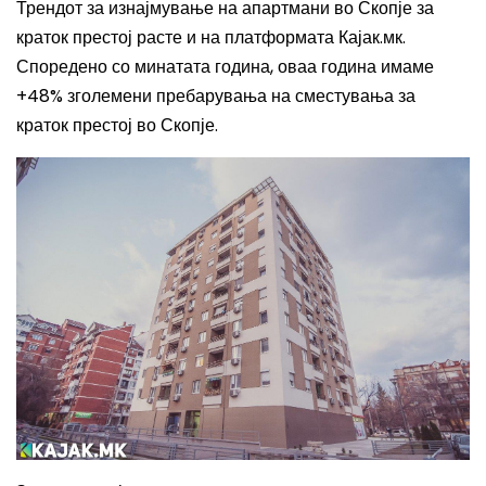
Трендот за изнајмување на апартмани во Скопје за
краток престој расте и на платформата Кајак.мк.
Споредено со минатата година, оваа година имаме
+48% зголемени пребарувања на сместувања за
краток престој во Скопје.