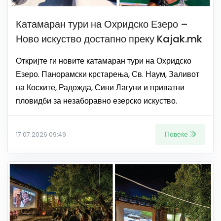
Катамаран тури на Охридско Езеро –
Ново искуство достапно преку Kajak.mk
Откријте ги новите катамаран тури на Охридско
Езеро. Панорамски крстарења, Св. Наум, Заливот
на Коските, Радожда, Сини Лагуни и приватни
пловидби за незаборавно езерско искуство.
Повеќе
17.07.2026 09:49