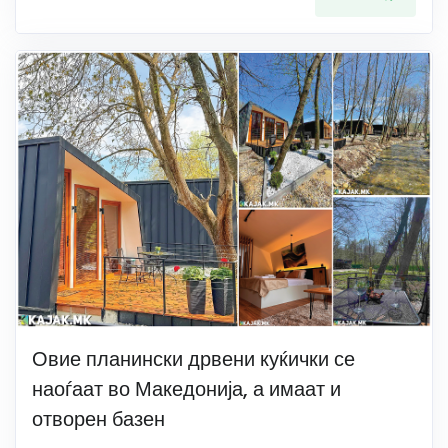
Овие планински дрвени куќички се
наоѓаат во Македонија, а имаат и
отворен базен