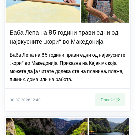
Баба Лепа на 85 години прави едни од
највкусните „кори“ во Македонија
Баба Лепа на 85 години прави едни од највкусните
„кори“ во Македонија. Приказна на Кајак.мк која
можете да ја читате додека сте на планина, плажа,
пикник, дома или на работа.
Повеќе
30.07.2026 12:40