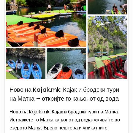
Ново на Kajak.mk: Кајак и бродски тури
на Матка – откријте го кањонот од вода
Ново на Kajak.mk: Кајак и бродски тури на Матка.
Истражете го Матка кањонот од вода, уживајте во
езерото Матка, Врело пештера и уникатните