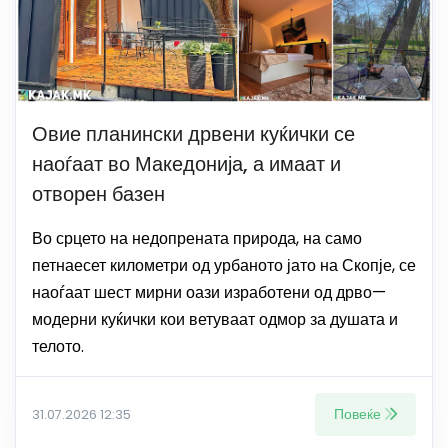
Овие планински дрвени куќички се
наоѓаат во Македонија, а имаат и
отворен базен
Во срцето на недопрената природа, на само
петнаесет километри од урбаното јато на Скопје, се
наоѓаат шест мирни оази изработени од дрво—
модерни куќички кои ветуваат одмор за душата и
телото.
Повеќе
31.07.2026 12:35