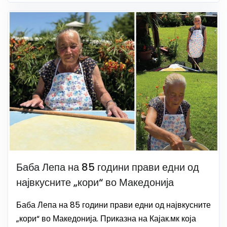
Баба Лепа на 85 години прави едни од
највкусните „кори“ во Македонија
Баба Лепа на 85 години прави едни од највкусните
„кори“ во Македонија. Приказна на Кајак.мк која