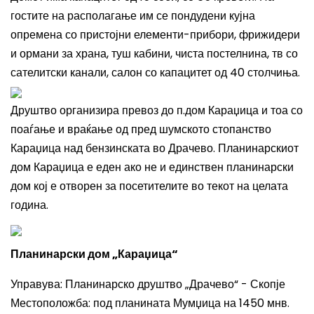
гостите на располагање им се пондудени кујна
опремена со пристојни елементи-прибори, фрижидери
и ормани за храна, туш кабини, чиста постелнина, тв со
сателитски канали, салон со капацитет од 40 столчиња.
Друштво организира превоз до п.дом Караџица и тоа со
поаѓање и враќање од пред шумското стопанство
Караџица над бензинската во Драчево. Планинарскиот
дом Караџица е еден ако не и единствен планинарски
дом кој е отворен за посетителите во текот на целата
година.
Планинарски дом „Караџица“
Управува: Планинарско друштво „Драчево“ - Скопје
Местоположба: под планината Мумџица на 1450 мнв.