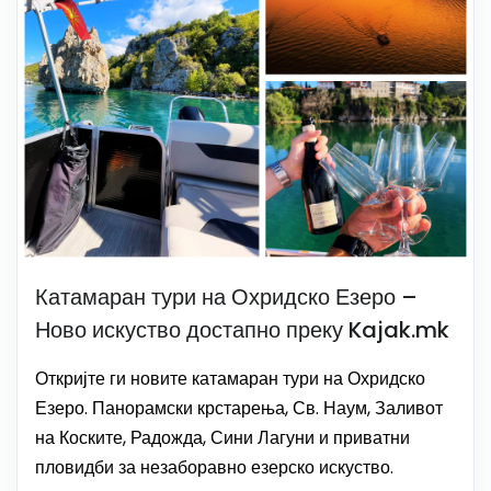
Катамаран тури на Охридско Езеро –
Ново искуство достапно преку Kajak.mk
Откријте ги новите катамаран тури на Охридско
Езеро. Панорамски крстарења, Св. Наум, Заливот
на Коските, Радожда, Сини Лагуни и приватни
пловидби за незаборавно езерско искуство.