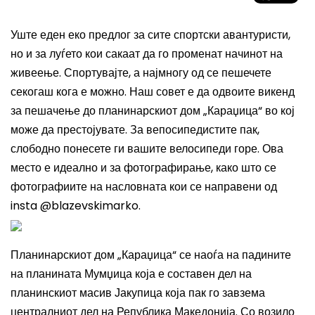
Уште еден еко предлог за сите спортски авантуристи,
но и за луѓето кои сакаат да го променат начинот на
живеење. Спортувајте, а најмногу од се пешечете
секогаш кога е можно. Наш совет е да одвоите викенд
за пешачење до планинарскиот дом „Караџица“ во кој
може да престојувате. За вепосипедистите пак,
слободно понесете ги вашите велосипеди горе. Ова
место е идеално и за фотографирање, како што се
фотографиите на насловната кои се направени од
insta @blazevskimarko.
Планинарскиот дом „Караџица“ се наоѓа на падините
на планината
Мумџица
која е составен дел на
планинскиот масив
Јакупица
која пак го завзема
централниот дел на Република Македонија. Со возило