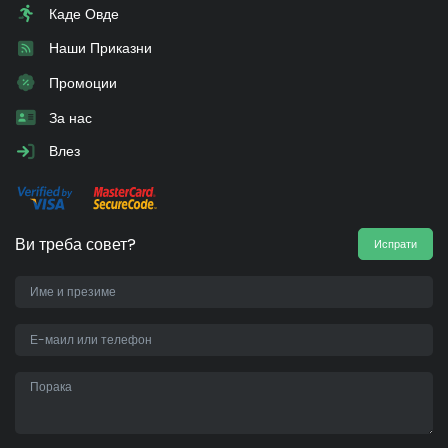
Каде Овде
Наши Приказни
Промоции
За нас
Влез
Ви треба совет?
Испрати