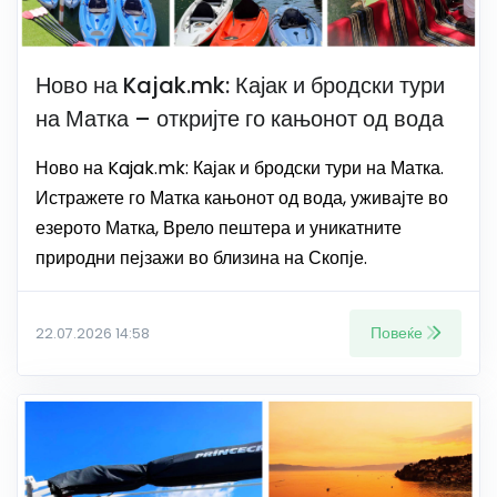
Ново на Kajak.mk: Кајак и бродски тури
на Матка – откријте го кањонот од вода
Ново на Kajak.mk: Кајак и бродски тури на Матка.
Истражете го Матка кањонот од вода, уживајте во
езерото Матка, Врело пештера и уникатните
природни пејзажи во близина на Скопје.
Повеќе
22.07.2026 14:58