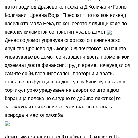
патот води од Драчево кон селата Д.Количани-Горно
Количани-Црвена Вода-Преслап- потоа кон викенд
населбата Мала Река, па кон селото Алдинци каде по
неколку километри се пристигнува во домот.
Денес со домот управува спортското планинарско
друштво Драчево од Скопје. Од почетокот на нашето
управување во домот се извршени доста промени кои
одземаат доста финансии, труд и време, почнувајќи од
самите соби, главниот салон, прозорци и врати,
ставање во функција на две туш кабини, кујна како и
хортикултурно уредување на дворот со што п.дом
Караџица полека но сигурно го добива ликот кој го
заслужуваат сите оние кој уживаат во неговата
природа и местоположба.
Домот има капацитет од 15 соби, со 65 кревети. На