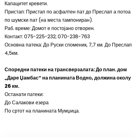
Капацитет кревети.
Пристап: Пристап по асфалтен пат до Преслап а потоа
по шумски пат (на места тампониран).
Раб. време: Домот е постојано отворен.
Контакт: 075-225-232; 070-238-763
Основна патека: До Руски споменик, 7,7 км. До Преслап
4,5км.
Споредни патеки на трансверзалата: До план. дом
„Даре Џамбас“ на планината Водно, должина околу
26 км.
Останати патеки:
До Салакови езера
По сртот на планината Мумџица.