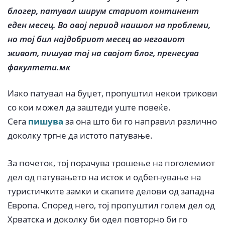
блогер, патувал ширум стариот континент
еден месец. Во овој период наишол на проблеми,
но тој бил најдобриот месец во неговиот
живот, пишува тој на својот блог, пренесува
факултети.мк
Иако патувал на буџет, пропуштил некои трикови
со кои можел да заштеди уште повеќе.
Сега
пишува
за она што би го направил различно
доколку тргне да истото патување.
За почеток, тој порачува трошење на поголемиот
дел од патувањето на исток и одбегнување на
туристичките замки и скапите делови од западна
Европа. Според него, тој пропуштил голем дел од
Хрватска и доколку би одел повторно би го