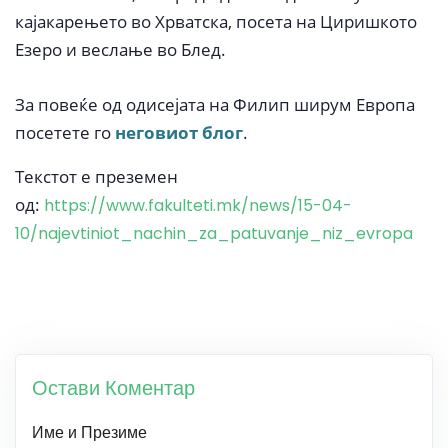
кајакарењето во Хрватска, посета на Циришкото
Езеро и веслање во Блед.
За повеќе од одисејата на Филип ширум Европа
посетете го
неговиот блог
.
Текстот е преземен
од:
https://www.fakulteti.mk/news/15-04-
10/najevtiniot_nachin_za_patuvanje_niz_evropa
Остави Коментар
Име и Презиме