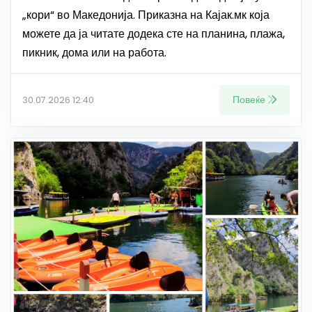
„кори“ во Македонија. Приказна на Кајак.мк која
можете да ја читате додека сте на планина, плажа,
пикник, дома или на работа.
Повеќе
30.07.2026 12:40