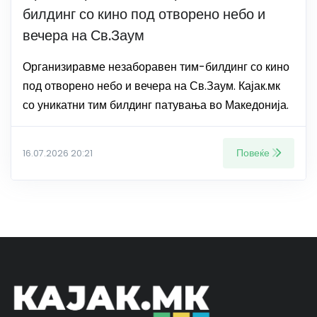
билдинг со кино под отворено небо и
вечера на Св.Заум
Организиравме незаборавен тим-билдинг со кино
под отворено небо и вечера на Св.Заум. Кајак.мк
со уникатни тим билдинг патувања во Македонија.
Повеќе
16.07.2026 20:21