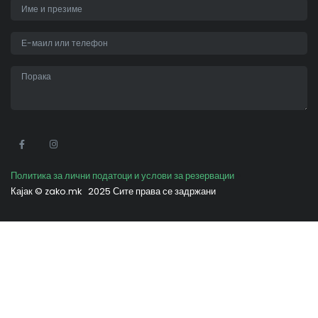
•
Политика за лични податоци и услови за резервации
Кајак ©
zako.mk
2025 Сите права се задржани