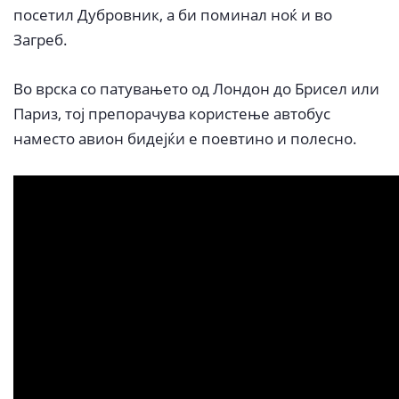
посетил Дубровник, а би поминал ноќ и во
Загреб.
Во врска со патувањето од Лондон до Брисел или
Париз, тој препорачува користење автобус
наместо авион бидејќи е поевтино и полесно.