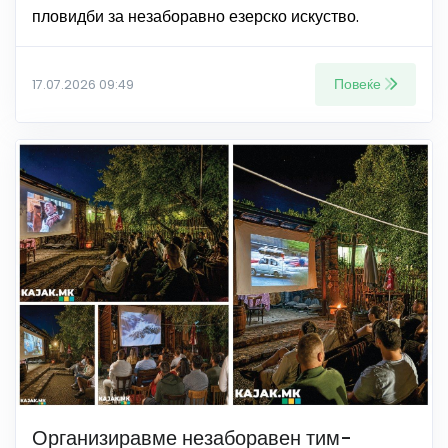
пловидби за незаборавно езерско искуство.
Повеќе
17.07.2026 09:49
Организиравме незаборавен тим-