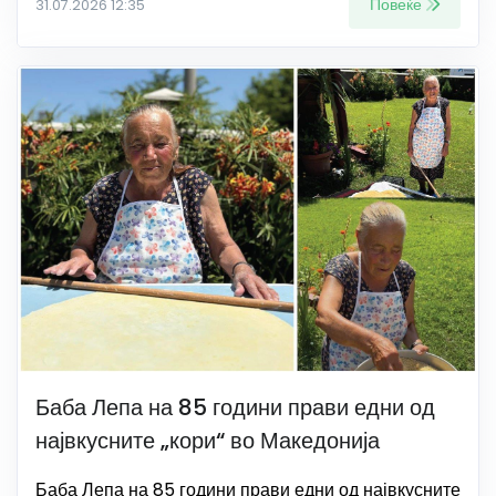
Повеќе
31.07.2026 12:35
Баба Лепа на 85 години прави едни од
највкусните „кори“ во Македонија
Баба Лепа на 85 години прави едни од највкусните