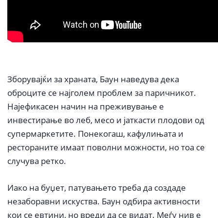
Зборувајќи за храната, Баун наведува дека
оброците се најголем проблем за паричникот.
Најефикасен начин на преживување е
инвестирање во леб, месо и јаткасти плодови од
супермаркетите. Понекогаш, кафулињата и
рестораните имаат поволни можности, но тоа се
случува ретко.
Иако на буџет, патувањето треба да создаде
незаборавни искуства. Баун одбира активности
кои се евтини, но вреди да се видат. Меѓу нив е