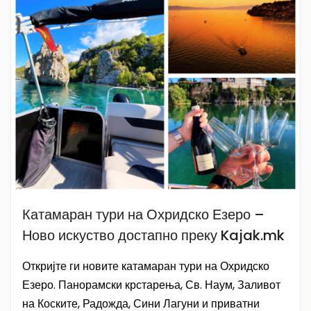
Катамаран тури на Охридско Езеро –
Ново искуство достапно преку Kajak.mk
Откријте ги новите катамаран тури на Охридско
Езеро. Панорамски крстарења, Св. Наум, Заливот
на Коските, Радожда, Сини Лагуни и приватни