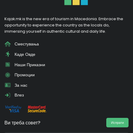
Kajak.mk is the new era of tourism in Macedonia. Embrace the
opportunity to experience the country as the locals do,
immersing yourself in authentic cultural and daily life.
Сместувања
Каде Овде
Наши Приказни
Промоции
За нас
Влез
Ви треба совет?
Испрати