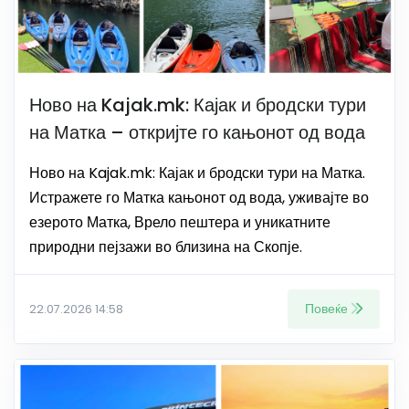
Ново на Kajak.mk: Кајак и бродски тури
на Матка – откријте го кањонот од вода
Ново на Kajak.mk: Кајак и бродски тури на Матка.
Истражете го Матка кањонот од вода, уживајте во
езерото Матка, Врело пештера и уникатните
природни пејзажи во близина на Скопје.
Повеќе
22.07.2026 14:58