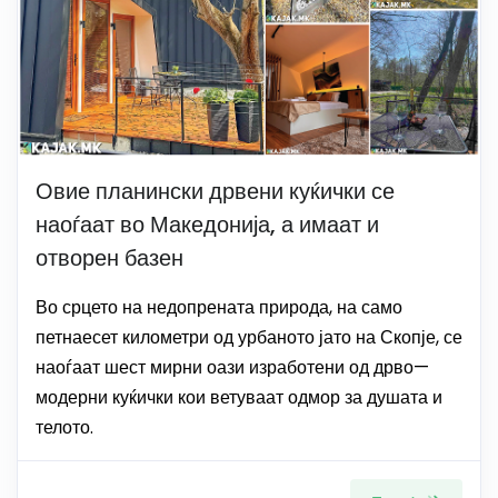
Овие планински дрвени куќички се
наоѓаат во Македонија, а имаат и
отворен базен
Во срцето на недопрената природа, на само
петнаесет километри од урбаното јато на Скопје, се
наоѓаат шест мирни оази изработени од дрво—
модерни куќички кои ветуваат одмор за душата и
телото.