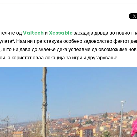
ателите од
Valtech
и
Xessable
засадија дрвца во новиот п
Кулата“. Нам ни претставува особено задоволство фактот де
а, што ни дава до знаење дека успеавме да овозможиме нов
ои ја користат оваа локација за игри и другарување.
Целосно затемну
Сонцето 2026: П
најголемиот небе
во Европа