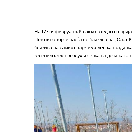
На 17-ти февруари, Кајак.мк заедно со приј
Неготино кој се наоѓа во близина на „Саат 
близина на самиот парк има детска градинк
зеленило, чист воздух и сенка на дечињата к