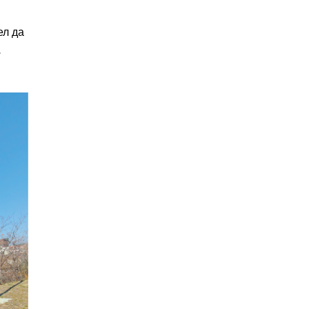
ел да
,