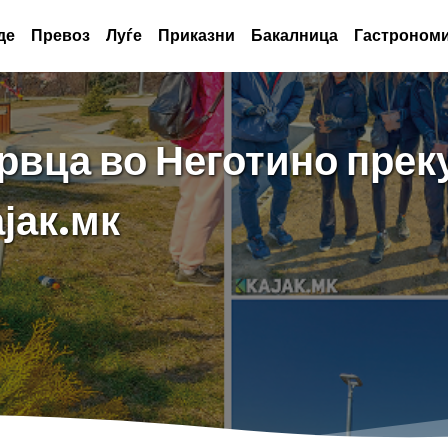
де
Превоз
Луѓе
Приказни
Бакалница
Гастрономи
рвца во Неготино пре
јак.мк