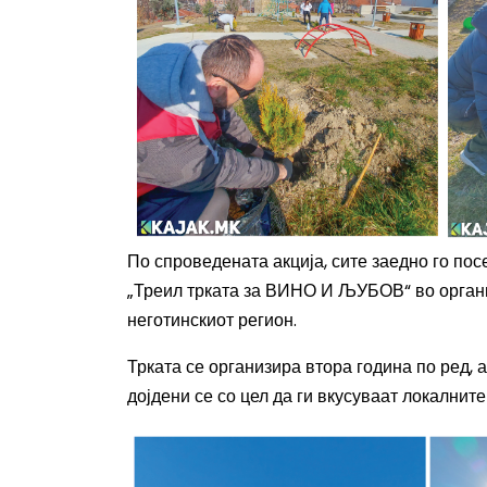
По спроведената акција, сите заедно го по
„Треил трката за ВИНО И ЉУБОВ“ во органи
неготинскиот регион.
Трката се организира втора година по ред, а
дојдени се со цел да ги вкусуваат локалните