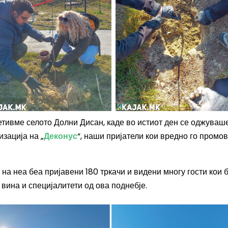
сетивме селото Долни Дисан, каде во истиот ден се оджуваш
зација на „
Деконус
“, наши пријатели кои вредно го промо
 на неа беа пријавени 180 тркачи и видени многу гости кои 
 вина и специјалитети од ова поднебје.