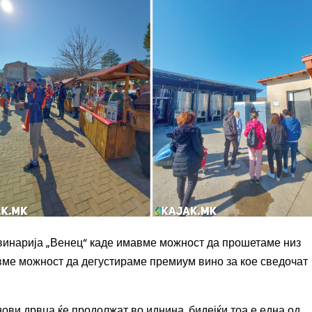
 винарија „Венец“ каде имавме можност да прошетаме низ
авме можност да дегустираме премиум вино за кое сведочат
ви дрвца ќе продолжат во иднина, бидејќи тоа е една од