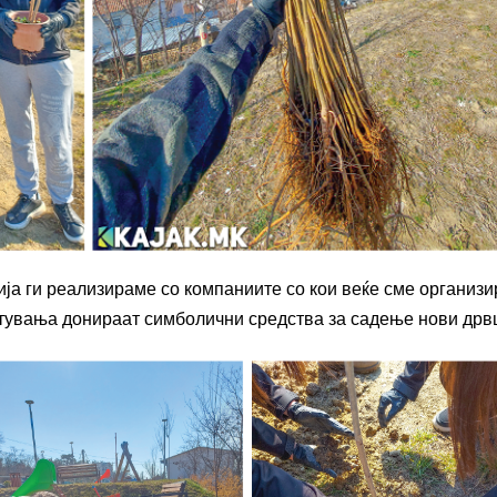
ја ги реализираме со компаниите со кои веќе сме организ
атувања донираат симболични средства за садење нови дрв