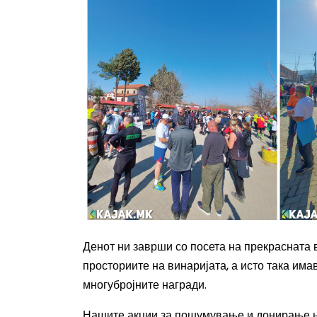
Денот ни заврши со посета на прекрасната
просториите на винаријата, а исто така им
многубројните награди.
Нашите акции за пошумување и донирање но