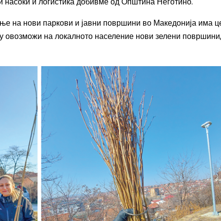
ои насоки и логистика добивме од Општина Неготино.
ање на нови паркови и јавни површини во Македонија има ц
 му овозможи на локалното население нови зелени површини