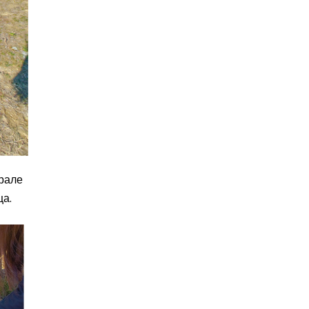
ирале
ца.