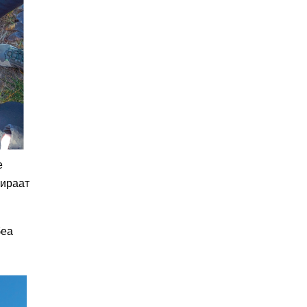
е
вираат
беа