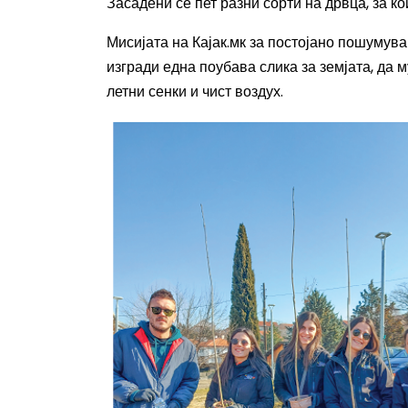
Засадени се пет разни сорти на дрвца, за к
Мисијата на Кајак.мк за постојано пошумув
изгради една поубава слика за земјата, да
летни сенки и чист воздух.