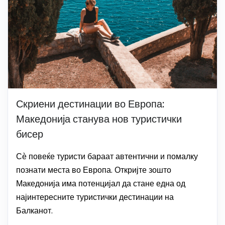
Скриени дестинации во Европа:
Македонија станува нов туристички
бисер
Сѐ повеќе туристи бараат автентични и помалку
познати места во Европа. Откријте зошто
Македонија има потенцијал да стане една од
најинтересните туристички дестинации на
Балканот.