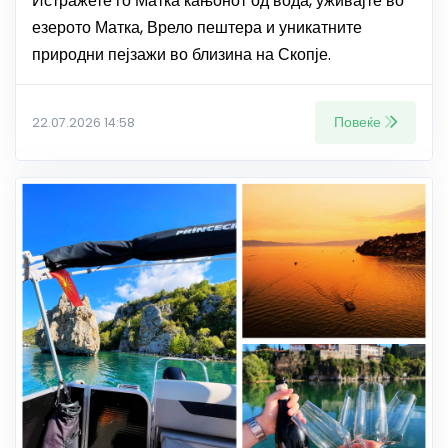
Истражете го Матка кањонот од вода, уживајте во
езерото Матка, Врело пештера и уникатните
природни пејзажи во близина на Скопје.
Повеќе
22.07.2026 14:58