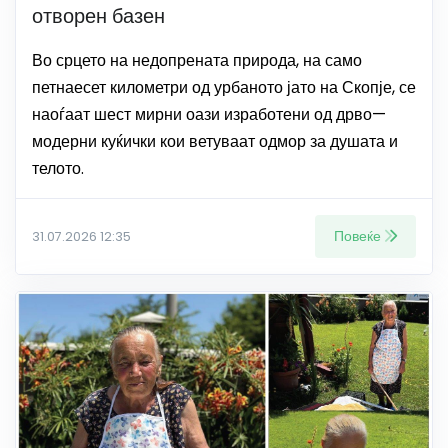
отворен базен
Во срцето на недопрената природа, на само
петнаесет километри од урбаното јато на Скопје, се
наоѓаат шест мирни оази изработени од дрво—
модерни куќички кои ветуваат одмор за душата и
телото.
Повеќе
31.07.2026 12:35