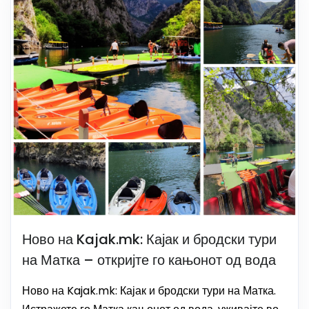
Ново на Kajak.mk: Кајак и бродски тури
на Матка – откријте го кањонот од вода
Ново на Kajak.mk: Кајак и бродски тури на Матка.