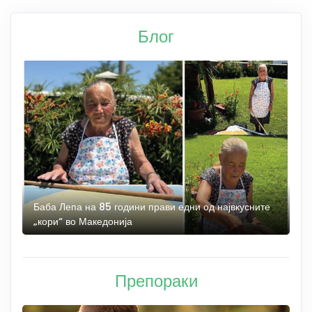
Блог
85 години прави едни од највкусните
Ново на Kajak.mk: Каја
едонија
откријте го кањонот од
Препораки