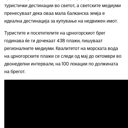
туристички дестинации во светот, а светските медиуми
пренесуваат дека оваа мала балканска земја е
идеална дестинација за купување на недвижен имот.
Туристите и посетителите на црногорскиот брег
годинава ќе ги дочекаат 438 плажи, пишуваат
регионалните медиуми. Квалитетот на морската вода
на црногорските плажи се следи од мај до октомври во
двонеделни интервали, на 100 локации по должината
на брегот.