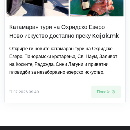
Катамаран тури на Охридско Езеро –
Ново искуство достапно преку Kajak.mk
Откријте ги новите катамаран тури на Охридско
Езеро. Панорамски крстарења, Св. Наум, Заливот
на Коските, Радожда, Сини Лагуни и приватни
пловидби за незаборавно езерско искуство.
Повеќе
17.07.2026 09:49