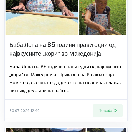
Баба Лепа на 85 години прави едни од
највкусните „кори“ во Македонија
Баба Лепа на 85 години прави едни од највкусните
„кори“ во Македонија. Приказна на Кајак.мк која
можете да ја читате додека сте на планина, плажа,
пикник, дома или на работа.
Повеќе
30.07.2026 12:40