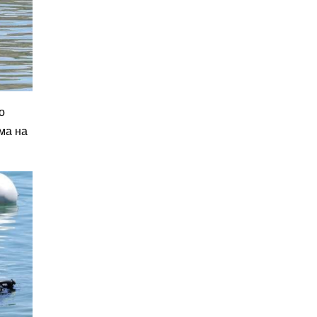
о
ма на