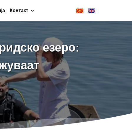
ја
Контакт
ридско езеро:
лжуваат