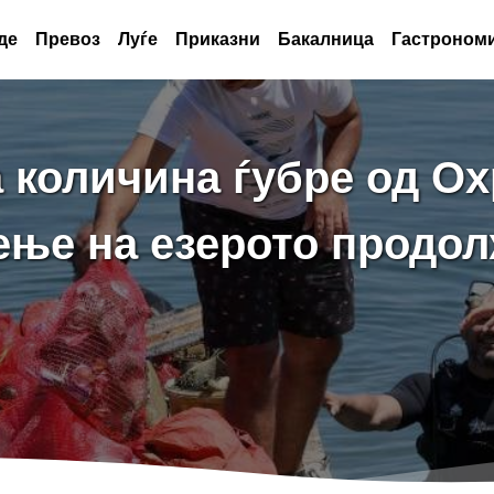
де
Превоз
Луѓе
Приказни
Бакалница
Гастрономи
 количина ѓубре од Ох
ење на езерото продо