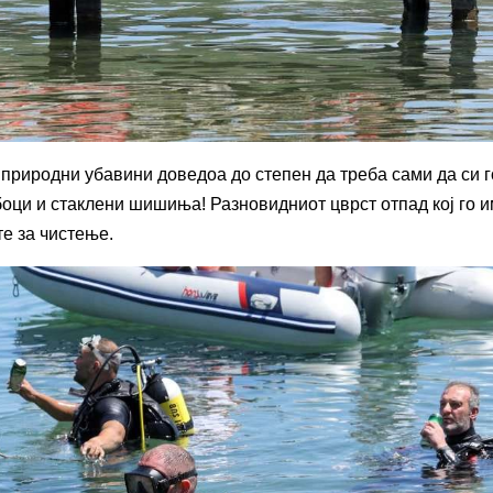
природни убавини доведоа до степен да треба сами да си г
боци и стаклени шишиња! Разновидниот цврст отпад кој го и
те за чистење.