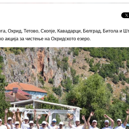
уга, Охрид, Тетово, Скопје, Кавадарци, Белград, Битола и 
 акција за чистење на Охридското езеро.
Целосно затемнување на
Скриени дестинац
Сонцето 2026: Патување до
Европа: Македони
најголемиот небесен спектакл
нов туристички би
во Европа