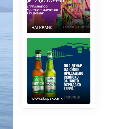
HALKBANK
www.skopsko.mk