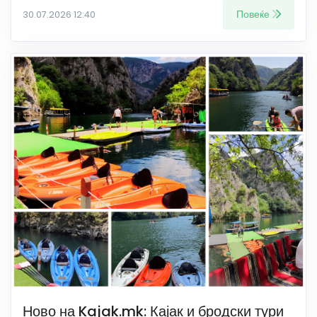
Повеќе
30.07.2026 12:40
Ново на Kajak.mk: Кајак и бродски тури