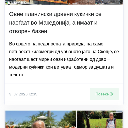
Овие планински дрвени куќички се
наоѓаат во Македонија, а имаат и
отворен базен
Во срцето на недопрената природа, на само
петнаесет километри од урбаното јато на Скопје, се
наоѓаат шест мирни оази изработени од дрво—
модерни куќички кои ветуваат одмор за душата и
телото.
Повеќе
31.07.2026 12:35