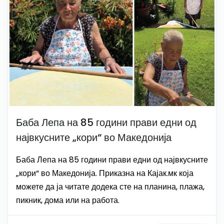
Баба Лепа на 85 години прави едни од
највкусните „кори“ во Македонија
Баба Лепа на 85 години прави едни од највкусните
„кори“ во Македонија. Приказна на Кајак.мк која
можете да ја читате додека сте на планина, плажа,
пикник, дома или на работа.