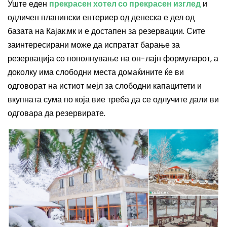
Уште еден
прекрасен хотел со прекрасен изглед
и
одличен планински ентериер од денеска е дел од
базата на Кајак.мк и е достапен за резервации. Сите
заинтересирани може да испратат барање за
резервација со пополнување на он-лајн формуларот, а
доколку има слободни места домаќините ќе ви
одговорат на истиот мејл за слободни капацитети и
вкупната сума по која вие треба да се одлучите дали ви
одговара да резервирате.