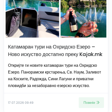
Катамаран тури на Охридско Езеро –
Ново искуство достапно преку Kajak.mk
Откријте ги новите катамаран тури на Охридско
Езеро. Панорамски крстарења, Св. Наум, Заливот
на Коските, Радожда, Сини Лагуни и приватни
пловидби за незаборавно езерско искуство.
Повеќе
17.07.2026 09:49