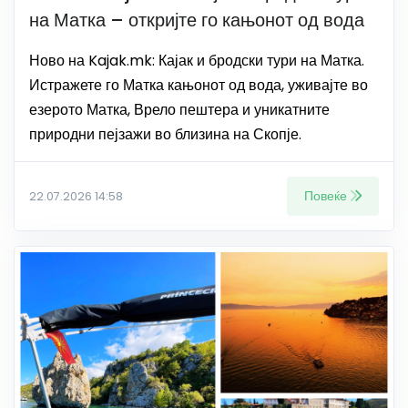
на Матка – откријте го кањонот од вода
Ново на Kajak.mk: Кајак и бродски тури на Матка.
Истражете го Матка кањонот од вода, уживајте во
езерото Матка, Врело пештера и уникатните
природни пејзажи во близина на Скопје.
Повеќе
22.07.2026 14:58