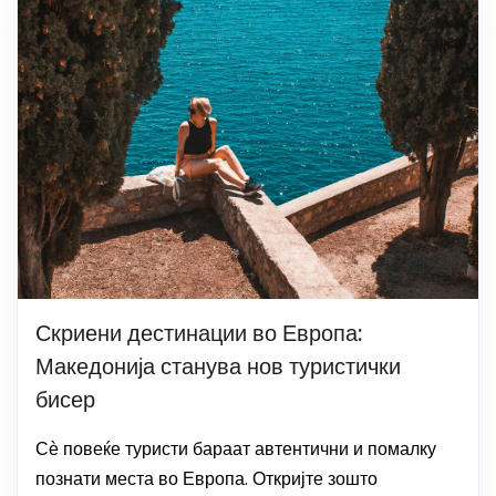
Скриени дестинации во Европа:
Македонија станува нов туристички
бисер
Сѐ повеќе туристи бараат автентични и помалку
познати места во Европа. Откријте зошто