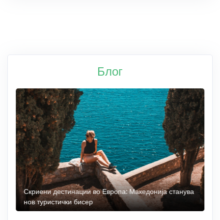
Блог
 до
Скриени дестинации во Европа: Македонија станува
О
нов туристички бисер
М