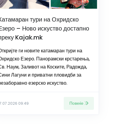
Катамаран тури на Охридско
Езеро – Ново искуство достапно
преку Kajak.mk
Откријте ги новите катамаран тури на
Охридско Езеро. Панорамски крстарења,
Св. Наум, Заливот на Коските, Радожда,
Сини Лагуни и приватни пловидби за
незаборавно езерско искуство.
Повеќе
17.07.2026 09:49