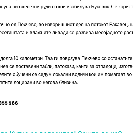
минува низ железни руди со кои изобилува Буковик. Се корист
очно од Пехчево, во изворишниот дел на потокот Ракавец, н
ресетиштата и влажните ливади се развива месојадното рас
долга 10 километри. Таа ги поврзува Пехчево со останатите
неа се поставени табли, патокази, канти за отпадоци, изготв
телите обучени се седум локални водичи кои им помагаат во
етите лоцирани во негова близина.
 355 566