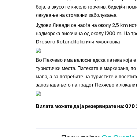
боја, а вкусот е кисело горчлив, бидејќи по
лекување на стомачни заболувања.
Јудови Ливади се наоѓа на околу 2,5 km ист
надморска височина од околу 1200 m. На т
Drosera Rotundifolia или муволовка
Во Пехчево има велосипедска патека која е 
туристички места. Патеката е маркирана, по 
мапа, а за потребите на туристите и посети
запознавањето на градот Пехчево и локалит
Вилата можете да ја резервирате на: 070