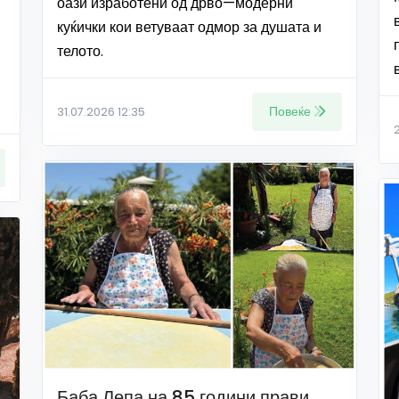
оази изработени од дрво—модерни
куќички кои ветуваат одмор за душата и
телото.
Повеќе
31.07.2026 12:35
Баба Лепа на 85 години прави