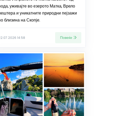
вода, уживајте во езерото Матка, Врело
пештера и уникатните природни пејзажи
во близина на Скопје.
Повеќе
22.07.2026 14:58