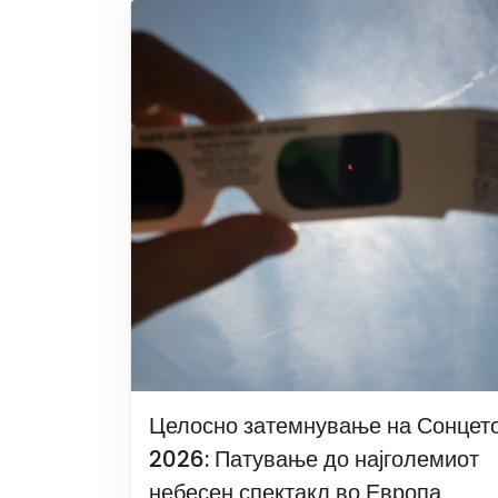
Целосно затемнување на Сонцет
2026: Патување до најголемиот
небесен спектакл во Европа