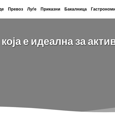
де
Превоз
Луѓе
Приказни
Бакалница
Гастрономи
која е идеална за акти