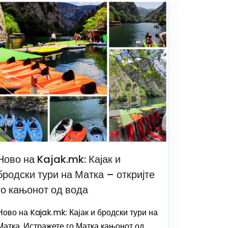
Ново на Kajak.mk: Кајак и
бродски тури на Матка – откријте
го кањонот од вода
Ново на Kajak.mk: Кајак и бродски тури на
Матка. Истражете го Матка кањонот од