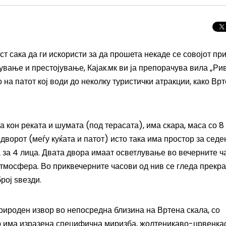
т сака да ги искористи за да прошета некаде се совојот при
ување и престојување, Кајак.мк ви ја препорачува вила „Ри
 на патот кој води до неколку туристички атракции, како Вр
а кон реката и шумата (под терасата), има скара, маса со 8
дворот (меѓу куќата и патот) исто така има простор за сед
а за 4 лица. Двата двора имаат осветлување во вечерните ч
тмосфера. Во приквечерните часови од нив се гледа прекр
Целосно затемну
рој ѕвезди.
Сонцето 2026: П
најголемиот небе
рироден извор во непосредна близина на Вртена скала, со
во Европа
ор има изразена специфична миризба, жолтеникаво-црвенка