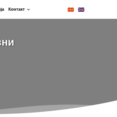
ја
Контакт
вни