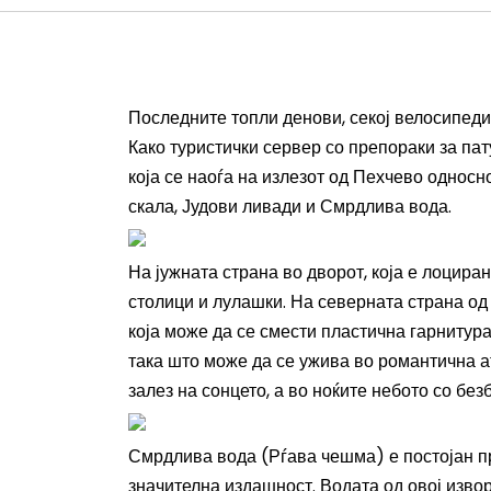
Последните топли денови, секој велосипедис
Како туристички сервер со препораки за пат
која се наоѓа на излезот од Пехчево односно
скала, Јудови ливади и Смрдлива вода.
На јужната страна во дворот, која е лоциран
столици и лулашки. На северната страна од 
која може да се смести пластична гарнитур
така што може да се ужива во романтична а
залез на сонцето, а во ноќите небото со безб
Смрдлива вода (Рѓава чешма) е постојан п
значителна издашност. Водата од овој изв