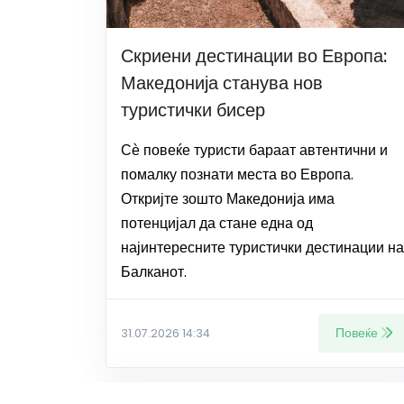
Скриени дестинации во Европа:
Македонија станува нов
туристички бисер
Сѐ повеќе туристи бараат автентични и
помалку познати места во Европа.
Откријте зошто Македонија има
потенцијал да стане една од
најинтересните туристички дестинации на
Балканот.
Повеќе
31.07.2026 14:34