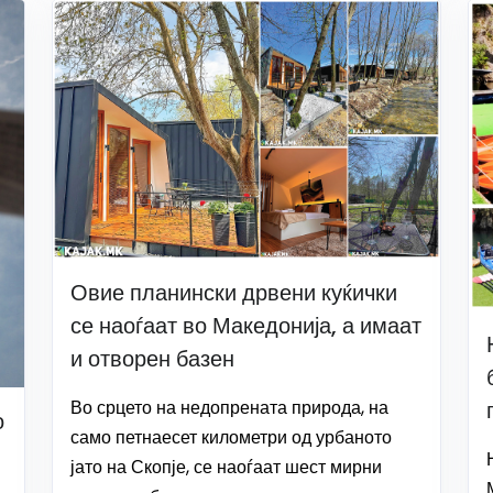
Овие планински дрвени куќички
се наоѓаат во Македонија, а имаат
и отворен базен
Во срцето на недопрената природа, на
о
само петнаесет километри од урбаното
јато на Скопје, се наоѓаат шест мирни