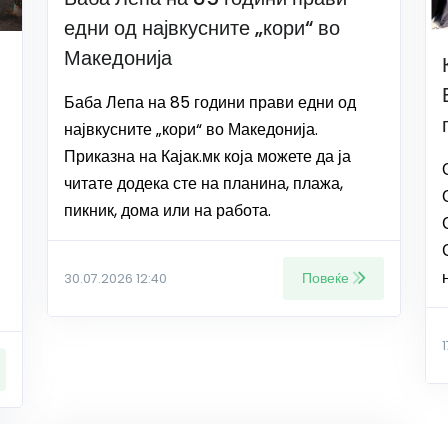
едни од највкусните „кори“ во
Македонија
Баба Лепа на 85 години прави едни од
највкусните „кори“ во Македонија.
Приказна на Кајак.мк која можете да ја
читате додека сте на планина, плажа,
пикник, дома или на работа.
Повеќе
30.07.2026 12:40