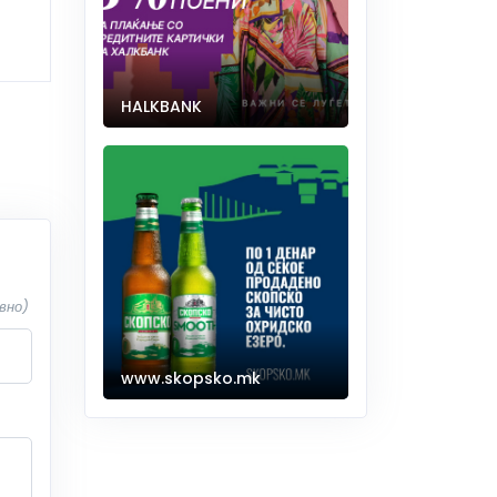
HALKBANK
вно)
www.skopsko.mk