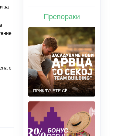
и за
Препораки
а
тение
ена е
ПРИКЛУЧЕТЕ СÈ