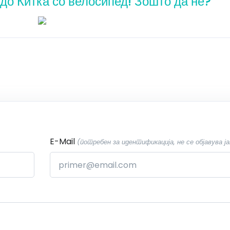
 до Китка со велосипед! Зошто да не?
E-Mail
(потребен за идентификација, не се објавува ја