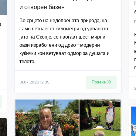
и отворен базен
Во срцето на недопрената природа, на
о
само петнаесет километри од урбаното
јато на Скопје, се наоѓаат шест мирни
оази изработени од дрво—модерни
куќички кои ветуваат одмор за душата и
телото.
Повеќе
31.07.2026 12:35