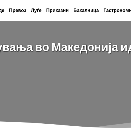
де
Превоз
Луѓе
Приказни
Бакалница
Гастрономи
вања во Македонија и