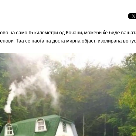
ово на само 15 километри од Кочани, можеби ќе биде вашат
нови. Таа се наоѓа на доста мирна објаст, изолирана во гу
Целосно затемну
Сонцето 2026: П
најголемиот небе
во Европа