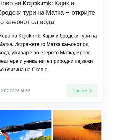
Ново на Kajak.mk: Кајак и
бродски тури на Матка – откријте
го кањонот од вода
Ново на Kajak.mk: Кајак и бродски тури на
Матка. Истражете го Матка кањонот од
вода, уживајте во езерото Матка, Врело
пештера и уникатните природни пејзажи
во близина на Скопје.
Повеќе
22.07.2026 14:58