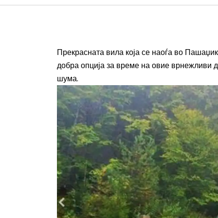
Прекрасната вила која се наоѓа во Пашаџик
добра опција за време на овие врнежливи де
шума.