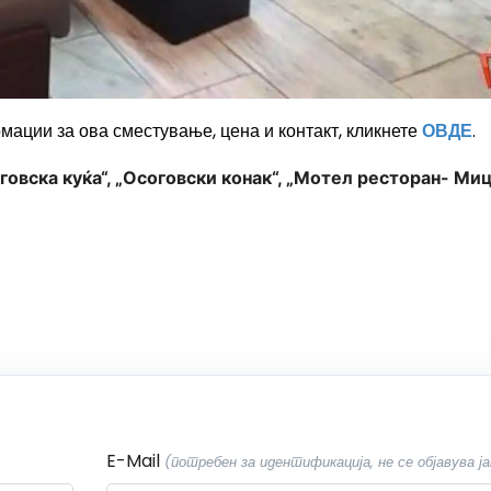
мации за ова сместување, цена и контакт, кликнете
ОВДЕ
.
говска куќа“, „Осоговски конак“, „Мотел ресторан- Миц
E-Mail
(потребен за идентификација, не се објавува ја