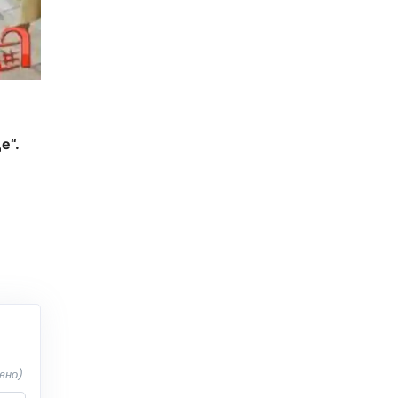
е“.
вно)