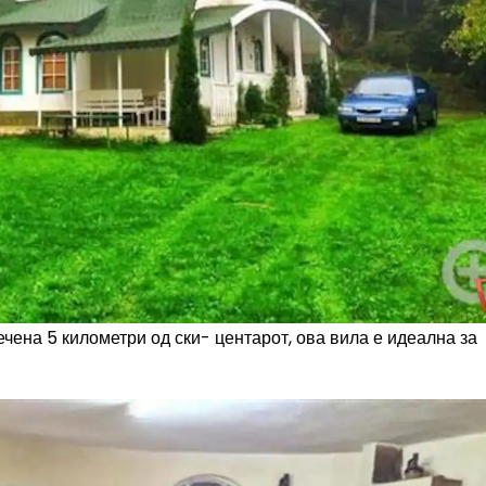
чена 5 километри од ски- центарот, ова вила е идеална за