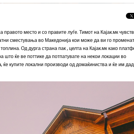
а правото место и со правите луѓе. Тимот на Кајак.мк чувст
катни сместувања во Македонија кои може да ви го промена
топлина. Од дурга страна пак , целта на Кајак.мк како плат
оа што ќе ве поттике да потпатувате на некои локации во
ра, ќе купите локални производи од домаќиниства и ќе им дад
Целосно затемну
Сонцето 2026: П
најголемиот небе
во Европа