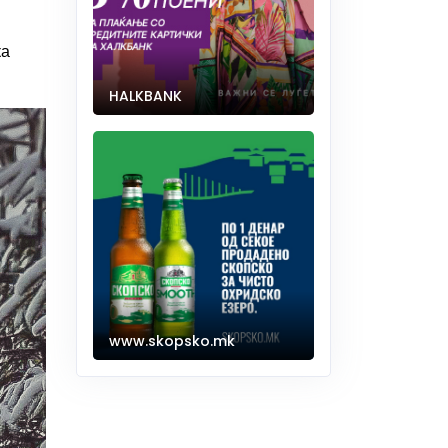
ка
HALKBANK
www.skopsko.mk