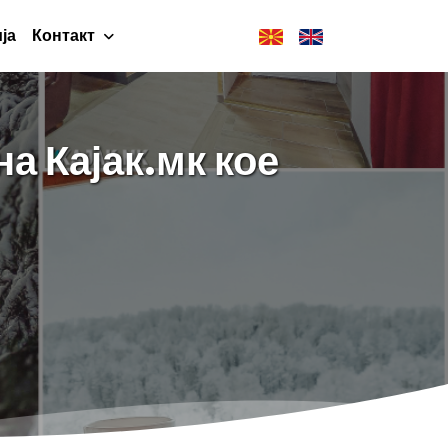
ја
Контакт
а Кајак.мк кое