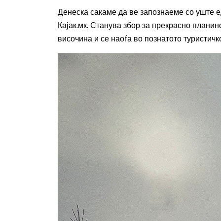
Денеска сакаме да ве запознаеме со уште ед
Кајак.мк. Станува збор за прекрасно планин
височина и се наоѓа во познатото туристичк