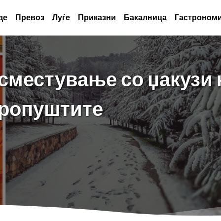
де
Превоз
Луѓе
Приказни
Бакалница
Гастрономи
сместување со џакузи н
 пропуштите