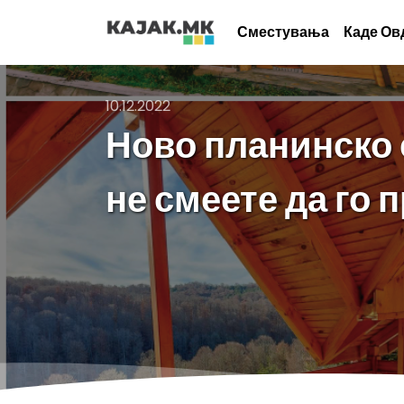
Сместувања
Каде Ов
10.12.2022
Ново планинско 
не смеете да го