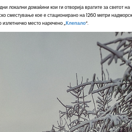
ни локални домаќини кои ги отворија вратите за светот на
ско сместување кое е стацио
нирано на 1260 метри надморс
о излетничко место наречено „
Клепало
“.