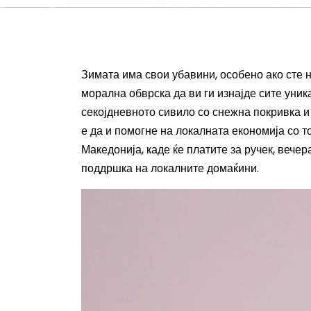
Зимата има свои убавини, особено ако сте н
морална обврска да ви ги изнајде сите уни
секојдневното сивило со снежна покривка и 
е да и помогне на локалната економија со т
Македонија, каде ќе платите за ручек, вече
поддршка на локалните домаќини.