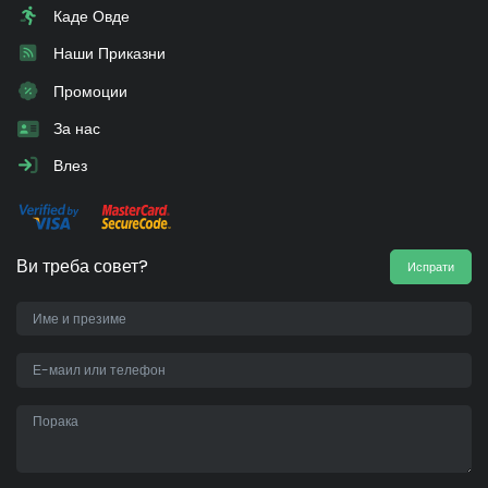
Каде Овде
Наши Приказни
Промоции
За нас
Влез
Ви треба совет?
Испрати