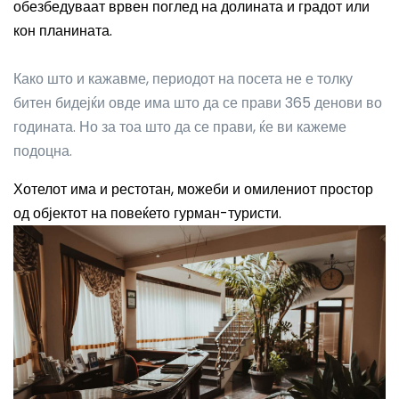
обезбедуваат врвен поглед на долината и градот или
кон планината.
Како што и кажавме, периодот на посета не е толку
битен бидејќи овде има што да се прави 365 денови во
годината. Но за тоа што да се прави, ќе ви кажеме
подоцна.
Хотелот има и рестотан, можеби и омилениот простор
од објектот на повеќето гурман-туристи.