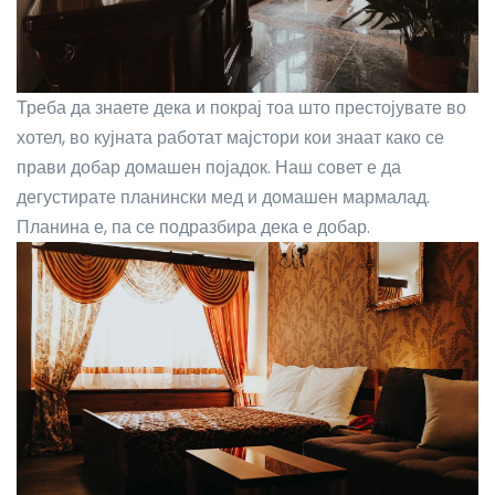
Треба да знаете дека и покрај тоа што престојувате во
хотел, во кујната работат мајстори кои знаат како се
прави добар домашен појадок. Наш совет е да
дегустирате планински мед и домашен мармалад.
Планина е, па се подразбира дека е добар.