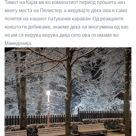
Тимот на Кајак.мк во изминатиот период прошета низ
многу места на Пелистер, а верувајте дека ова е само
почеток на нашиот патувачки караван. Од реакциите
коишто ги добиваме, знаеме дека на многумина од вас
не им се верува верува дека сето ова го имаме во
Македонија.