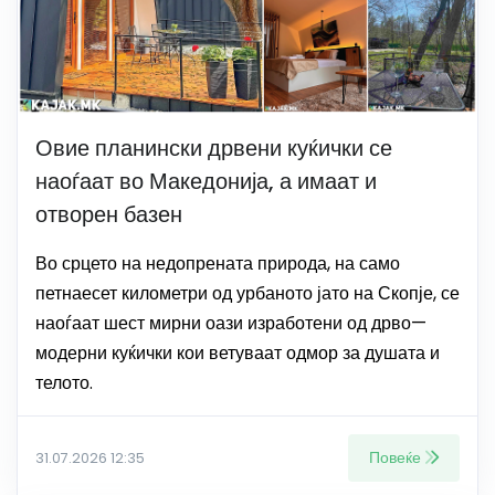
Овие планински дрвени куќички се
наоѓаат во Македонија, а имаат и
отворен базен
Во срцето на недопрената природа, на само
петнаесет километри од урбаното јато на Скопје, се
наоѓаат шест мирни оази изработени од дрво—
модерни куќички кои ветуваат одмор за душата и
телото.
Повеќе
31.07.2026 12:35