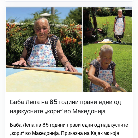
Баба Лепа на 85 години прави едни од
највкусните „кори“ во Македонија
Баба Лепа на 85 години прави едни од највкусните
„кори“ во Македонија. Приказна на Кајак.мк која