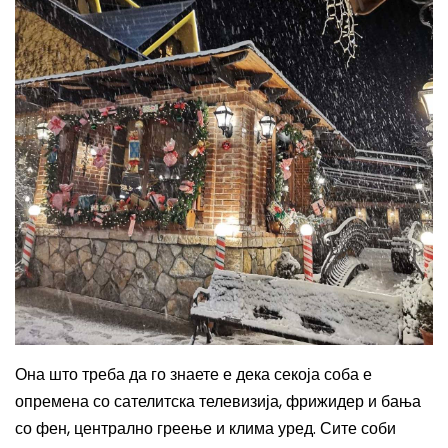
Она што треба да го знаете е дека секоја соба е
опремена со сателитска телевизија, фрижидер и бања
со фен, централно греење и клима уред. Сите соби