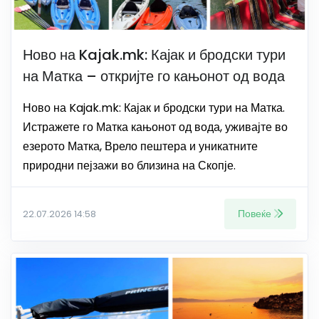
Ново на Kajak.mk: Кајак и бродски тури
на Матка – откријте го кањонот од вода
Ново на Kajak.mk: Кајак и бродски тури на Матка.
Истражете го Матка кањонот од вода, уживајте во
езерото Матка, Врело пештера и уникатните
природни пејзажи во близина на Скопје.
Повеќе
22.07.2026 14:58