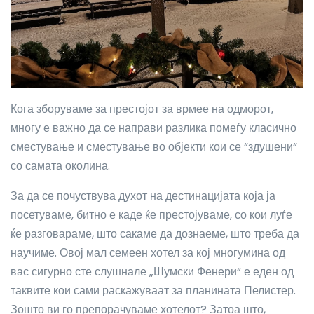
Кога зборуваме за престојот за врмее на одморот,
многу е важно да се направи разлика помеѓу класично
сместување и сместување во објекти кои се “здушени“
со самата околина.
За да се почуствува духот на дестинацијата која ја
посетуваме, битно е каде ќе престојуваме, со кои луѓе
ќе разговараме, што сакаме да дознаеме, што треба да
научиме. Овој мал семеен хотел за кој многумина од
вас сигурно сте слушнале „Шумски Фенери“ е еден од
таквите кои сами раскажуваат за планината Пелистер.
Зошто ви го препорачуваме хотелот? Затоа што,