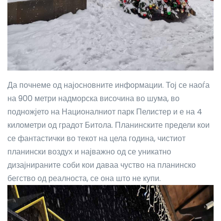
Да почнеме од најосновните информации. Тој се наоѓа
на 900 метри надморска височина во шума, во
подножјето на Националниот парк Пелистер и е на 4
километри од градот Битола. Планинските предели кои
се фантастички во текот на цела година, чистиот
планински воздух и најважно од се уникатно
дизајнираните соби кои даваа чуство на планинско
бегство од реалноста, се она што не купи.