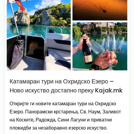
Катамаран тури на Охридско Езеро –
Ново искуство достапно преку Kajak.mk
Откријте ги новите катамаран тури на Охридско
Езеро. Панорамски крстарења, Св. Наум, Заливот
на Коските, Радожда, Сини Лагуни и приватни
пловидби за незаборавно езерско искуство.