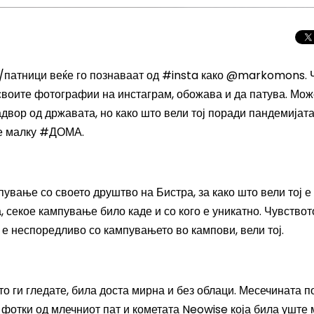
ли/патници веќе го познаваат од #insta како @markomons. 
о своите фотографии на инстаграм, обожава и да патува. Мо
двор од државата, но како што вели тој поради пандемијата
ме малку #ДОМА.
пување со своето друштво на Бистра, за како што вели тој е
, секое кампување било каде и со кого е уникатно. Чувствот
 е неспоредливо со кампувањето во кампови, вели тој.
Целосно затемну
Сонцето 2026: П
најголемиот небе
о ги гледате, била доста мирна и без облаци. Месечината п
во Европа
 фотки од млечниот пат и кометата Neowise која била уште 