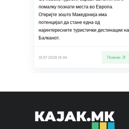
помалку познати места во Европа.
Откријте зошто Македонија има
потенцијал да стане една од
најинтересните туристички дестинации на
Балканот.
Повеќе
31.07.2026 14:34