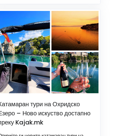
Катамаран тури на Охридско
Езеро – Ново искуство достапно
преку Kajak.mk
Откријте ги новите катамаран тури на