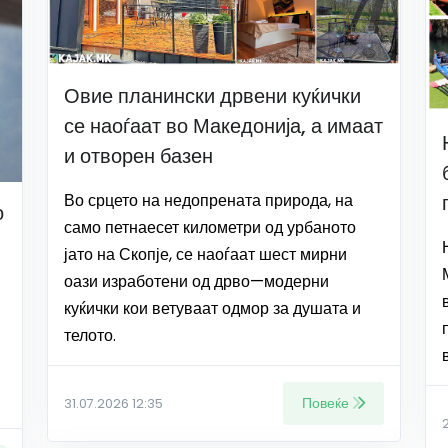
Овие планински дрвени куќички
се наоѓаат во Македонија, а имаат
и отворен базен
Во срцето на недопрената природа, на
о
само петнаесет километри од урбаното
јато на Скопје, се наоѓаат шест мирни
оази изработени од дрво—модерни
куќички кои ветуваат одмор за душата и
телото.
Повеќе
31.07.2026 12:35