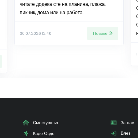
читате додека сте на планина, плажа,
пикник, дома или на работа.
Повеќе
30.07.2026 12:40
Сместувања
За нас
Влез
Каде Овде