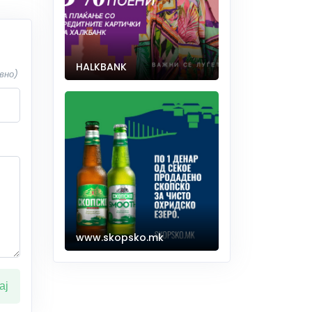
HALKBANK
вно)
www.skopsko.mk
ај