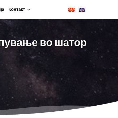
ја
Контакт
мпување во шатор