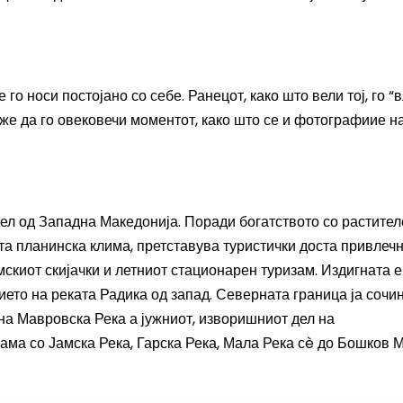
о носи постојано со себе. Ранецот, како што вели тој, го “
оже да го овековечи моментот, како што се и фотографиие н
дел од
Западна Македонија
. Поради богатството со растител
ита планинска клима, претставува туристички доста привлечн
имскиот скијачки и летниот стационарен туризам. Издигната е
нието на реката
Радика
од запад. Северната граница ја сочи
 на
Мавровска Река
а јужниот, изворишниот дел на
 Јама со
Јамска Река
,
Гарска Река
,
Мала Река
сè до
Бошков М