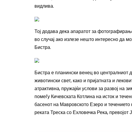
видлива.
Тој додава дека апаратот за фотографирање г
во случај ако излезе нешто интересно да м
Бистра.
Бистра е
планински венец
во централниот 
животински свет, како и пријатната и леков
атрактивна, пружајќи услови за развој на з
помеѓу
Кичевската Котлина
на исток и тече
басенот на
Мавровското Езеро
и течението
реката
Треска
со
Ехловечка Река
, превојот