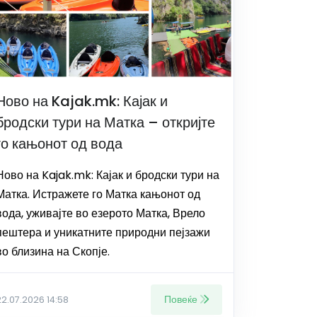
Ново на Kajak.mk: Кајак и
бродски тури на Матка – откријте
го кањонот од вода
Ново на Kajak.mk: Кајак и бродски тури на
Матка. Истражете го Матка кањонот од
вода, уживајте во езерото Матка, Врело
пештера и уникатните природни пејзажи
во близина на Скопје.
Повеќе
22.07.2026 14:58