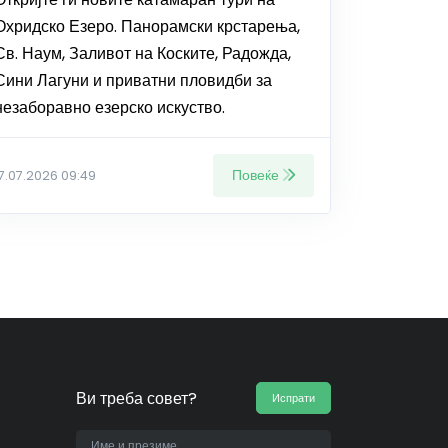
Охридско Езеро. Панорамски крстарења,
Св. Наум, Заливот на Коските, Радожда,
Сини Лагуни и приватни пловидби за
незаборавно езерско искуство.
Повеќе
17.07.2026 09:49
Ви треба совет?
Испрати