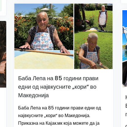
Баба Лепа на 85 години прави
едни од највкусните „кори“ во
Македонија
Баба Лепа на 85 години прави едни од
највкусните „кори“ во Македонија.
Приказна на Кајак.мк која можете да ја