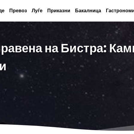
де
Превоз
Луѓе
Приказни
Бакалница
Гастрономи
равена на Бистра: Ка
и