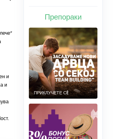
Препораки
влече“
а
ен и
а и
ПРИКЛУЧЕТЕ СÈ
нува
ост
.