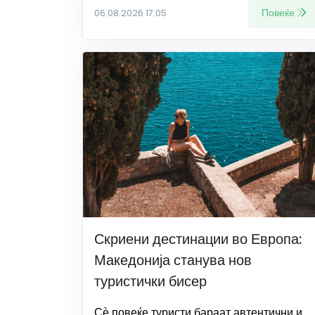
Повеќе
06.08.2026 17:05
Скриени дестинации во Европа:
Македонија станува нов
туристички бисер
Сѐ повеќе туристи бараат автентични и