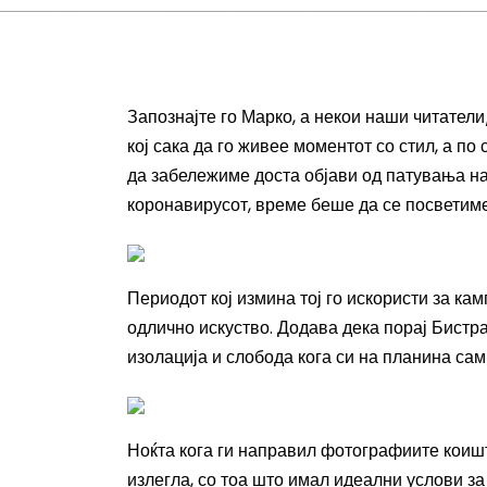
Запознајте го Марко, а некои наши читате
кој сака да го живее моментот со стил, а п
да забележиме доста објави од патувања на
коронавирусот, време беше да се посвети
Периодот кој измина тој го искористи за кам
одлично искуство. Додава дека порај Бистра
изолација и слобода кога си на планина сам
Ноќта кога ги направил фотографиите коишт
излегла, со тоа што имал идеални услови за