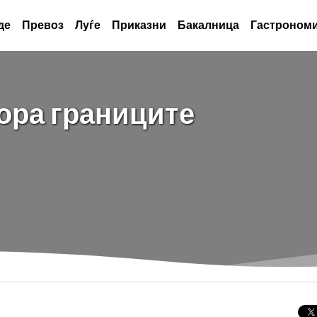
де
Превоз
Луѓе
Приказни
Бакалница
Гастрономи
вора границите