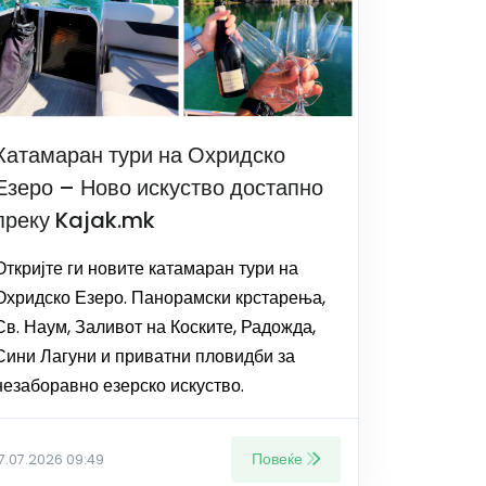
Катамаран тури на Охридско
Езеро – Ново искуство достапно
преку Kajak.mk
Откријте ги новите катамаран тури на
Охридско Езеро. Панорамски крстарења,
Св. Наум, Заливот на Коските, Радожда,
Сини Лагуни и приватни пловидби за
незаборавно езерско искуство.
Повеќе
17.07.2026 09:49