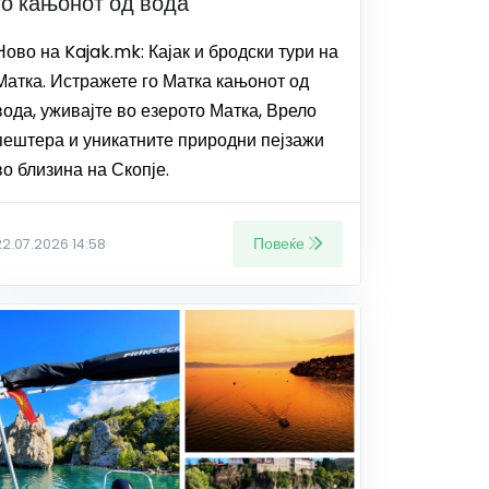
го кањонот од вода
Ново на Kajak.mk: Кајак и бродски тури на
Матка. Истражете го Матка кањонот од
вода, уживајте во езерото Матка, Врело
пештера и уникатните природни пејзажи
во близина на Скопје.
Повеќе
22.07.2026 14:58