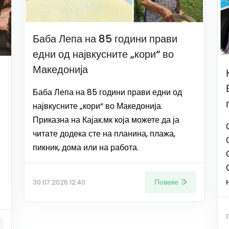
Баба Лепа на 85 години прави
едни од највкусните „кори“ во
Македонија
Баба Лепа на 85 години прави едни од
највкусните „кори“ во Македонија.
Приказна на Кајак.мк која можете да ја
читате додека сте на планина, плажа,
пикник, дома или на работа.
Повеќе
30.07.2026 12:40