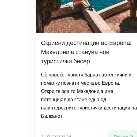
Скриени дестинации во Европа:
Македонија станува нов
туристички бисер
Сѐ повеќе туристи бараат автентични и
помалку познати места во Европа.
Откријте зошто Македонија има
потенцијал да стане една од
најинтересните туристички дестинации на
Балканот.
Повеќе
31.07.2026 14:34