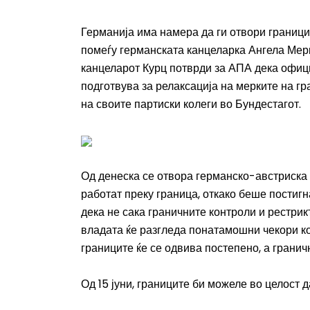
Германија има намера да ги отвори граници
помеѓу германската канцеларка Ангела Мерк
канцеларот Курц потврди за АПА дека офиц
подготвува за релаксација на мерките на г
на своите партиски колеги во Бундестагот.
Од денеска се отвора германско-австриска г
работат преку граница, откако беше постиг
дека не сака граничните контроли и рестри
владата ќе разгледа понатамошни чекори к
границите ќе се одвива постепено, а гранич
Од 15 јуни, границите би можеле во целост 