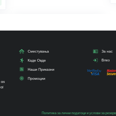
Сместувања
За нас
Влез
Каде Овде
Наши Приказни
Промоции
 as
ral
Политика за лични податоци и услови за резер