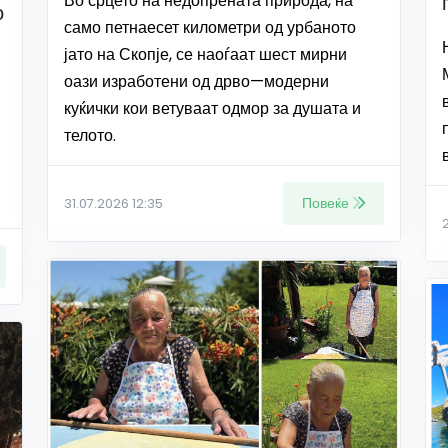
Во срцето на недопрената природа, на
о
само петнаесет километри од урбаното
јато на Скопје, се наоѓаат шест мирни
оази изработени од дрво—модерни
куќички кои ветуваат одмор за душата и
телото.
Повеќе
31.07.2026 12:35