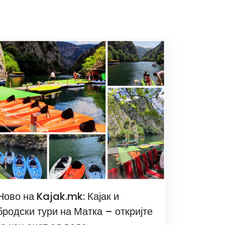
Ново на Kajak.mk: Кајак и
бродски тури на Матка – откријте