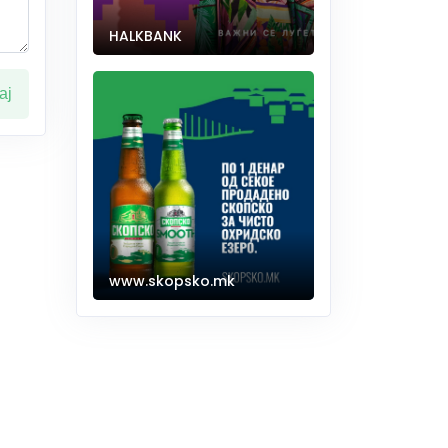
HALKBANK
ај
www.skopsko.mk