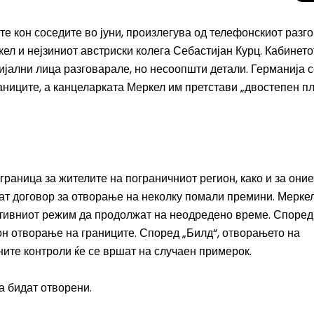
те кон соседите во јуни, произлегува од телефонскиот разг
ел и нејзиниот австриски колега Себастијан Курц.
Кабинето
ијални лица разговарале, но несоопшти детали.
Германија с
раниците, а канцеларката Меркел им претстави „двостепен п
раница за жителите на пограничниот регион, како и за оние
нат договор за отворање на неколку помали премини.
Меркел
Целосно затемну
ктивниот режим да продолжат на неодредено време. Според
Сонцето 2026: П
он отворање на границите.
Според „Билд“, отворањето на
најголемиот небе
ните контроли ќе се вршат на случаен примерок.
во Европа
да бидат отворени.