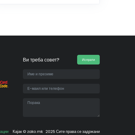
Ви треба совет?
Испрати
•
вации
Кајак ©
zako.mk
2025 Сите права се задржани